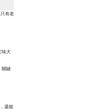
為只有老
它味大
，關鍵
，還能