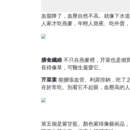
血脂降了，血壓自然不高。就像下水道
人家才吃燕麥，年輕人熬夜、吃外賣，
膳食纖維
不只在燕麥裡，芹菜也是個
長得像草，可醫生最愛它。
芹菜素
能擴張血管、利尿排鈉，吃了
在於常吃。別看它不起眼，血壓高的人
第五個是紫甘藍。顏色紫得像藝術品，