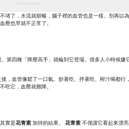
Advertisements
不堵了，水流就順暢，腦子裡的血管也是一樣。別再以
血壓也早就不正常了。
寶。第四種「降壓高手」就輪到它登場。很多人小時候嫌
之後，血管像鬆了一口氣。炒著吃、拌著吃、榨汁喝都行
不吃它，血壓就難降。
其實是
花青素
加持的結果。
花青素
不僅讓它看起來漂亮