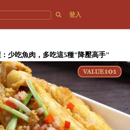
登入
：少吃魚肉，多吃這5種"降壓高手"