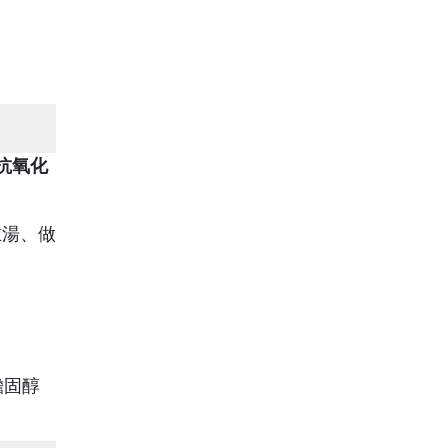
抗氧化
燉湯、做
膽固醇