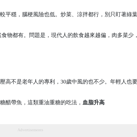
較平穩，腦梗風險也低。炒菜、涼拌都行，別只盯著綠
然食物都有。問題是，現代人的飲食越來越偏，肉多菜少
壓高不是老年人的專利，30歲中風的也不少。年輕人也
糖醋帶魚，這類重油重糖的吃法，
血脂升高
Advertisements