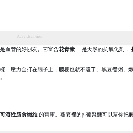
Advertisements
是血管的好朋友。它富含
花青素
，是天然的抗氧化劑，
。
樣，壓力全打在腦子上，腦梗也就不遠了。黑豆煮粥、
。
可溶性膳食纖維
的寶庫。燕麥裡的β-葡聚醣可以幫你把