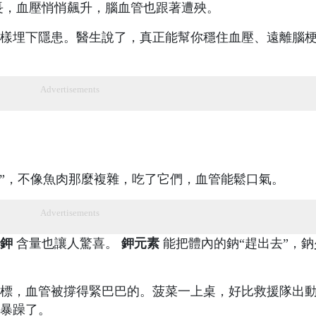
長，血壓悄悄飆升，腦血管也跟著遭殃。
樣埋下隱患。醫生說了，真正能幫你穩住血壓、遠離腦
Advertisements
手”，不像魚肉那麼複雜，吃了它們，血管能鬆口氣。
Advertisements
鉀
含量也讓人驚喜。
鉀元素
能把體內的鈉“趕出去”，鈉
標，血管被撐得緊巴巴的。菠菜一上桌，好比救援隊出
暴躁了。