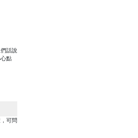
生們話說
小心點
康，可問