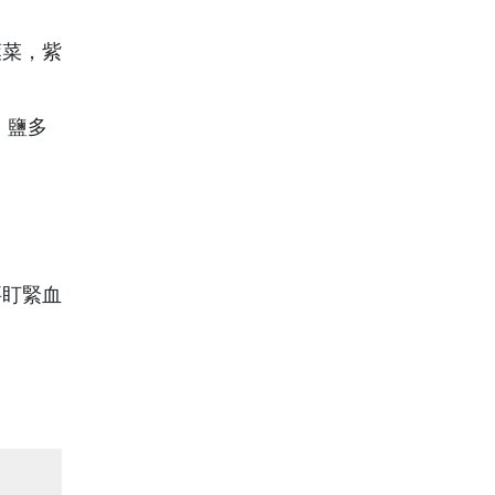
葉菜，紫
，鹽多
要盯緊血