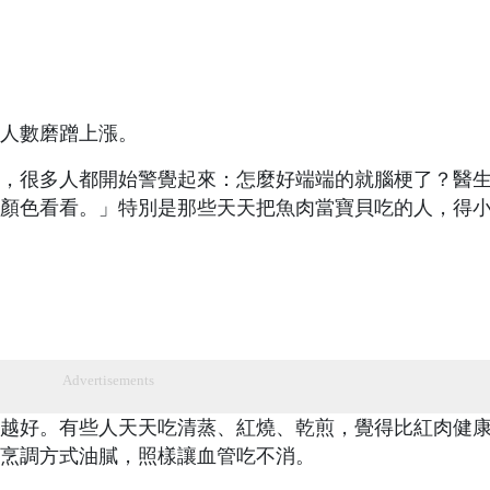
人數磨蹭上漲。
，很多人都開始警覺起來：怎麼好端端的就腦梗了？醫
顏色看看。」特別是那些天天把魚肉當寶貝吃的人，得
Advertisements
越好。有些人天天吃清蒸、紅燒、乾煎，覺得比紅肉健
烹調方式油膩，照樣讓血管吃不消。