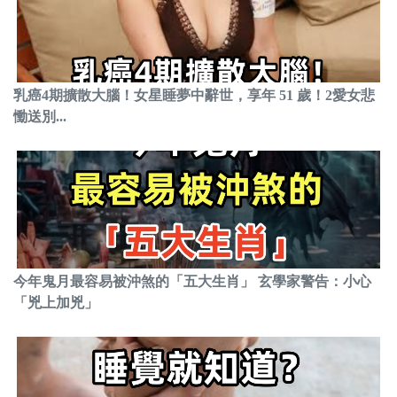
乳癌4期擴散大腦！女星睡夢中辭世，享年 51 歲！2愛女悲
慟送別...
今年鬼月最容易被沖煞的「五大生肖」 玄學家警告：小心
「兇上加兇」