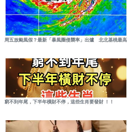
周五放颱風假？最新「暴風圈侵襲率」出爐 北北基桃最高
窮不到年尾，下半年橫財不停，這些生肖要發財 ！！