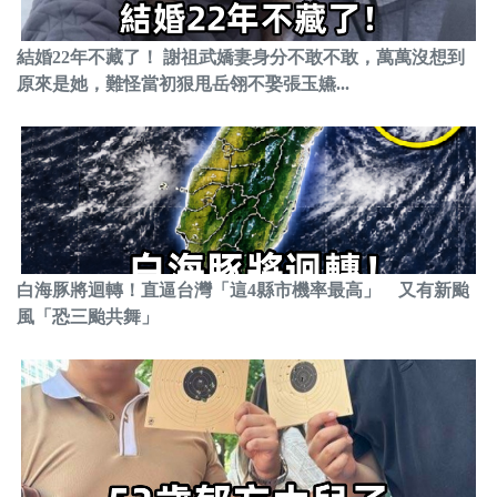
結婚22年不藏了！ 謝祖武嬌妻身分不敢不敢，萬萬沒想到
原來是她，難怪當初狠甩岳翎不娶張玉嬿...
白海豚將迴轉！直逼台灣「這4縣市機率最高」 又有新颱
風「恐三颱共舞」