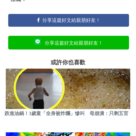
分享這篇好文給親朋好友！
分享這篇好文給親朋好友！
或許你也喜歡
跌進油鍋！3歲童「全身被炸爛」慘叫 母崩潰：只剩五官