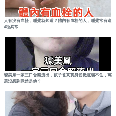
人有沒有血栓，睡覺就知道？體內有血栓的人，睡覺常有這
4種異常
璩美鳳一家三口合照流出，孩子爸真實身份徹底瞞不住，萬
萬沒想到竟然是他？