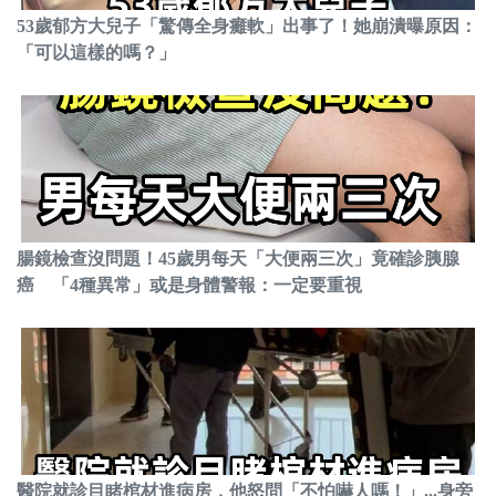
53歲郁方大兒子「驚傳全身癱軟」出事了！她崩潰曝原因：
「可以這樣的嗎？」
腸鏡檢查沒問題！45歲男每天「大便兩三次」竟確診胰腺
癌 「4種異常」或是身體警報：一定要重視
醫院就診目睹棺材進病房，他怒問「不怕嚇人嗎！」...身旁