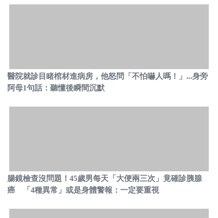
醫院就診目睹棺材進病房，他怒問「不怕嚇人嗎！」...身旁
阿母1句話：聽懂後瞬間沉默
腸鏡檢查沒問題！45歲男每天「大便兩三次」竟確診胰腺
癌 「4種異常」或是身體警報：一定要重視