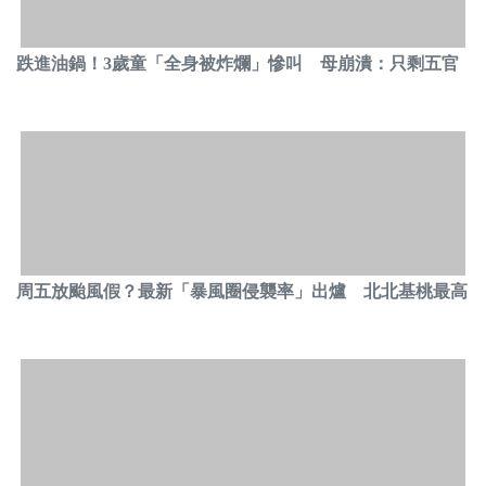
跌進油鍋！3歲童「全身被炸爛」慘叫 母崩潰：只剩五官
周五放颱風假？最新「暴風圈侵襲率」出爐 北北基桃最高