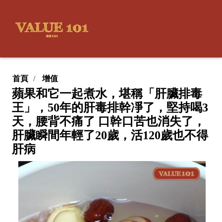
首頁
增值
蘋果和它一起煮水，堪稱「肝臟排毒
王」，50年的肝毒排幹凈了，堅持喝3
天，腰背不痛了 口幹口苦也消失了，
肝臟瞬間年輕了20歲，活120歲也不得
肝病