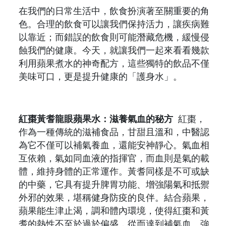
在我們的日常生活中，飲食扮演著至關重要的角
色。合理的飲食可以讓我們保持活力，讓疾病難
以靠近；而錯誤的飲食則可能潛藏危機，緩慢侵
蝕我們的健康。今天，就讓我們一起來看看幾款
利用蘋果煮水的神奇配方，這些獨特的飲品不僅
美味可口，更是提升健康的「護身水」。
紅棗黃耆龍眼蘋果水：滋養氣血的秘方
紅棗，
作為一種傳統的滋補食品，甘甜且溫和，中醫認
為它不僅可以補氣養血，還能安神靜心。氣血相
互依賴，氣如同血液的指揮官，而血則是氣的載
體，維持身體的正常運作。黃耆同樣是不可或缺
的中藥，它具有提升脾胃功能、增強陽氣和抵禦
外邪的效果，堪稱健身防疫的良伴。結合蘋果，
蘋果能生津止渴，調和體內環境，使得紅棗和黃
耆的熱性不至於過於偏盛，從而達到補氣血、強