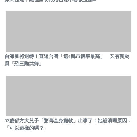
白海豚將迴轉！直逼台灣「這4縣市機率最高」 又有新颱
風「恐三颱共舞」
53歲郁方大兒子「驚傳全身癱軟」出事了！她崩潰曝原因：
「可以這樣的嗎？」