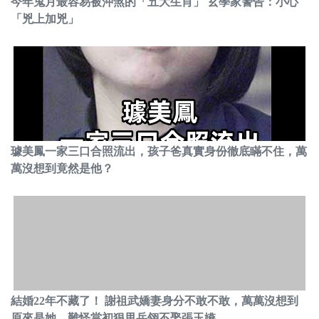
今年鬼月最容易被沖煞的「五大生肖」 玄學家警告：小心
「兇上加兇」
璩美鳳一家三口合照流出，孩子爸真實身份徹底瞞不住，萬
萬沒想到竟然是他？
結婚22年不藏了！ 謝祖武嬌妻身分不敢不敢，萬萬沒想到
原來是她，難怪當初狠甩岳翎不娶張玉嬿...