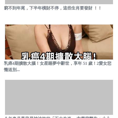
窮不到年尾，下半年橫財不停，這些生肖要發財 ！！
乳癌4期擴散大腦！女星睡夢中辭世，享年 51 歲！2愛女悲
慟送別...