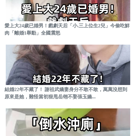
愛上大24歲已婚男！戲劇天后「小.三上位生2兒」今偷吃鮮
肉「離婚1舉動」全國震怒
結婚22年不藏了！ 謝祖武嬌妻身分不敢不敢，萬萬沒想到
原來是她，難怪當初狠甩岳翎不娶張玉嬿...