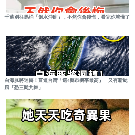
千萬別往馬桶「倒水沖廁」，不然你會後悔，看完你就懂了
白海豚將迴轉！直逼台灣「這4縣市機率最高」 又有新颱
風「恐三颱共舞」