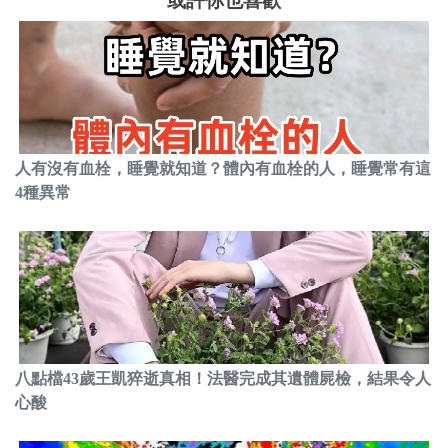
或許你也喜歡
人有沒有血栓，睡覺就知道？體內有血栓的人，睡覺常有這
4種異常
八點檔43歲王凱猝逝真相！法醫完成其遺體屍檢，結果令人
心酸