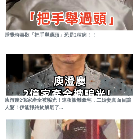
睡覺時喜歡「把手舉過頭」恐是2種病！！
庾澄慶2億家產全被騙光！連夜搬離豪宅，二婚妻真面目讓
人驚！伊能靜終於解氣了...