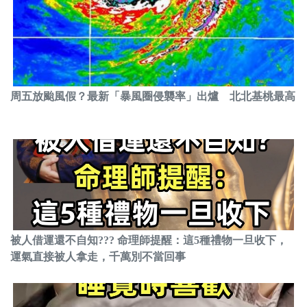
周五放颱風假？最新「暴風圈侵襲率」出爐 北北基桃最高
被人借運還不自知??? 命理師提醒：這5種禮物一旦收下，
運氣直接被人拿走，千萬別不當回事