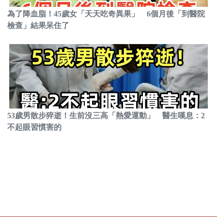
為了降血脂！45歲女「天天吃奇異果」 6個月後「到醫院
檢查」結果呆住了
53歲男散步猝逝！生前沒三高「熱愛運動」 醫生嘆息：2
不起眼習慣害的