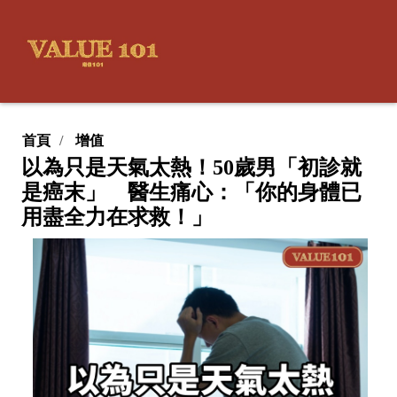
首頁
增值
以為只是天氣太熱！50歲男「初診就
是癌末」 醫生痛心：「你的身體已
用盡全力在求救！」