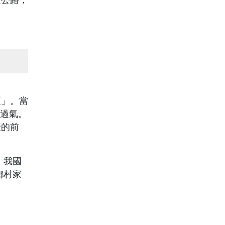
速公路，
泵」。當
不過氣。
衰的前
，我國
鄉村家