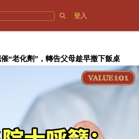
登入
催“老化劑”，轉告父母趁早撤下飯桌