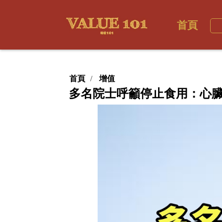
首頁
首頁
增值
多名院士呼籲停止食用：心臟