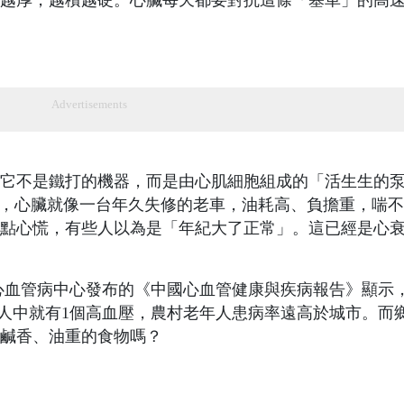
越厚，越積越硬。心臟每天都要對抗這條「塞車」的高
Advertisements
它不是鐵打的機器，而是由心肌細胞組成的「活生生的
”，心臟就像一台年久失修的老車，油耗高、負擔重，喘
點心慌，有些人以為是「年紀大了正常」。這已經是心
家心血管病中心發布的《中國心血管健康與疾病報告》顯示
年人中就有1個高血壓，農村老年人患病率遠高於城市。而
鹹香、油重的食物嗎？