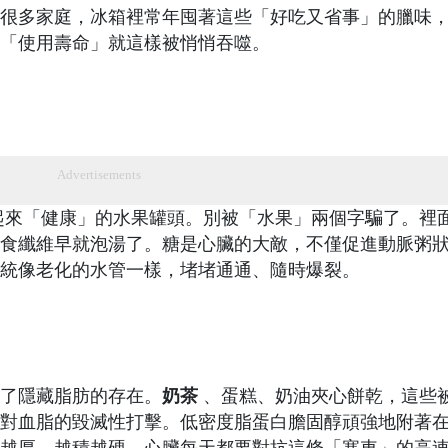
很多家庭，冰箱裡常年囤著這些「好吃又省事」的臘味
「使用壽命」就這樣被悄悄吞噬。
Advertisements
起來「健康」的水果罐頭。別被「水果」兩個字騙了。裡
食纖維早就泡湯了。糖是心臟的大敵，不僅促進動脈粥
統像老化的水管一樣，堵堵通通、隨時爆裂。
了隱藏脂肪的存在。
奶茶
、蛋糕、奶油夾心餅乾，這些
對血脂的毀滅性打擊。低密度脂蛋白膽固醇頑強地附著