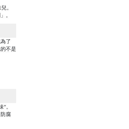
味兒。
關」。
臟為了
吃的不是
味”。
、防腐