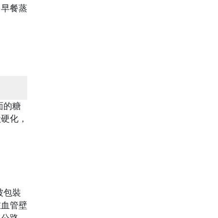
，早餐蒸
面的糖
狀硬化，
被包裝
在血管壁