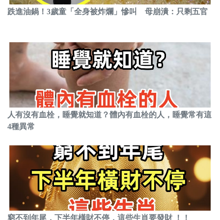
跌進油鍋！3歲童「全身被炸爛」慘叫 母崩潰：只剩五官
人有沒有血栓，睡覺就知道？體內有血栓的人，睡覺常有這
4種異常
窮不到年尾，下半年橫財不停，這些生肖要發財 ！！