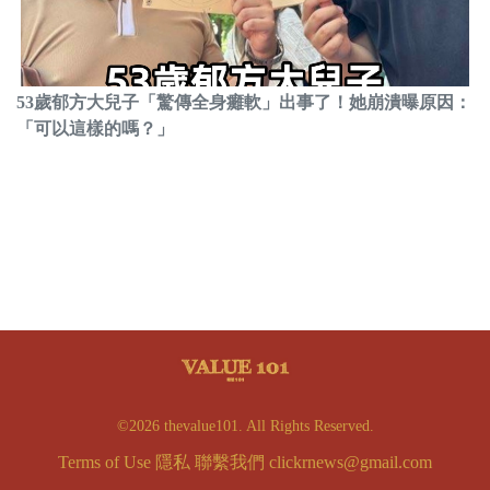
53歲郁方大兒子「驚傳全身癱軟」出事了！她崩潰曝原因：
「可以這樣的嗎？」
©2026 thevalue101. All Rights Reserved.
Terms of Use
隱私
聯繫我們
clickrnews@gmail.com