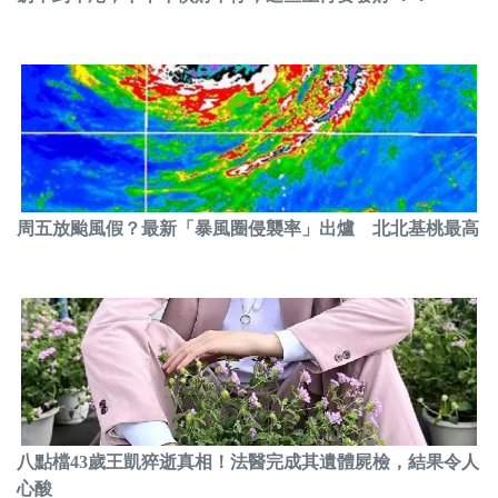
周五放颱風假？最新「暴風圈侵襲率」出爐 北北基桃最高
八點檔43歲王凱猝逝真相！法醫完成其遺體屍檢，結果令人
心酸