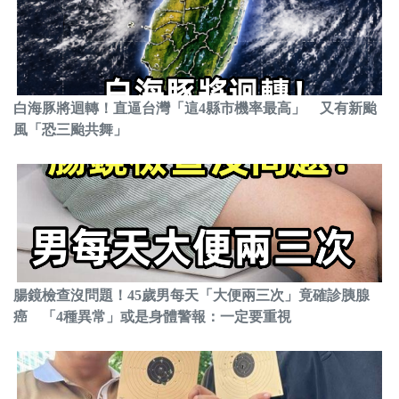
白海豚將迴轉！直逼台灣「這4縣市機率最高」 又有新颱
風「恐三颱共舞」
腸鏡檢查沒問題！45歲男每天「大便兩三次」竟確診胰腺
癌 「4種異常」或是身體警報：一定要重視