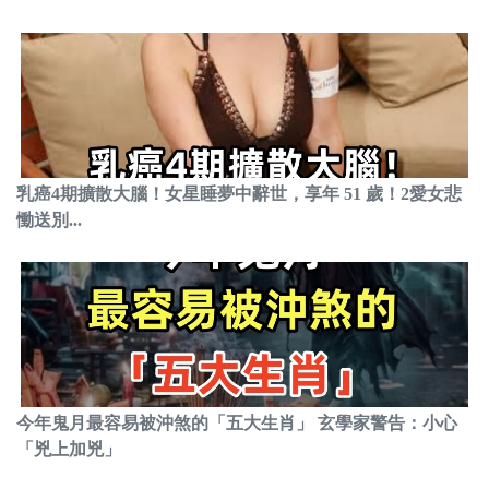
乳癌4期擴散大腦！女星睡夢中辭世，享年 51 歲！2愛女悲
慟送別...
今年鬼月最容易被沖煞的「五大生肖」 玄學家警告：小心
「兇上加兇」