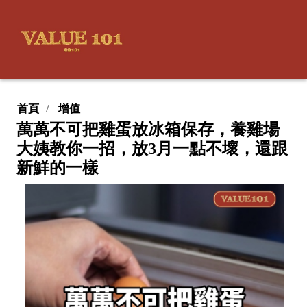
首頁
增值
萬萬不可把雞蛋放冰箱保存，養雞場
大姨教你一招，放3月一點不壞，還跟
新鮮的一樣