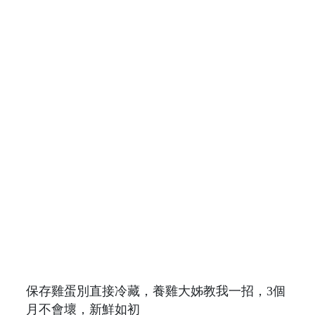
保存雞蛋別直接冷藏，養雞大姊教我一招，3個
月不會壞，新鮮如初