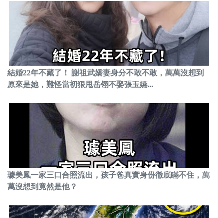
結婚22年不藏了！ 謝祖武嬌妻身分不敢不敢，萬萬沒想到
原來是她，難怪當初狠甩岳翎不娶張玉嬿...
璩美鳳一家三口合照流出，孩子爸真實身份徹底瞞不住，萬
萬沒想到竟然是他？