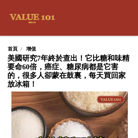
首頁
增值
美國研究7年終於查出！它比糖和味精
要命60倍，癌症、糖尿病都是它害
的，很多人卻蒙在鼓裏，每天買回家
放冰箱！