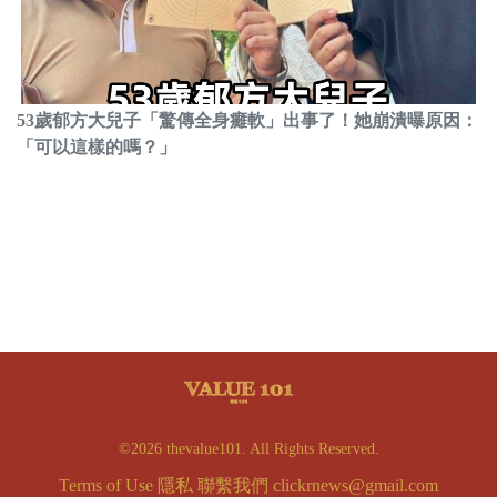
53歲郁方大兒子「驚傳全身癱軟」出事了！她崩潰曝原因：
「可以這樣的嗎？」
©2026 thevalue101. All Rights Reserved.
Terms of Use
隱私
聯繫我們
clickrnews@gmail.com