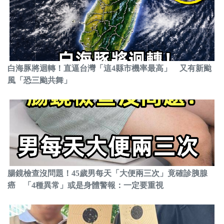
白海豚將迴轉！直逼台灣「這4縣市機率最高」 又有新颱
風「恐三颱共舞」
腸鏡檢查沒問題！45歲男每天「大便兩三次」竟確診胰腺
癌 「4種異常」或是身體警報：一定要重視