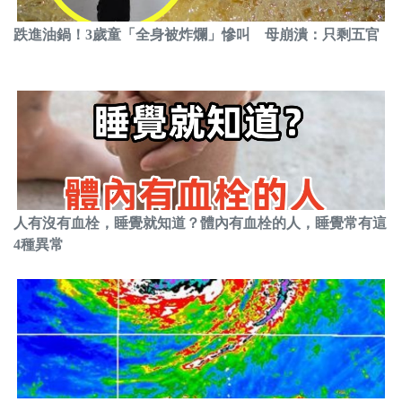
跌進油鍋！3歲童「全身被炸爛」慘叫 母崩潰：只剩五官
人有沒有血栓，睡覺就知道？體內有血栓的人，睡覺常有這
4種異常