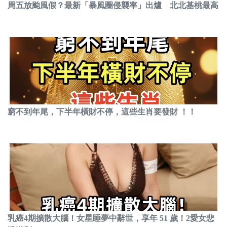
周五放颱風假？最新「暴風圈侵襲率」出爐 北北基桃最高
窮不到年尾，下半年橫財不停，這些生肖要發財 ！！
乳癌4期擴散大腦！女星睡夢中辭世，享年 51 歲！2愛女悲