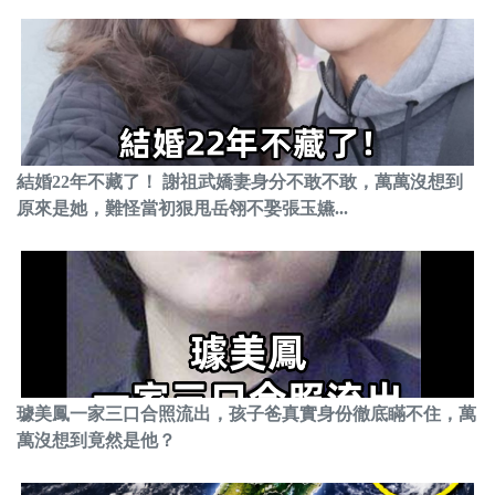
結婚22年不藏了！ 謝祖武嬌妻身分不敢不敢，萬萬沒想到
原來是她，難怪當初狠甩岳翎不娶張玉嬿...
璩美鳳一家三口合照流出，孩子爸真實身份徹底瞞不住，萬
萬沒想到竟然是他？