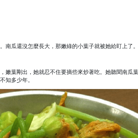
瓜。南瓜還沒怎麼長大，那嫩綠的小葉子就被她給盯上了
，嫩葉剛出，她就忍不住要摘些來炒著吃。她聽聞南瓜
不知多少年。