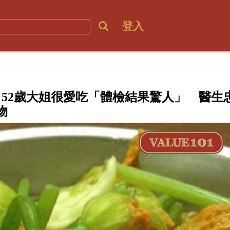
登入
52歲大姐很愛吃「體檢結果驚人」 醫生
物