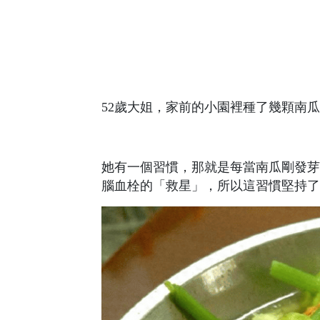
52歲大姐，家前的小園裡種了幾顆南
她有一個習慣，那就是每當南瓜剛發芽
腦血栓的「救星」，所以這習慣堅持了