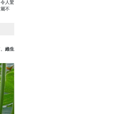
。令人驚
實屬不
質。
維生