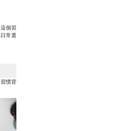
，這個習
的日常選
種習慣背