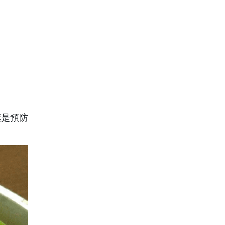
。
葉是預防