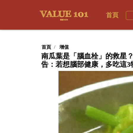
首頁
首頁
增值
南瓜葉是「腦血栓」的救星？
告：若想腦部健康，多吃這3