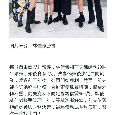
圖片來源：林佳儀臉書
據《自由娛樂》報導，林佳儀和前夫陳建亨2004
年結婚，婚後育有2女。夫妻倆婚後決定共同創
業，度過前三年後、公司開始獲利，然而，前夫
卻不讓她經手財務，直到雷曼風暴時期，資金周
轉不靈，前夫竟私下向她母親借貸500萬。即使
林佳儀接手管理一年，業績漸漸好轉，前夫依舊
拒絕她參與財務決策，最終債務成為無底洞，警
察一度找上門！