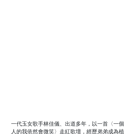
一代玉女歌手林佳儀、出道多年，以一首〈一個
人的我依然會微笑〉走紅歌壇，經歷弟弟成為植