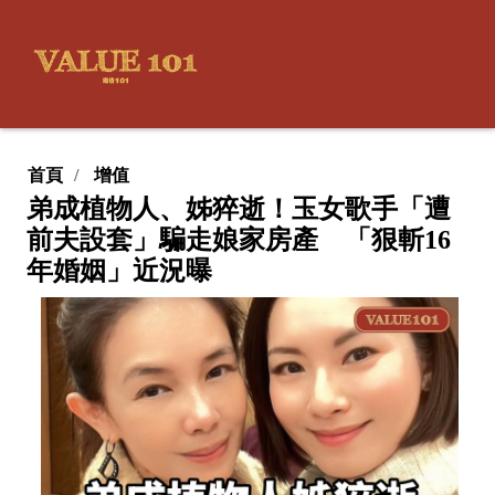
首頁
增值
弟成植物人、姊猝逝！玉女歌手「遭
前夫設套」騙走娘家房產 「狠斬16
年婚姻」近況曝