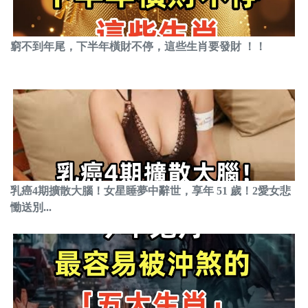
窮不到年尾，下半年橫財不停，這些生肖要發財 ！！
乳癌4期擴散大腦！女星睡夢中辭世，享年 51 歲！2愛女悲
慟送別...