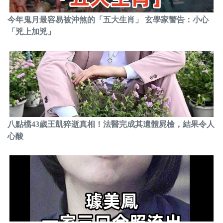
今年鬼月最容易被沖煞的「五大生肖」 玄學家警告：小心
「兇上加兇」
八點檔43歲王凱猝逝真相！法醫完成其遺體屍檢，結果令人
心酸