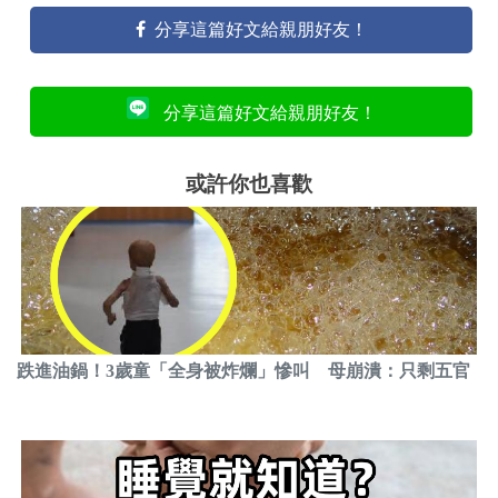
分享這篇好文給親朋好友！
分享這篇好文給親朋好友！
或許你也喜歡
跌進油鍋！3歲童「全身被炸爛」慘叫 母崩潰：只剩五官