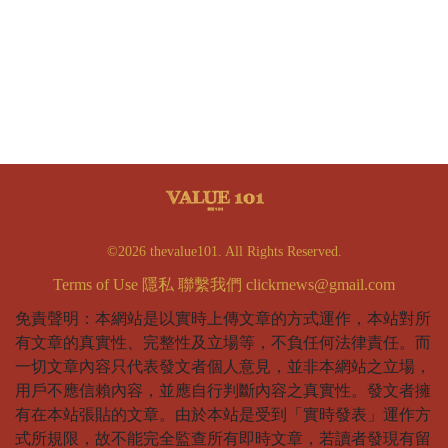
©2026 thevalue101. All Rights Reserved.
Terms of Use
隱私
聯繫我們
clickrnews@gmail.com
免責聲明：本網站是以實時上傳文章的方式運作，本站對所
有文章的真實性、完整性及立場等，不負任何法律責任。而
一切文章內容只代表發文者個人意見，並非本網站之立場，
用戶不應信賴內容，並應自行判斷內容之真實性。發文者擁
有在本站張貼的文章。由於本站是受到「實時發表」運作方
式所規限，故不能完全監查所有即時文章，若讀者發現有留