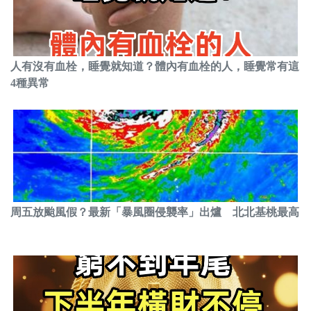
人有沒有血栓，睡覺就知道？體內有血栓的人，睡覺常有這
4種異常
周五放颱風假？最新「暴風圈侵襲率」出爐 北北基桃最高