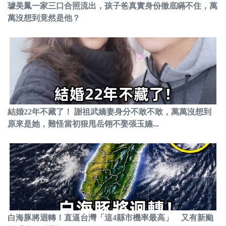
璩美鳳一家三口合照流出，孩子爸真實身份徹底瞞不住，萬
萬沒想到竟然是他？
結婚22年不藏了！ 謝祖武嬌妻身分不敢不敢，萬萬沒想到
原來是她，難怪當初狠甩岳翎不娶張玉嬿...
白海豚將迴轉！直逼台灣「這4縣市機率最高」 又有新颱