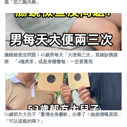
風「恐三颱共舞」
腸鏡檢查沒問題！45歲男每天「大便兩三次」竟確診胰腺
癌 「4種異常」或是身體警報：一定要重視
53歲郁方大兒子「驚傳全身癱軟」出事了！她崩潰曝原因：
「可以這樣的嗎？」