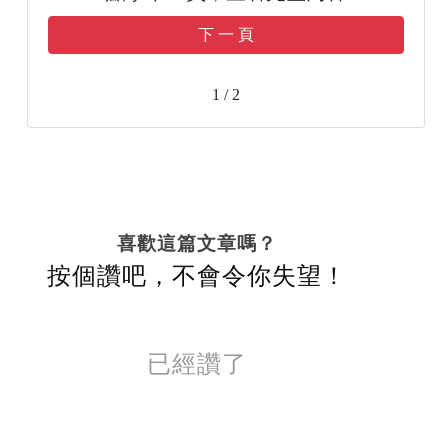
下 一 頁
1 / 2
喜歡這篇文章嗎？
按個讚吧，不會令你失望！
已經讚了