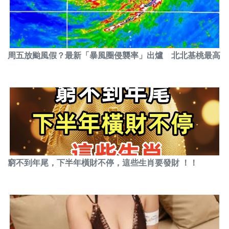
周五放颱風假？最新「暴風圈侵襲率」出爐 北北基桃最高
窮不到年尾，下半年橫財不停，這些生肖要發財 ！！