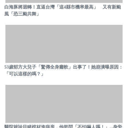
白海豚將迴轉！直逼台灣「這4縣市機率最高」 又有新颱
風「恐三颱共舞」
53歲郁方大兒子「驚傳全身癱軟」出事了！她崩潰曝原因：
「可以這樣的嗎？」
醫院就診目睹棺材進病房，他怒問「不怕嚇人嗎！」...身旁