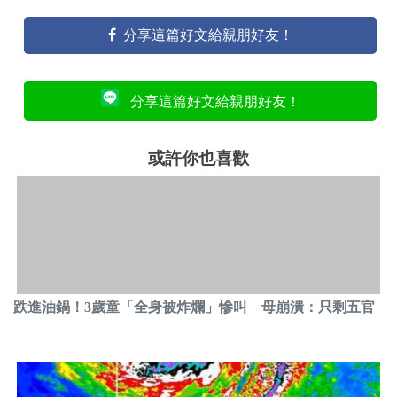
分享這篇好文給親朋好友！
分享這篇好文給親朋好友！
或許你也喜歡
跌進油鍋！3歲童「全身被炸爛」慘叫 母崩潰：只剩五官