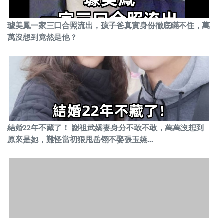
璩美鳳一家三口合照流出，孩子爸真實身份徹底瞞不住，萬
萬沒想到竟然是他？
結婚22年不藏了！ 謝祖武嬌妻身分不敢不敢，萬萬沒想到
原來是她，難怪當初狠甩岳翎不娶張玉嬿...