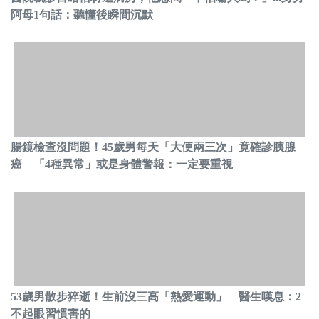
阿母1句話：聽懂後瞬間沉默
腸鏡檢查沒問題！45歲男每天「大便兩三次」竟確診胰腺
癌 「4種異常」或是身體警報：一定要重視
53歲男散步猝逝！生前沒三高「熱愛運動」 醫生嘆息：2
不起眼習慣害的