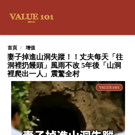
首頁
增值
妻子掉進山洞失蹤！！丈夫每天「往
洞裡扔饅頭」風雨不改 5年後「山洞
裡爬出一人」震驚全村