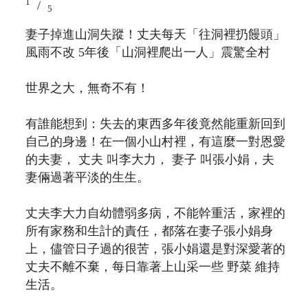
1
/
5
妻子掉進山洞失蹤！丈夫每天「往洞裡扔饅頭」
風雨不改 5年後「山洞裡爬出一人」震驚全村
世界之大，無奇不有！
有誰能想到：失去的東西多年後竟然能重新回到
自己的身邊！在一個小山村裡，有這麼一對恩愛
的夫妻， 丈夫 叫李大力， 妻子 叫張小娟，夫
妻倆過著平淡的生生。
丈夫李大力自幼體弱多病，不能幹重活，家裡的
所有家務和生計的責任，都落在妻子張小娟身
上，儘管日子過的很苦，張小娟還是對深愛著的
丈夫不離不棄，每日靠著上山采一些 野菜 維持
生活。