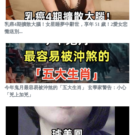
乳癌4期擴散大腦！女星睡夢中辭世，享年 51 歲！2愛女悲
慟送別...
今年鬼月最容易被沖煞的「五大生肖」 玄學家警告：小心
「兇上加兇」