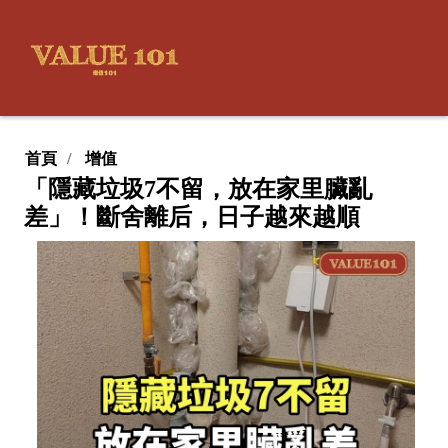
首頁
增值
「隱藏垃圾7不留，放在家里臟亂
差」！斷舍離后，日子越來越順