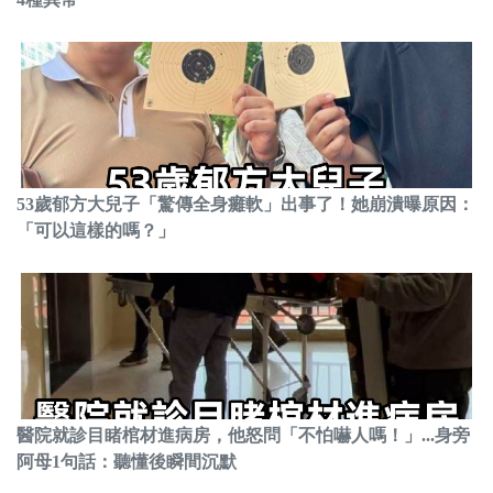
53歲郁方大兒子「驚傳全身癱軟」出事了！她崩潰曝原因：
「可以這樣的嗎？」
醫院就診目睹棺材進病房，他怒問「不怕嚇人嗎！」...身旁
阿母1句話：聽懂後瞬間沉默