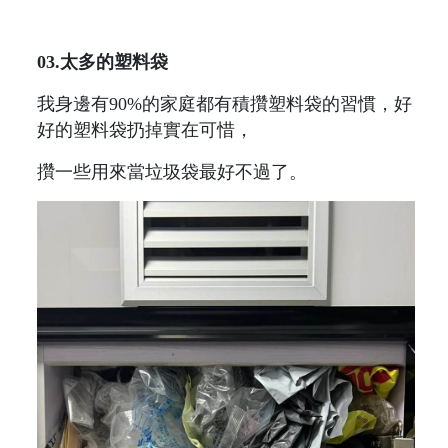
03.太多的塑料袋
我身邊有90%的家庭都有積攢塑料袋的習慣，好
好的塑料袋扔掉實在可惜，
攢一些用來當垃圾袋最好不過了。