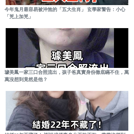
今年鬼月最容易被沖煞的「五大生肖」 玄學家警告：小心
「兇上加兇」
璩美鳳一家三口合照流出，孩子爸真實身份徹底瞞不住，萬
萬沒想到竟然是他？