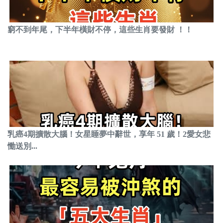
窮不到年尾，下半年橫財不停，這些生肖要發財 ！！
乳癌4期擴散大腦！女星睡夢中辭世，享年 51 歲！2愛女悲
慟送別...