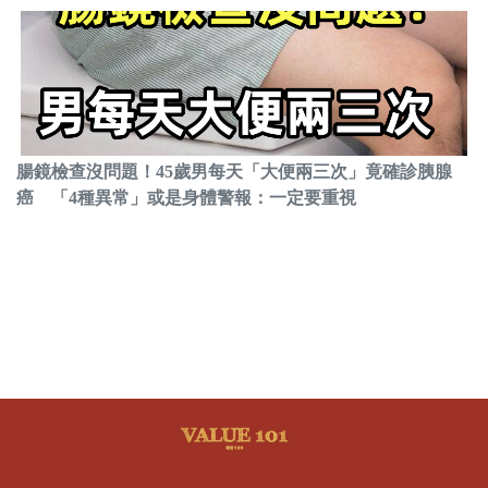
腸鏡檢查沒問題！45歲男每天「大便兩三次」竟確診胰腺
癌 「4種異常」或是身體警報：一定要重視