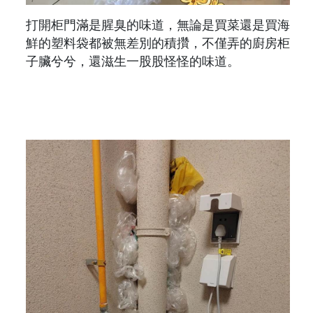
打開柜門滿是腥臭的味道，無論是買菜還是買海
鮮的塑料袋都被無差別的積攢，不僅弄的廚房柜
子臟兮兮，還滋生一股股怪怪的味道。