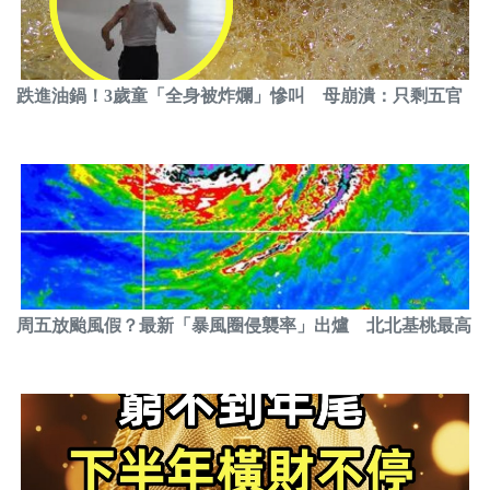
跌進油鍋！3歲童「全身被炸爛」慘叫 母崩潰：只剩五官
周五放颱風假？最新「暴風圈侵襲率」出爐 北北基桃最高