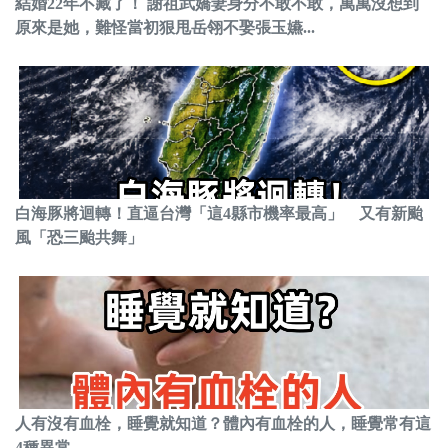
結婚22年不藏了！ 謝祖武嬌妻身分不敢不敢，萬萬沒想到
原來是她，難怪當初狠甩岳翎不娶張玉嬿...
白海豚將迴轉！直逼台灣「這4縣市機率最高」 又有新颱
風「恐三颱共舞」
人有沒有血栓，睡覺就知道？體內有血栓的人，睡覺常有這
4種異常