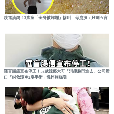
跌進油鍋！3歲童「全身被炸爛」慘叫 母崩潰：只剩五官
罹盲腸癌宣布停工！52歲綜藝大哥「消瘦臉凹進去」公司鬆
口「叫救護車2度手術」憔悴模樣曝