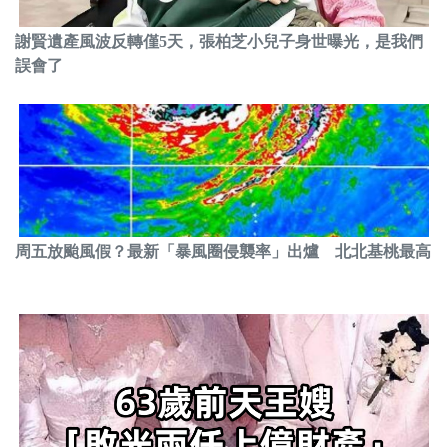
謝賢遺產風波反轉僅5天，張柏芝小兒子身世曝光，是我們
誤會了
周五放颱風假？最新「暴風圈侵襲率」出爐 北北基桃最高