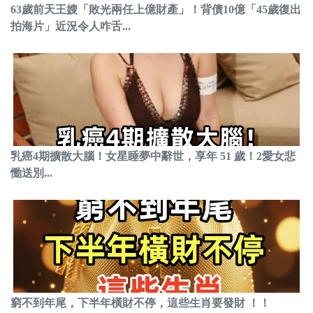
63歲前天王嫂「敗光兩任上億財產」！背債10億「45歲復出
拍海片」近況令人咋舌...
乳癌4期擴散大腦！女星睡夢中辭世，享年 51 歲！2愛女悲
慟送別...
窮不到年尾，下半年橫財不停，這些生肖要發財 ！！