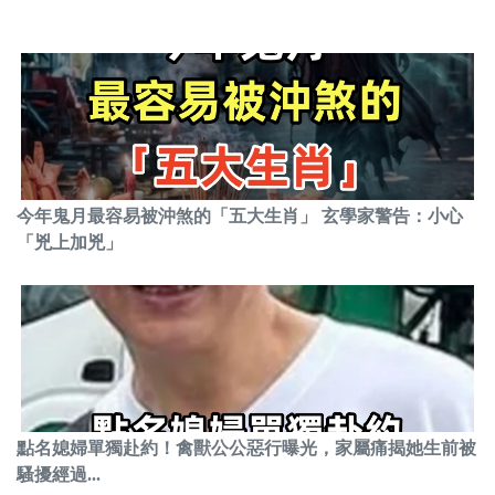
今年鬼月最容易被沖煞的「五大生肖」 玄學家警告：小心
「兇上加兇」
點名媳婦單獨赴約！禽獸公公惡行曝光，家屬痛揭她生前被
騷擾經過...