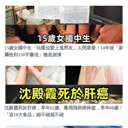
15歲女國中生「玩碟仙愛上鬼男友」人間蒸發！14年後「家
屬收到150字書信」徹底崩潰
沈殿霞死於肝癌，享年62歲、鳳飛飛肺癌猝逝，享年60歲！
「這10大食品」能不碰就不碰