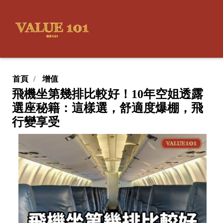
首頁
增值
飛機坐第幾排比較好！10年空姐透露
選座秘籍：這樣選，舒適度爆棚，飛
行變享受