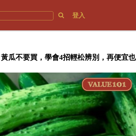
登入
黃瓜不要買，學會4招輕松辨別，再便宜也