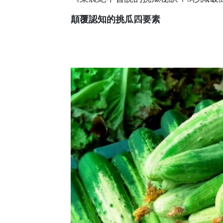
​顛覆認知的挑瓜四要素​