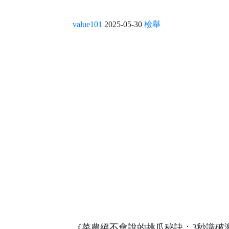
value101
2025-05-30
檢舉
《菜農絕不會說的挑瓜秘訣：3秒識破