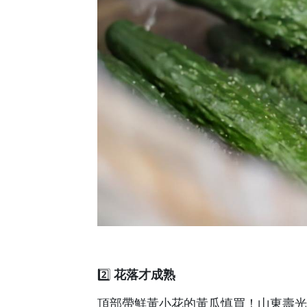
2️⃣ ​
​花落才成熟​
頂部帶鮮黃小花的黃瓜慎買！山東壽光