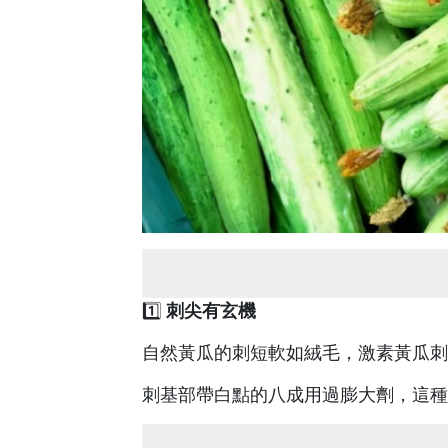
1️⃣ ​
​刺尖有玄機​
自然黃瓜的刺短軟如絨毛，激素黃瓜刺
刺基部帶白點的八成用過膨大劑，這種