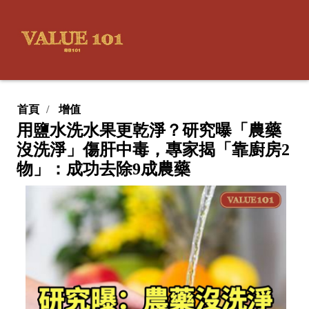
首頁
增值
用鹽水洗水果更乾淨？研究曝「農藥
沒洗淨」傷肝中毒，專家揭「靠廚房2
物」：成功去除9成農藥