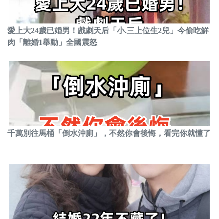
愛上大24歲已婚男！戲劇天后「小.三上位生2兒」今偷吃鮮
肉「離婚1舉動」全國震怒
千萬別往馬桶「倒水沖廁」，不然你會後悔，看完你就懂了