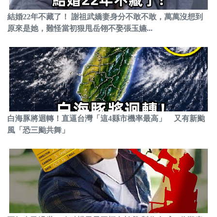
結婚22年不藏了！ 謝祖武嬌妻身分不敢不敢，萬萬沒想到
原來是她，難怪當初狠甩岳翎不娶張玉嬿...
白海豚將迴轉！直逼台灣「這4縣市機率最高」 又有新颱
風「恐三颱共舞」