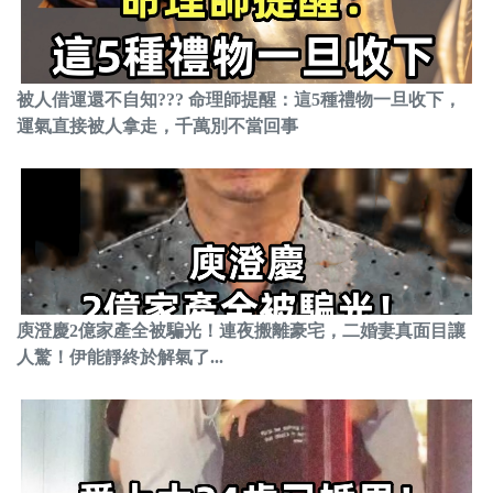
被人借運還不自知??? 命理師提醒：這5種禮物一旦收下，
運氣直接被人拿走，千萬別不當回事
庾澄慶2億家產全被騙光！連夜搬離豪宅，二婚妻真面目讓
人驚！伊能靜終於解氣了...