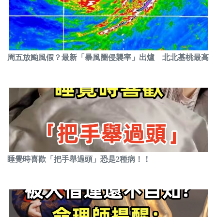
周五放颱風假？最新「暴風圈侵襲率」出爐 北北基桃最高
睡覺時喜歡「把手舉過頭」恐是2種病！！