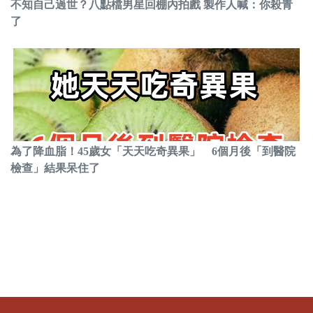
不知自己過世？八點檔男星回棚內拍戲 製作人喊：你殺青
了
為了降血脂！45歲女「天天吃奇異果」 6個月後「到醫院
檢查」結果呆住了