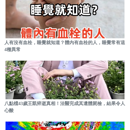
人有沒有血栓，睡覺就知道？體內有血栓的人，睡覺常有這
4種異常
八點檔43歲王凱猝逝真相！法醫完成其遺體屍檢，結果令人
心酸