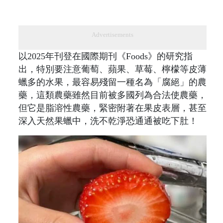
Advertisements
以2025年刊登在國際期刊《Foods》的研究指
出，特別要注意葡萄、蘋果、草莓、檸檬等皮薄
蠟多的水果，最容易殘留一種名為「腐絕」的農
藥，這類農藥雖然目前被多國列為合法使農藥，
但它是脂溶性農藥，緊密附著在果皮表層，甚至
深入天然果蠟中，洗不乾淨恐通通被吃下肚！