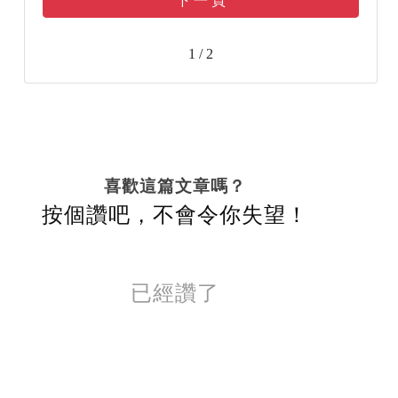
下 一 頁
1 / 2
喜歡這篇文章嗎？
按個讚吧，不會令你失望！
已經讚了