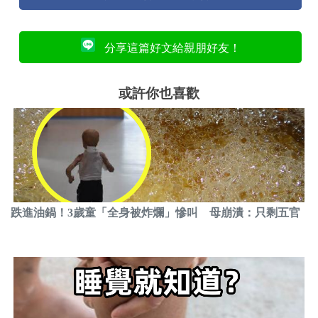
分享這篇好文給親朋好友！
或許你也喜歡
跌進油鍋！3歲童「全身被炸爛」慘叫 母崩潰：只剩五官