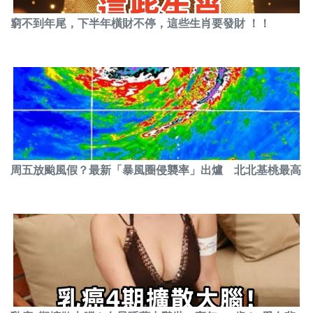
窮不到年尾，下半年橫財不停，這些生肖要發財 ！！
周五放颱風假？最新「暴風圈侵襲率」出爐 北北基桃最高