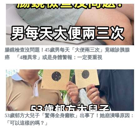
腸鏡檢查沒問題！45歲男每天「大便兩三次」竟確診胰腺
癌 「4種異常」或是身體警報：一定要重視
53歲郁方大兒子「驚傳全身癱軟」出事了！她崩潰曝原因：
「可以這樣的嗎？」