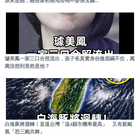
原來是她，難怪當初狠甩岳翎不娶張玉嬿...
璩美鳳一家三口合照流出，孩子爸真實身份徹底瞞不住，萬
萬沒想到竟然是他？
白海豚將迴轉！直逼台灣「這4縣市機率最高」 又有新颱
風「恐三颱共舞」