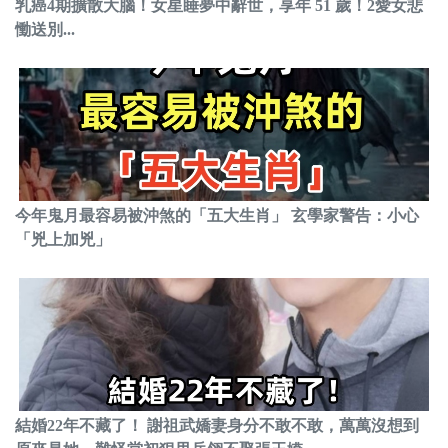
乳癌4期擴散大腦！女星睡夢中辭世，享年 51 歲！2愛女悲
慟送別...
今年鬼月最容易被沖煞的「五大生肖」 玄學家警告：小心
「兇上加兇」
結婚22年不藏了！ 謝祖武嬌妻身分不敢不敢，萬萬沒想到