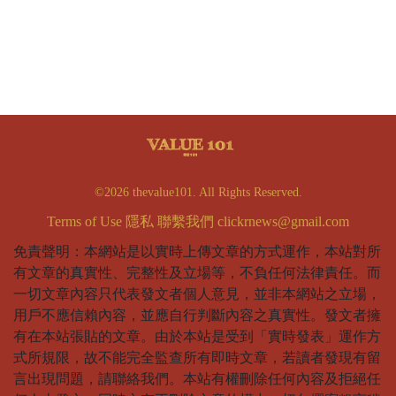
©2026 thevalue101. All Rights Reserved.
Terms of Use
隱私
聯繫我們
clickrnews@gmail.com
免責聲明：本網站是以實時上傳文章的方式運作，本站對所
有文章的真實性、完整性及立場等，不負任何法律責任。而
一切文章內容只代表發文者個人意見，並非本網站之立場，
用戶不應信賴內容，並應自行判斷內容之真實性。發文者擁
有在本站張貼的文章。由於本站是受到「實時發表」運作方
式所規限，故不能完全監查所有即時文章，若讀者發現有留
言出現問題，請聯絡我們。本站有權刪除任何內容及拒絕任