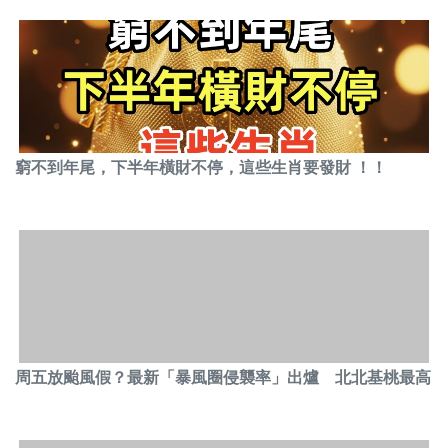
窮不到年尾，下半年橫財不停，這些生肖要發財 ！！
周五放颱風假？最新「暴風圈侵襲率」出爐 北北基桃最高