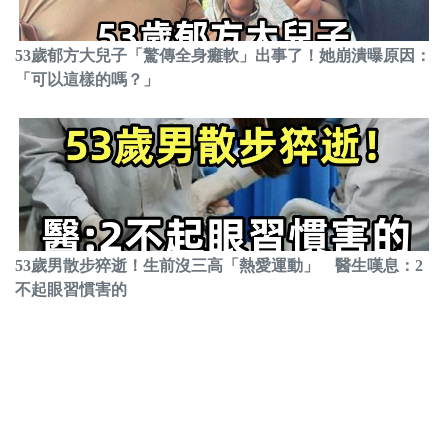
53歲郁方大兒子「驚傳全身癱軟」出事了！她崩潰曝原因：
「可以這樣的嗎？」
53歲男散步猝逝！生前沒三高「熱愛運動」 醫生嘆息：2
不起眼習慣害的