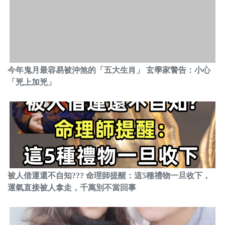
今年鬼月最容易被沖煞的「五大生肖」 玄學家警告：小心
「兇上加兇」
被人借運還不自知??? 命理師提醒：這5種禮物一旦收下，
運氣直接被人拿走，千萬別不當回事