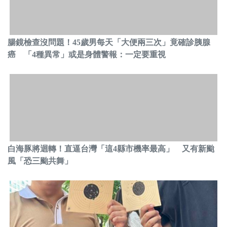
腸鏡檢查沒問題！45歲男每天「大便兩三次」竟確診胰腺
癌 「4種異常」或是身體警報：一定要重視
白海豚將迴轉！直逼台灣「這4縣市機率最高」 又有新颱
風「恐三颱共舞」