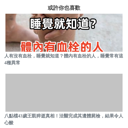
或許你也喜歡
人有沒有血栓，睡覺就知道？體內有血栓的人，睡覺常有這
4種異常
八點檔43歲王凱猝逝真相！法醫完成其遺體屍檢，結果令人
心酸