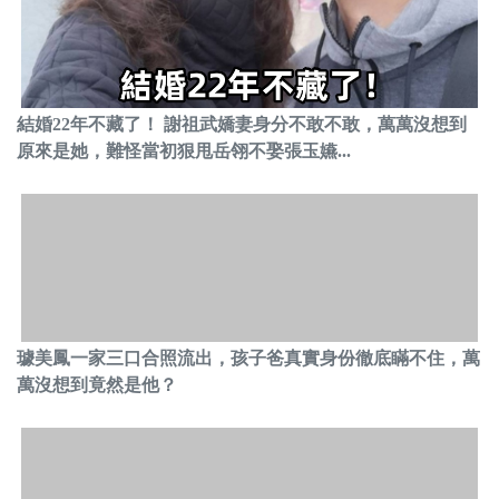
結婚22年不藏了！ 謝祖武嬌妻身分不敢不敢，萬萬沒想到
原來是她，難怪當初狠甩岳翎不娶張玉嬿...
璩美鳳一家三口合照流出，孩子爸真實身份徹底瞞不住，萬
萬沒想到竟然是他？