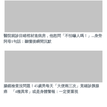
醫院就診目睹棺材進病房，他怒問「不怕嚇人嗎！」...身旁
阿母1句話：聽懂後瞬間沉默
腸鏡檢查沒問題！45歲男每天「大便兩三次」竟確診胰腺
癌 「4種異常」或是身體警報：一定要重視