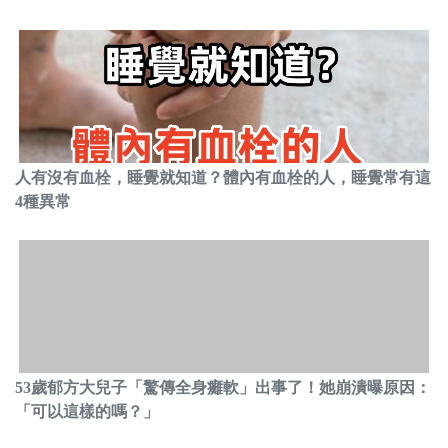
人有沒有血栓，睡覺就知道？體內有血栓的人，睡覺常有這
4種異常
53歲郁方大兒子「驚傳全身癱軟」出事了！她崩潰曝原因：
「可以這樣的嗎？」