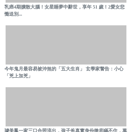
乳癌4期擴散大腦！女星睡夢中辭世，享年 51 歲！2愛女悲
慟送別...
今年鬼月最容易被沖煞的「五大生肖」 玄學家警告：小心
「兇上加兇」
璩美鳳一家三口合照流出，孩子爸真實身份徹底瞞不住，萬