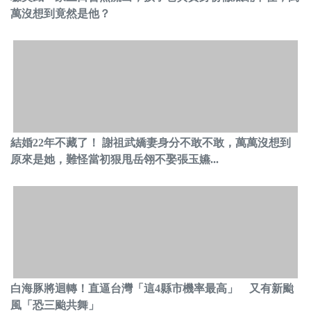
萬沒想到竟然是他？
結婚22年不藏了！ 謝祖武嬌妻身分不敢不敢，萬萬沒想到
原來是她，難怪當初狠甩岳翎不娶張玉嬿...
白海豚將迴轉！直逼台灣「這4縣市機率最高」 又有新颱
風「恐三颱共舞」