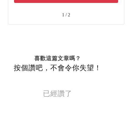
1 / 2
喜歡這篇文章嗎？
按個讚吧，不會令你失望！
已經讚了