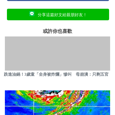
分享這篇好文給親朋好友！
或許你也喜歡
跌進油鍋！3歲童「全身被炸爛」慘叫 母崩潰：只剩五官