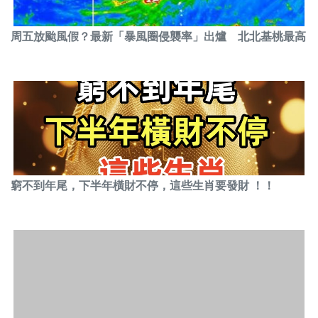
周五放颱風假？最新「暴風圈侵襲率」出爐 北北基桃最高
窮不到年尾，下半年橫財不停，這些生肖要發財 ！！