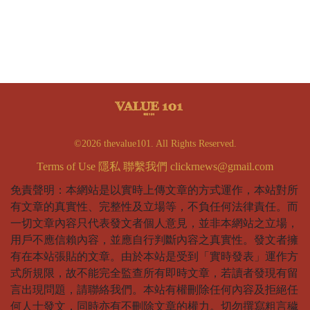
©2026 thevalue101. All Rights Reserved.
Terms of Use
隱私
聯繫我們
clickrnews@gmail.com
免責聲明：本網站是以實時上傳文章的方式運作，本站對所
有文章的真實性、完整性及立場等，不負任何法律責任。而
一切文章內容只代表發文者個人意見，並非本網站之立場，
用戶不應信賴內容，並應自行判斷內容之真實性。發文者擁
有在本站張貼的文章。由於本站是受到「實時發表」運作方
式所規限，故不能完全監查所有即時文章，若讀者發現有留
言出現問題，請聯絡我們。本站有權刪除任何內容及拒絕任
何人士發文，同時亦有不刪除文章的權力。切勿撰寫粗言穢