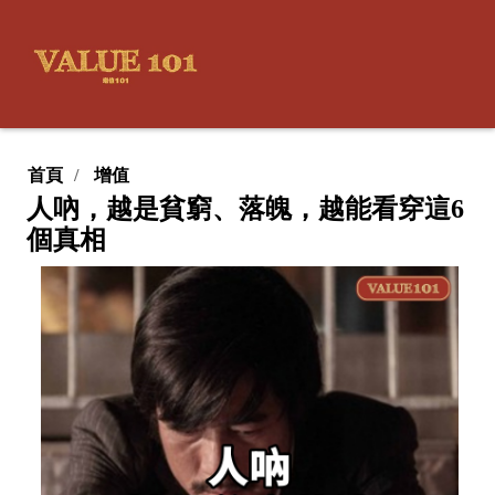
首頁
增值
人吶，越是貧窮、落魄，越能看穿這6
個真相