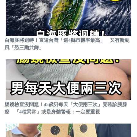
白海豚將迴轉！直逼台灣「這4縣市機率最高」 又有新颱
風「恐三颱共舞」
腸鏡檢查沒問題！45歲男每天「大便兩三次」竟確診胰腺
癌 「4種異常」或是身體警報：一定要重視