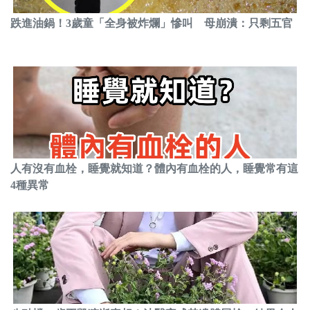
跌進油鍋！3歲童「全身被炸爛」慘叫 母崩潰：只剩五官
人有沒有血栓，睡覺就知道？體內有血栓的人，睡覺常有這
4種異常