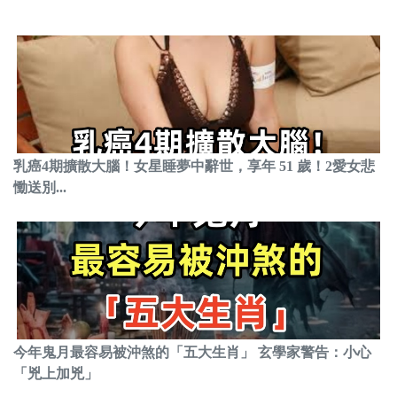
乳癌4期擴散大腦！女星睡夢中辭世，享年 51 歲！2愛女悲
慟送別...
今年鬼月最容易被沖煞的「五大生肖」 玄學家警告：小心
「兇上加兇」