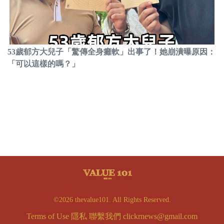
53歲郁方大兒子「驚傳全身癱軟」出事了！她崩潰曝原因：
「可以這樣的嗎？」
©2026 thevalue101. All Rights Reserved.
Terms of Use
隱私
聯繫我們
clickrnews@gmail.com