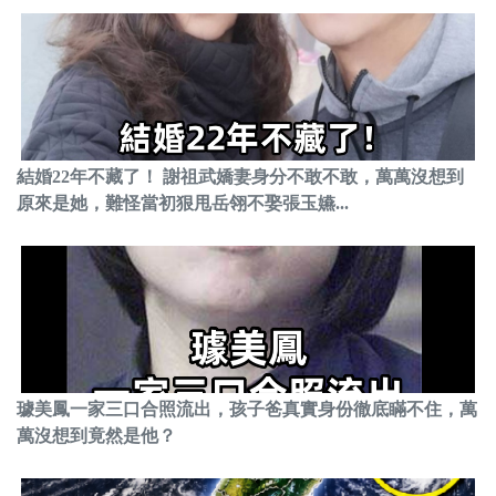
結婚22年不藏了！ 謝祖武嬌妻身分不敢不敢，萬萬沒想到
原來是她，難怪當初狠甩岳翎不娶張玉嬿...
璩美鳳一家三口合照流出，孩子爸真實身份徹底瞞不住，萬
萬沒想到竟然是他？