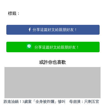
標籤：
分享這篇好文給親朋好友！
分享這篇好文給親朋好友！
或許你也喜歡
跌進油鍋！3歲童「全身被炸爛」慘叫 母崩潰：只剩五官