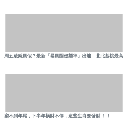
周五放颱風假？最新「暴風圈侵襲率」出爐 北北基桃最高
窮不到年尾，下半年橫財不停，這些生肖要發財 ！！