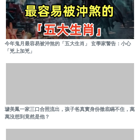
今年鬼月最容易被沖煞的「五大生肖」 玄學家警告：小心
「兇上加兇」
璩美鳳一家三口合照流出，孩子爸真實身份徹底瞞不住，萬
萬沒想到竟然是他？