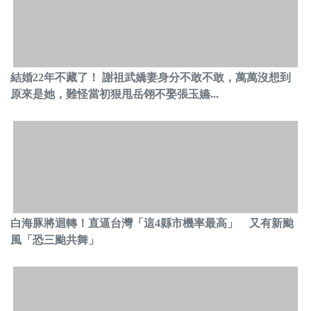
結婚22年不藏了！ 謝祖武嬌妻身分不敢不敢，萬萬沒想到
原來是她，難怪當初狠甩岳翎不娶張玉嬿...
白海豚將迴轉！直逼台灣「這4縣市機率最高」 又有新颱
風「恐三颱共舞」