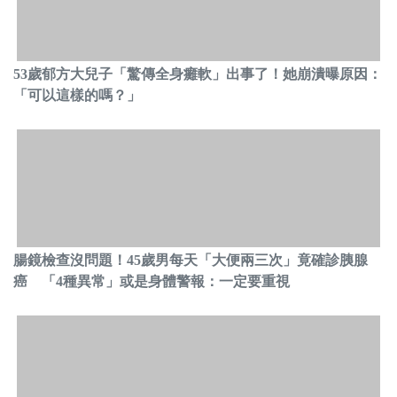
53歲郁方大兒子「驚傳全身癱軟」出事了！她崩潰曝原因：
「可以這樣的嗎？」
腸鏡檢查沒問題！45歲男每天「大便兩三次」竟確診胰腺
癌 「4種異常」或是身體警報：一定要重視