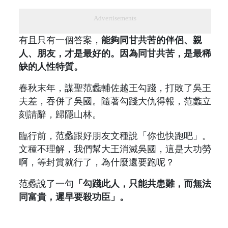
Advertisements
有且只有一個答案，
能夠同甘共苦的伴侶、親
人、朋友，才是最好的。因為同甘共苦，是最稀
缺的人性特質。
春秋末年，謀聖范蠡輔佐越王勾踐，打敗了吳王
夫差，吞併了吳國。隨著勾踐大仇得報，范蠡立
刻請辭，歸隱山林。
臨行前，范蠡跟好朋友文種說「你也快跑吧」。
文種不理解，我們幫大王消滅吳國，這是大功勞
啊，等封賞就行了，為什麼還要跑呢？
范蠡說了一句
「勾踐此人，只能共患難，而無法
同富貴，遲早要殺功臣」。