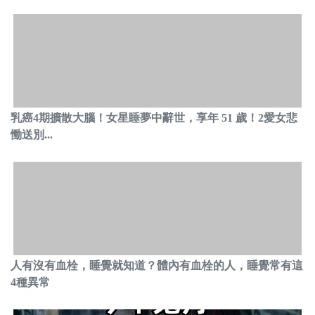
乳癌4期擴散大腦！女星睡夢中辭世，享年 51 歲！2愛女悲
慟送別...
人有沒有血栓，睡覺就知道？體內有血栓的人，睡覺常有這
4種異常