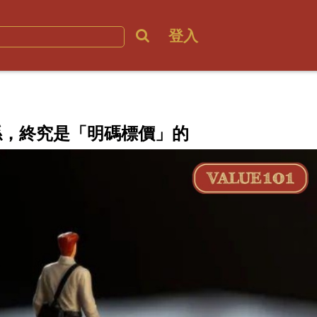
登入
係，終究是「明碼標價」的