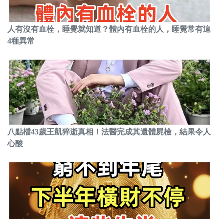
人有沒有血栓，睡覺就知道？體內有血栓的人，睡覺常有這
4種異常
八點檔43歲王凱猝逝真相！法醫完成其遺體屍檢，結果令人
心酸