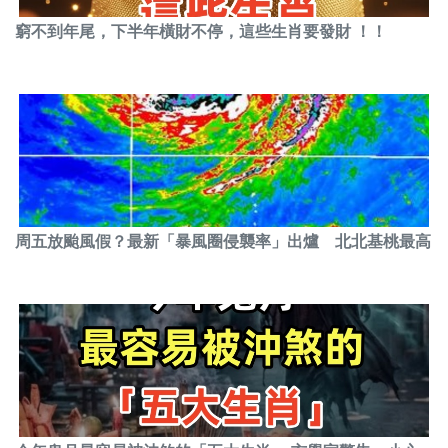
窮不到年尾，下半年橫財不停，這些生肖要發財 ！！
周五放颱風假？最新「暴風圈侵襲率」出爐 北北基桃最高