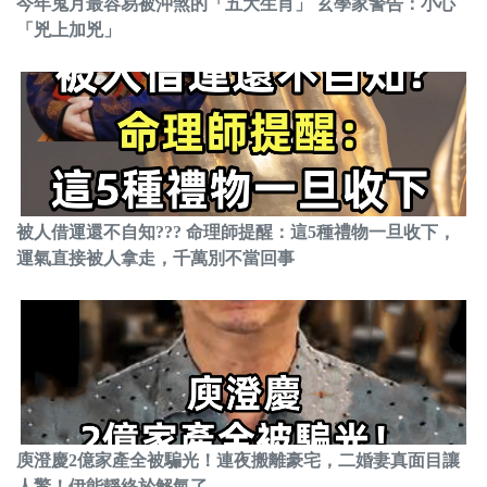
今年鬼月最容易被沖煞的「五大生肖」 玄學家警告：小心
「兇上加兇」
被人借運還不自知??? 命理師提醒：這5種禮物一旦收下，
運氣直接被人拿走，千萬別不當回事
庾澄慶2億家產全被騙光！連夜搬離豪宅，二婚妻真面目讓
人驚！伊能靜終於解氣了...