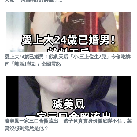
愛上大24歲已婚男！戲劇天后「小.三上位生2兒」今偷吃鮮
肉「離婚1舉動」全國震怒
璩美鳳一家三口合照流出，孩子爸真實身份徹底瞞不住，萬
萬沒想到竟然是他？