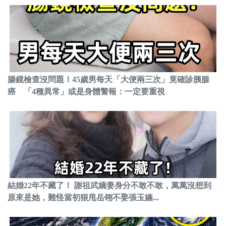
腸鏡檢查沒問題！45歲男每天「大便兩三次」竟確診胰腺
癌 「4種異常」或是身體警報：一定要重視
結婚22年不藏了！ 謝祖武嬌妻身分不敢不敢，萬萬沒想到
原來是她，難怪當初狠甩岳翎不娶張玉嬿...