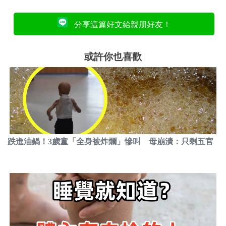
分享這篇好文給親朋好友！
或許你也喜歡
跌進油鍋！3歲童「全身被炸爛」慘叫 母崩潰：只剩五官