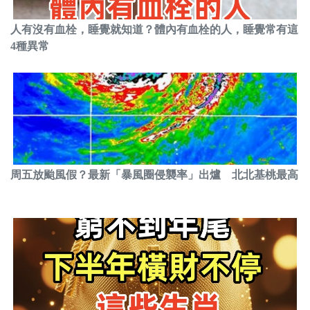
人有沒有血栓，睡覺就知道？體內有血栓的人，睡覺常有這
4種異常
周五放颱風假？最新「暴風圈侵襲率」出爐 北北基桃最高