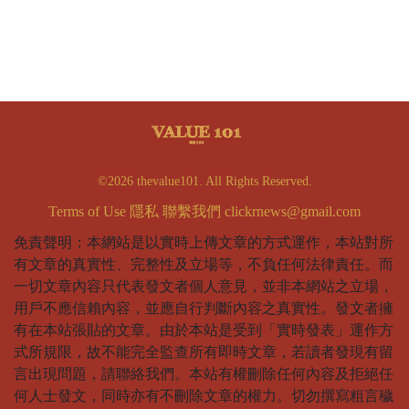
©2026 thevalue101. All Rights Reserved.
Terms of Use
隱私
聯繫我們
clickrnews@gmail.com
免責聲明：本網站是以實時上傳文章的方式運作，本站對所
有文章的真實性、完整性及立場等，不負任何法律責任。而
一切文章內容只代表發文者個人意見，並非本網站之立場，
用戶不應信賴內容，並應自行判斷內容之真實性。發文者擁
有在本站張貼的文章。由於本站是受到「實時發表」運作方
式所規限，故不能完全監查所有即時文章，若讀者發現有留
言出現問題，請聯絡我們。本站有權刪除任何內容及拒絕任
何人士發文，同時亦有不刪除文章的權力。切勿撰寫粗言穢