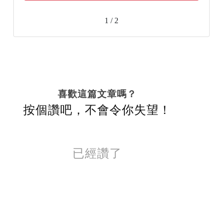
1 / 2
喜歡這篇文章嗎？
按個讚吧，不會令你失望！
已經讚了