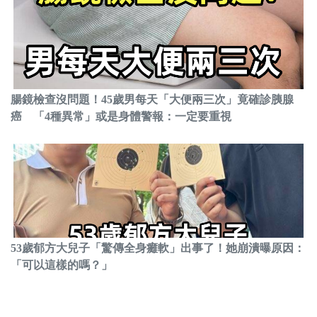
腸鏡檢查沒問題！45歲男每天「大便兩三次」竟確診胰腺
癌 「4種異常」或是身體警報：一定要重視
53歲郁方大兒子「驚傳全身癱軟」出事了！她崩潰曝原因：
「可以這樣的嗎？」