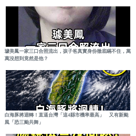
璩美鳳一家三口合照流出，孩子爸真實身份徹底瞞不住，萬
萬沒想到竟然是他？
白海豚將迴轉！直逼台灣「這4縣市機率最高」 又有新颱
風「恐三颱共舞」