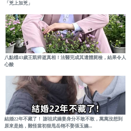
「兇上加兇」
八點檔43歲王凱猝逝真相！法醫完成其遺體屍檢，結果令人
心酸
結婚22年不藏了！ 謝祖武嬌妻身分不敢不敢，萬萬沒想到
原來是她，難怪當初狠甩岳翎不娶張玉嬿...