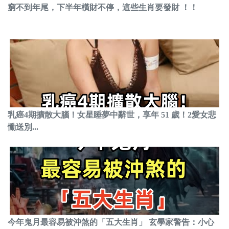
窮不到年尾，下半年橫財不停，這些生肖要發財 ！！
乳癌4期擴散大腦！女星睡夢中辭世，享年 51 歲！2愛女悲
慟送別...
今年鬼月最容易被沖煞的「五大生肖」 玄學家警告：小心