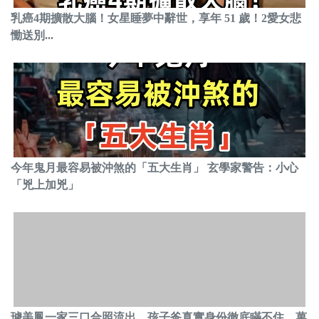
乳癌4期擴散大腦！女星睡夢中辭世，享年 51 歲！2愛女悲
慟送別...
今年鬼月最容易被沖煞的「五大生肖」 玄學家警告：小心
「兇上加兇」
璩美鳳一家三口合照流出，孩子爸真實身份徹底瞞不住，萬