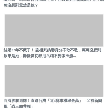
萬沒想到竟然是他？
結婚22年不藏了！ 謝祖武嬌妻身分不敢不敢，萬萬沒想到
原來是她，難怪當初狠甩岳翎不娶張玉嬿...
白海豚將迴轉！直逼台灣「這4縣市機率最高」 又有新颱
風「恐三颱共舞」