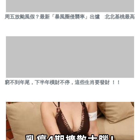
周五放颱風假？最新「暴風圈侵襲率」出爐 北北基桃最高
窮不到年尾，下半年橫財不停，這些生肖要發財 ！！