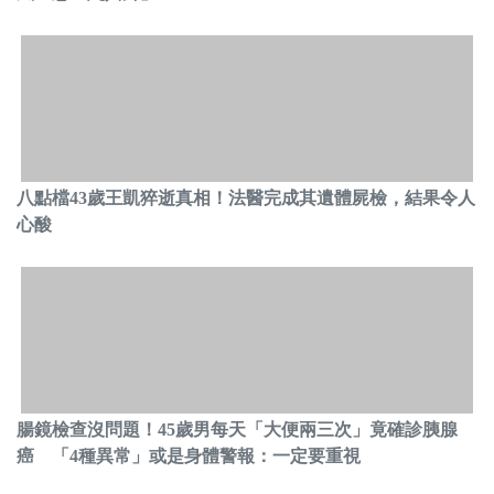
八點檔43歲王凱猝逝真相！法醫完成其遺體屍檢，結果令人
心酸
腸鏡檢查沒問題！45歲男每天「大便兩三次」竟確診胰腺
癌 「4種異常」或是身體警報：一定要重視