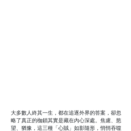
大多數人終其一生，都在追逐外界的答案，卻忽
略了真正的枷鎖其實是藏在內心深處。焦慮、慾
望、猶豫，這三種「心賊」如影隨形，悄悄吞噬