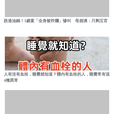
跌進油鍋！3歲童「全身被炸爛」慘叫 母崩潰：只剩五官
人有沒有血栓，睡覺就知道？體內有血栓的人，睡覺常有這
4種異常