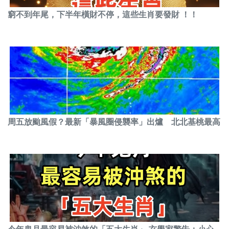
窮不到年尾，下半年橫財不停，這些生肖要發財 ！！
周五放颱風假？最新「暴風圈侵襲率」出爐 北北基桃最高