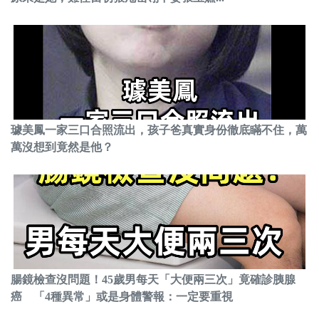
璩美鳳一家三口合照流出，孩子爸真實身份徹底瞞不住，萬
萬沒想到竟然是他？
腸鏡檢查沒問題！45歲男每天「大便兩三次」竟確診胰腺
癌 「4種異常」或是身體警報：一定要重視