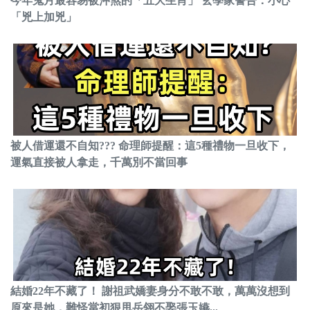
今年鬼月最容易被沖煞的「五大生肖」 玄學家警告：小心
「兇上加兇」
被人借運還不自知??? 命理師提醒：這5種禮物一旦收下，
運氣直接被人拿走，千萬別不當回事
結婚22年不藏了！ 謝祖武嬌妻身分不敢不敢，萬萬沒想到
原來是她，難怪當初狠甩岳翎不娶張玉嬿...