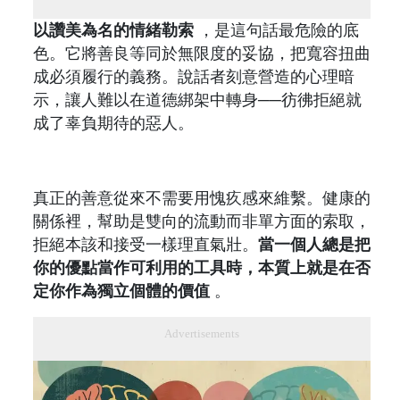
以讚美為名的情緒勒索
，是這句話最危險的底
色。它將善良等同於無限度的妥協，把寬容扭曲
成必須履行的義務。說話者刻意營造的心理暗
示，讓人難以在道德綁架中轉身──彷彿拒絕就
成了辜負期待的惡人。
真正的善意從來不需要用愧疚感來維繫。健康的
關係裡，幫助是雙向的流動而非單方面的索取，
拒絕本該和接受一樣理直氣壯。
當一個人總是把
你的優點當作可利用的工具時，本質上就是在否
定你作為獨立個體的價值
。
Advertisements