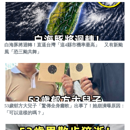
白海豚將迴轉！直逼台灣「這4縣市機率最高」 又有新颱
風「恐三颱共舞」
53歲郁方大兒子「驚傳全身癱軟」出事了！她崩潰曝原因：
「可以這樣的嗎？」