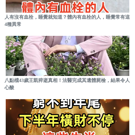
人有沒有血栓，睡覺就知道？體內有血栓的人，睡覺常有這
4種異常
八點檔43歲王凱猝逝真相！法醫完成其遺體屍檢，結果令人
心酸