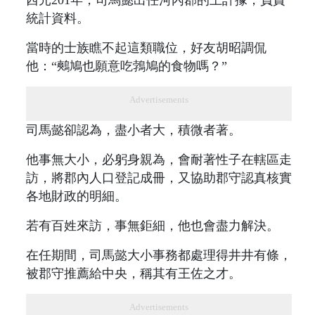
統計資料。
當時的士族瞧不起這類職位，好友胡昭調侃
他：“鷞鳩也願意吃鵓鳩的食物嗎？”
Advertisements
司馬懿卻認為，盡小者大，積微者著。
他事無大小，必躬身親為，會耐著性子在轄區走
訪，將郡內人口登記成冊，又協助郡守認真核實
各地財政的明細。
若有百姓來訪，事無鉅細，他也會盡力解決。
在任期間，司馬懿大小事務都處理得井井有條，
被郡守推薦給中央，稱其有王佐之才。
Advertisements