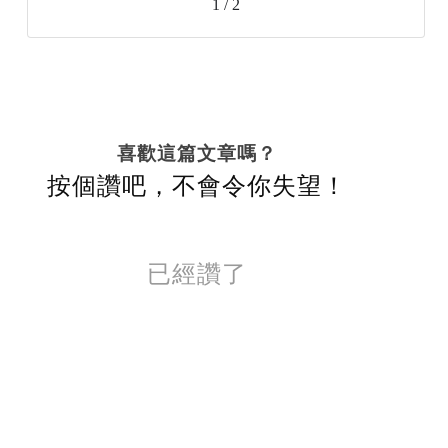
1 / 2
喜歡這篇文章嗎？
按個讚吧，不會令你失望！
已經讚了