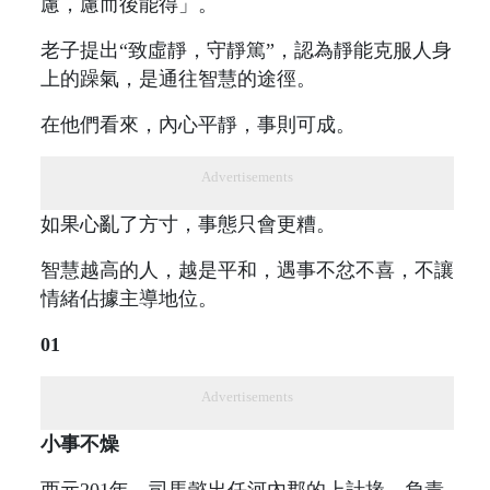
慮，慮而後能得」。
老子提出“致虛靜，守靜篤”，認為靜能克服人身
上的躁氣，是通往智慧的途徑。
在他們看來，內心平靜，事則可成。
Advertisements
如果心亂了方寸，事態只會更糟。
智慧越高的人，越是平和，遇事不忿不喜，不讓
情緒佔據主導地位。
01
Advertisements
小事不燥
西元201年，司馬懿出任河內郡的上計掾，負責