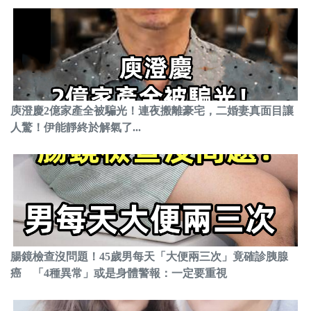
庾澄慶2億家產全被騙光！連夜搬離豪宅，二婚妻真面目讓
人驚！伊能靜終於解氣了...
腸鏡檢查沒問題！45歲男每天「大便兩三次」竟確診胰腺
癌 「4種異常」或是身體警報：一定要重視