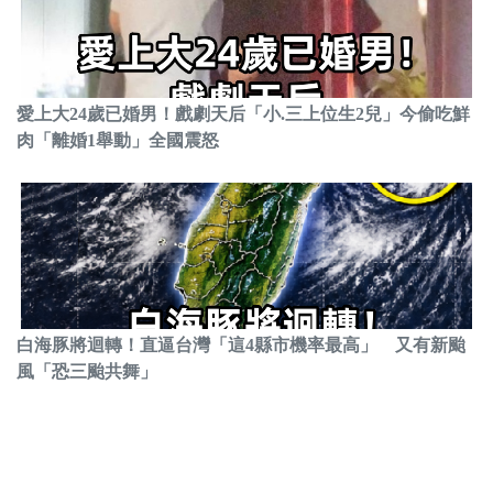
愛上大24歲已婚男！戲劇天后「小.三上位生2兒」今偷吃鮮
肉「離婚1舉動」全國震怒
白海豚將迴轉！直逼台灣「這4縣市機率最高」 又有新颱
風「恐三颱共舞」