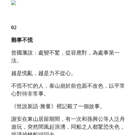
02
難事不慌
曾國藩說：處變不驚，從容應對，為處事第一
法。
越是慌亂，越是力不從心。
不慌不忙的人，泰山崩於前也面不改色，以平常
心對待非常事。
《世說新語·雅量》裡記載了一個故事。
謝安在東山居留期間，有一次和孫興公等人泛舟
遊玩，突然間風起浪湧，同船之人都驚恐失色，
提議掉轉船頭回去。