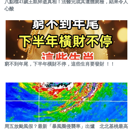
八點檔43歲王凱猝逝真相！法醫完成其遺體屍檢，結果令人
心酸
窮不到年尾，下半年橫財不停，這些生肖要發財 ！！
周五放颱風假？最新「暴風圈侵襲率」出爐 北北基桃最高