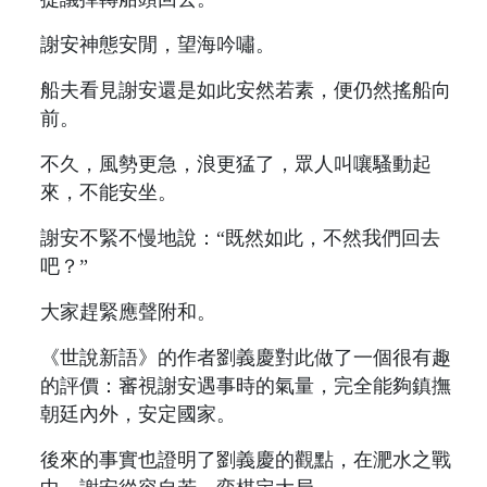
謝安神態安閒，望海吟嘯。
船夫看見謝安還是如此安然若素，便仍然搖船向
前。
不久，風勢更急，浪更猛了，眾人叫嚷騷動起
來，不能安坐。
謝安不緊不慢地說：“既然如此，不然我們回去
吧？”
大家趕緊應聲附和。
《世說新語》的作者劉義慶對此做了一個很有趣
的評價：審視謝安遇事時的氣量，完全能夠鎮撫
朝廷內外，安定國家。
後來的事實也證明了劉義慶的觀點，在淝水之戰