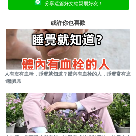
分享這篇好文給親朋好友！
或許你也喜歡
人有沒有血栓，睡覺就知道？體內有血栓的人，睡覺常有這
4種異常