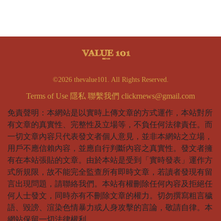
©2026 thevalue101. All Rights Reserved.
Terms of Use
隱私
聯繫我們
clickrnews@gmail.com
免責聲明：本網站是以實時上傳文章的方式運作，本站對所
有文章的真實性、完整性及立場等，不負任何法律責任。而
一切文章內容只代表發文者個人意見，並非本網站之立場，
用戶不應信賴內容，並應自行判斷內容之真實性。發文者擁
有在本站張貼的文章。由於本站是受到「實時發表」運作方
式所規限，故不能完全監查所有即時文章，若讀者發現有留
言出現問題，請聯絡我們。本站有權刪除任何內容及拒絕任
何人士發文，同時亦有不刪除文章的權力。切勿撰寫粗言穢
語、毀謗、渲染色情暴力或人身攻擊的言論，敬請自律。本
網站保留一切法律權利。