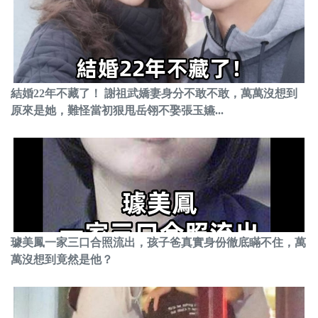
結婚22年不藏了！ 謝祖武嬌妻身分不敢不敢，萬萬沒想到
原來是她，難怪當初狠甩岳翎不娶張玉嬿...
璩美鳳一家三口合照流出，孩子爸真實身份徹底瞞不住，萬
萬沒想到竟然是他？