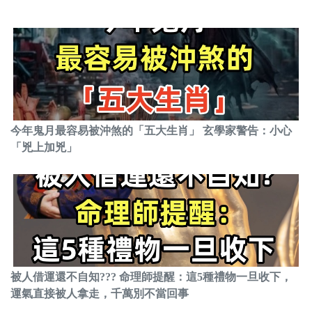
今年鬼月最容易被沖煞的「五大生肖」 玄學家警告：小心
「兇上加兇」
被人借運還不自知??? 命理師提醒：這5種禮物一旦收下，
運氣直接被人拿走，千萬別不當回事