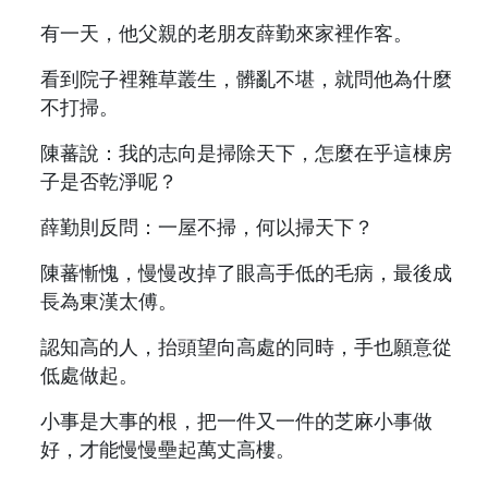
有一天，他父親的老朋友薛勤來家裡作客。
看到院子裡雜草叢生，髒亂不堪，就問他為什麼
不打掃。
陳蕃說：我的志向是掃除天下，怎麼在乎這棟房
子是否乾淨呢？
薛勤則反問：一屋不掃，何以掃天下？
陳蕃慚愧，慢慢改掉了眼高手低的毛病，最後成
長為東漢太傅。
認知高的人，抬頭望向高處的同時，手也願意從
低處做起。
小事是大事的根，把一件又一件的芝麻小事做
好，才能慢慢壘起萬丈高樓。