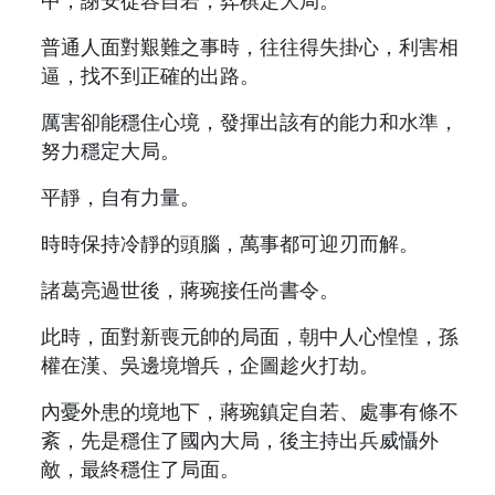
中，謝安從容自若，弈棋定大局。
普通人面對艱難之事時，往往得失掛心，利害相
逼，找不到正確的出路。
厲害卻能穩住心境，發揮出該有的能力和水準，
努力穩定大局。
平靜，自有力量。
時時保持冷靜的頭腦，萬事都可迎刃而解。
諸葛亮過世後，蔣琬接任尚書令。
此時，面對新喪元帥的局面，朝中人心惶惶，孫
權在漢、吳邊境增兵，企圖趁火打劫。
內憂外患的境地下，蔣琬鎮定自若、處事有條不
紊，先是穩住了國內大局，後主持出兵威懾外
敵，最終穩住了局面。