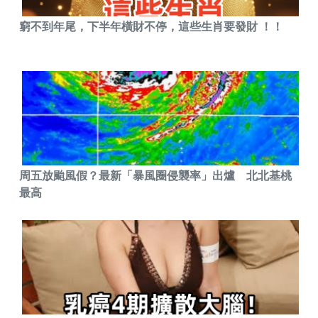
窮不到年尾，下半年橫財不停，這些生肖要發財 ！！
周五放颱風假？最新「暴風圈侵襲率」出爐 北北基桃
最高