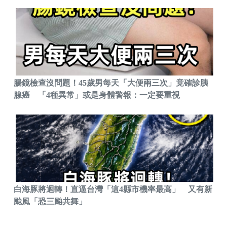
腸鏡檢查沒問題！45歲男每天「大便兩三次」竟確診胰
腺癌 「4種異常」或是身體警報：一定要重視
白海豚將迴轉！直逼台灣「這4縣市機率最高」 又有新
颱風「恐三颱共舞」