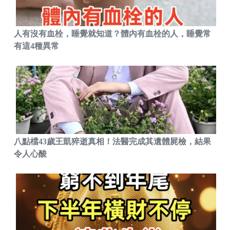
人有沒有血栓，睡覺就知道？體內有血栓的人，睡覺常
有這4種異常
八點檔43歲王凱猝逝真相！法醫完成其遺體屍檢，結果
令人心酸