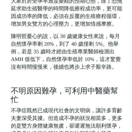
大家對於受孕率過度樂觀的預期心態，除了恐拖
延求助生殖醫學的時間降低療程成功率，更可能
因成功率的降低，必須在反覆的生殖療程循環，
增加男女雙方的心理壓力，更增加情感摩擦。
陳明哲憂心的說，以 30 歲健康女性來說，每月
自然懷孕率剩 20%，到了 40 歲僅剩 5%。他舉
例，若是 35 歲時才經由生殖專業醫師檢測出
AMH 值低下，自然懷孕率低於 10%，這才驚覺
沒有時間慢慢來，後續也將步上求子艱辛路。
不明原因難孕，可利用中醫藥幫
忙
不孕症既然已成現代社會的文明病，讓許多育齡
夫妻深受其擾。但造成不孕的狀況相當多，更多
的是雙方身體健康無虞，卻遲遲無法順利懷孕，