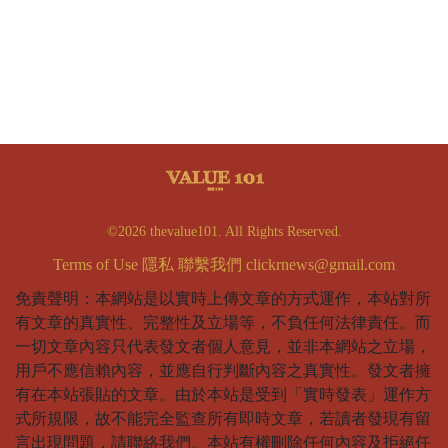
©2026 thevalue101. All Rights Reserved.
Terms of Use
隱私
聯繫我們
clickrnews@gmail.com
免責聲明：本網站是以實時上傳文章的方式運作，本站對所
有文章的真實性、完整性及立場等，不負任何法律責任。而
一切文章內容只代表發文者個人意見，並非本網站之立場，
用戶不應信賴內容，並應自行判斷內容之真實性。發文者擁
有在本站張貼的文章。由於本站是受到「實時發表」運作方
式所規限，故不能完全監查所有即時文章，若讀者發現有留
言出現問題，請聯絡我們。本站有權刪除任何內容及拒絕任