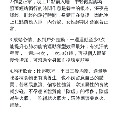
2.作息正常，晚上11點前入睡：中醫觀點認為，
照著經絡循行的時間作息是養生的根本。深夜是
膽經、肝經的運行時間，身體正在修復，因此晚
上11點前應入睡，內分泌、女性經期才會跟著正
常。
3.放鬆心情、多到戶外走動：一週運動至少3次
能提升心肺功能的運動類型效果最好；有流汗的
程度，一週3~4次，一次30分鐘，再視個人體能
慢慢增加，可幫助全身氣血循環更順暢。
4.均衡飲食：比起吃補，平日三餐均衡、適量地
吃各種食物更有助養生，也不妨留意自己的體
質，若容易腹瀉、偏寒性體質，寒涼屬性的食物
就少碰。不孕患者體質偏「陰虛」的很多，陰虛
易生火氣，一吃補就火氣大，這時應該要退火、
補陰。