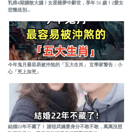
乳癌4期擴散大腦！女星睡夢中辭世，享年 51 歲！2愛女
悲慟送別...
今年鬼月最容易被沖煞的「五大生肖」 玄學家警告：小
心「兇上加兇」
結婚22年不藏了！ 謝祖武嬌妻身分不敢不敢，萬萬沒想