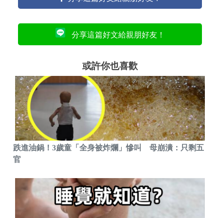
分享這篇好文給親朋好友！
或許你也喜歡
跌進油鍋！3歲童「全身被炸爛」慘叫 母崩潰：只剩五
官