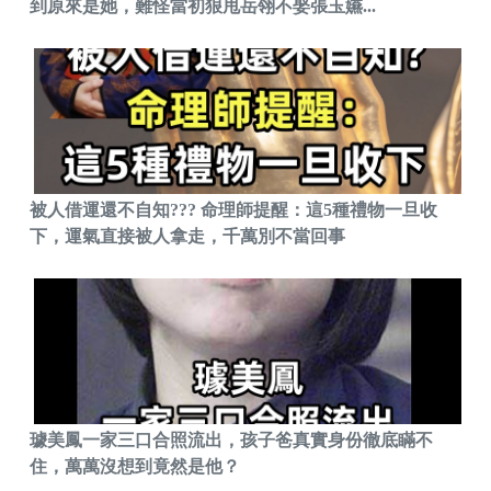
到原來是她，難怪當初狠甩岳翎不娶張玉嬿...
被人借運還不自知??? 命理師提醒：這5種禮物一旦收
下，運氣直接被人拿走，千萬別不當回事
璩美鳳一家三口合照流出，孩子爸真實身份徹底瞞不
住，萬萬沒想到竟然是他？