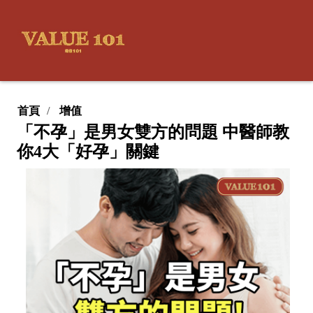
首頁
增值
「不孕」是男女雙方的問題 中醫師教
你4大「好孕」關鍵