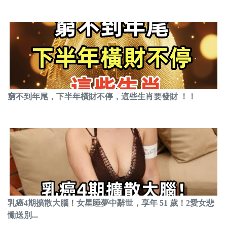
窮不到年尾，下半年橫財不停，這些生肖要發財 ！！
乳癌4期擴散大腦！女星睡夢中辭世，享年 51 歲！2愛女悲
慟送別...