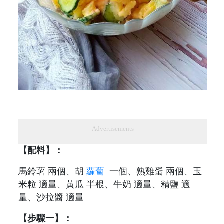
Advertisements
【配料】：
馬鈴薯 兩個、胡
蘿蔔
一個、熟雞蛋 兩個、玉
米粒 適量、黃瓜 半根、牛奶 適量、精鹽 適
量、沙拉醬 適量
【步驟一】：