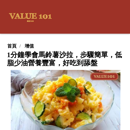
首頁
增值
1分鐘學會馬鈴薯沙拉，步驟簡單，低
脂少油營養豐富，好吃到舔盤