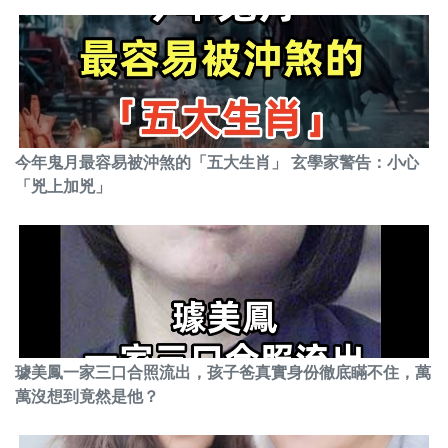
今年鬼月最容易被沖煞的「五大生肖」 玄學家警告：小心
「兇上加兇」
璩美鳳一家三口合照流出，孩子爸真實身份徹底瞞不住，萬
萬沒想到竟然是他？