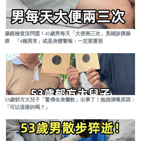
腸鏡檢查沒問題！45歲男每天「大便兩三次」竟確診胰腺
癌 「4種異常」或是身體警報：一定要重視
53歲郁方大兒子「驚傳全身癱軟」出事了！她崩潰曝原因：
「可以這樣的嗎？」