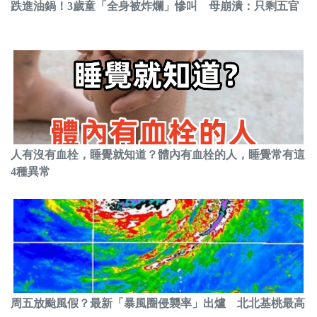
跌進油鍋！3歲童「全身被炸爛」慘叫 母崩潰：只剩五官
人有沒有血栓，睡覺就知道？體內有血栓的人，睡覺常有這
4種異常
周五放颱風假？最新「暴風圈侵襲率」出爐 北北基桃最高