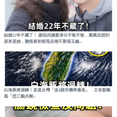
結婚22年不藏了！ 謝祖武嬌妻身分不敢不敢，萬萬沒想到
原來是她，難怪當初狠甩岳翎不娶張玉嬿...
白海豚將迴轉！直逼台灣「這4縣市機率最高」 又有新颱
風「恐三颱共舞」