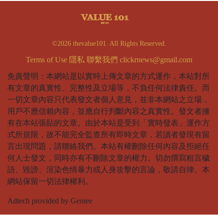
©2026 thevalue101. All Rights Reserved.
Terms of Use
隱私
聯繫我們
clickrnews@gmail.com
免責聲明：本網站是以實時上傳文章的方式運作，本站對所
有文章的真實性、完整性及立場等，不負任何法律責任。而
一切文章內容只代表發文者個人意見，並非本網站之立場，
用戶不應信賴內容，並應自行判斷內容之真實性。發文者擁
有在本站張貼的文章。由於本站是受到「實時發表」運作方
式所規限，故不能完全監查所有即時文章，若讀者發現有留
言出現問題，請聯絡我們。本站有權刪除任何內容及拒絕任
何人士發文，同時亦有不刪除文章的權力。切勿撰寫粗言穢
語、毀謗、渲染色情暴力或人身攻擊的言論，敬請自律。本
網站保留一切法律權利。
Adtech provided by Geniee