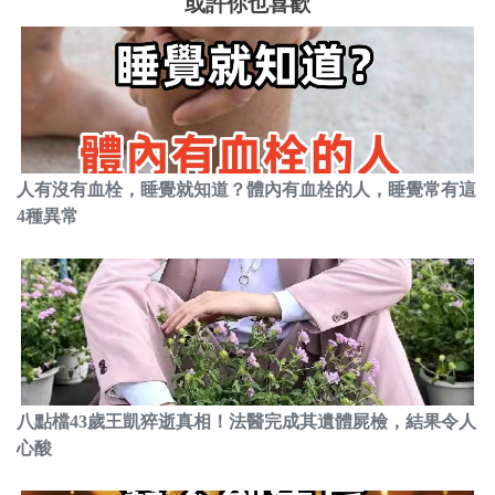
或許你也喜歡
人有沒有血栓，睡覺就知道？體內有血栓的人，睡覺常有這
4種異常
八點檔43歲王凱猝逝真相！法醫完成其遺體屍檢，結果令人
心酸