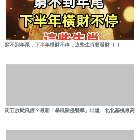
窮不到年尾，下半年橫財不停，這些生肖要發財 ！！
周五放颱風假？最新「暴風圈侵襲率」出爐 北北基桃最高