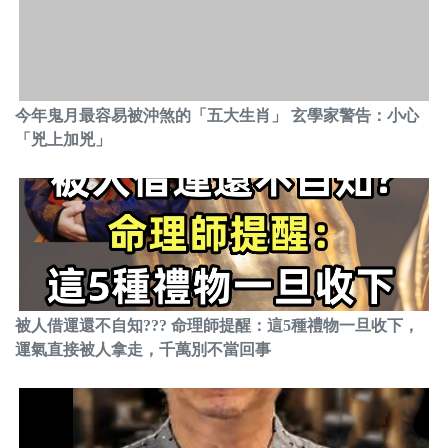
今年鬼月最容易被沖煞的「五大生肖」 玄學家警告：小心
「兇上加兇」
被人借運還不自知??? 命理師提醒：這5種禮物一旦收下，
運氣直接被人拿走，千萬別不當回事