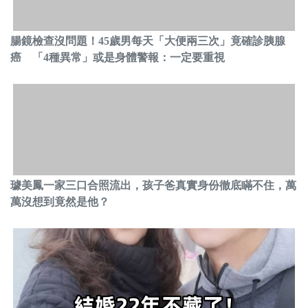
腸鏡檢查沒問題！45歲男每天「大便兩三次」竟確診胰腺
癌 「4種異常」或是身體警報：一定要重視
璩美鳳一家三口合照流出，孩子爸真實身份徹底瞞不住，萬
萬沒想到竟然是他？