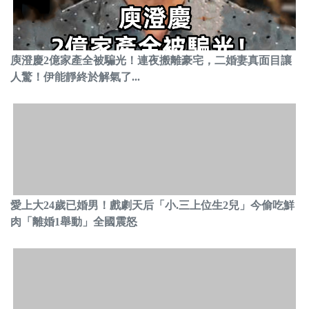
庾澄慶2億家產全被騙光！連夜搬離豪宅，二婚妻真面目讓
人驚！伊能靜終於解氣了...
愛上大24歲已婚男！戲劇天后「小.三上位生2兒」今偷吃鮮
肉「離婚1舉動」全國震怒