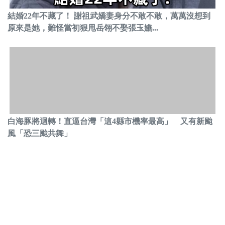
結婚22年不藏了！ 謝祖武嬌妻身分不敢不敢，萬萬沒想到
原來是她，難怪當初狠甩岳翎不娶張玉嬿...
白海豚將迴轉！直逼台灣「這4縣市機率最高」 又有新颱
風「恐三颱共舞」