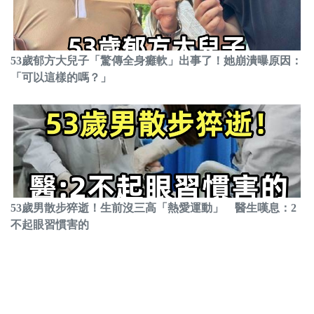
53歲郁方大兒子「驚傳全身癱軟」出事了！她崩潰曝原因：
「可以這樣的嗎？」
53歲男散步猝逝！生前沒三高「熱愛運動」 醫生嘆息：2
不起眼習慣害的