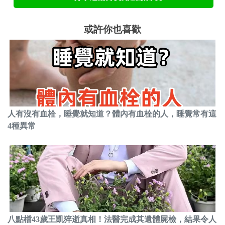
或許你也喜歡
人有沒有血栓，睡覺就知道？體內有血栓的人，睡覺常有這
4種異常
八點檔43歲王凱猝逝真相！法醫完成其遺體屍檢，結果令人