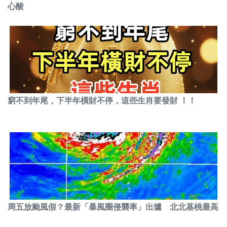
心酸
窮不到年尾，下半年橫財不停，這些生肖要發財 ！！
周五放颱風假？最新「暴風圈侵襲率」出爐 北北基桃最高