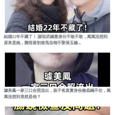
結婚22年不藏了！ 謝祖武嬌妻身分不敢不敢，萬萬沒想到
原來是她，難怪當初狠甩岳翎不娶張玉嬿...
璩美鳳一家三口合照流出，孩子爸真實身份徹底瞞不住，萬
萬沒想到竟然是他？