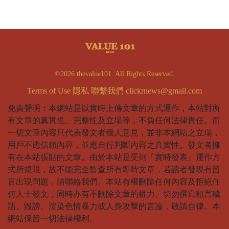
©2026 thevalue101. All Rights Reserved.
Terms of Use
隱私
聯繫我們
clickrnews@gmail.com
免責聲明：本網站是以實時上傳文章的方式運作，本站對所
有文章的真實性、完整性及立場等，不負任何法律責任。而
一切文章內容只代表發文者個人意見，並非本網站之立場，
用戶不應信賴內容，並應自行判斷內容之真實性。發文者擁
有在本站張貼的文章。由於本站是受到「實時發表」運作方
式所規限，故不能完全監查所有即時文章，若讀者發現有留
言出現問題，請聯絡我們。本站有權刪除任何內容及拒絕任
何人士發文，同時亦有不刪除文章的權力。切勿撰寫粗言穢
語、毀謗、渲染色情暴力或人身攻擊的言論，敬請自律。本
網站保留一切法律權利。