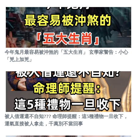
今年鬼月最容易被沖煞的「五大生肖」 玄學家警告：小心
「兇上加兇」
被人借運還不自知??? 命理師提醒：這5種禮物一旦收下，
運氣直接被人拿走，千萬別不當回事