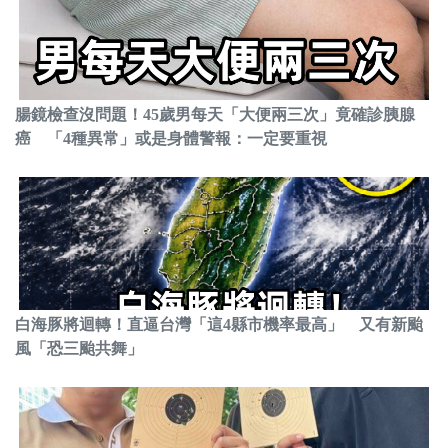
腸鏡檢查沒問題！45歲男每天「大便兩三次」竟確診胰腺
癌 「4種異常」或是身體警報：一定要重視
白海豚將迴轉！直逼台灣「這4縣市機率最高」 又有新颱
風「恐三颱共舞」