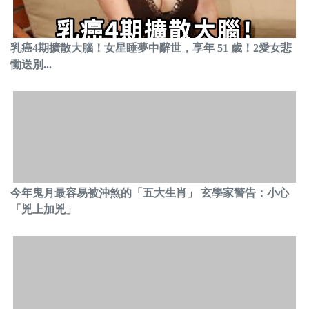
乳癌4期擴散大腦！女星睡夢中辭世，享年 51 歲！2愛女悲
慟送別...
今年鬼月最容易被沖煞的「五大生肖」 玄學家警告：小心
「兇上加兇」