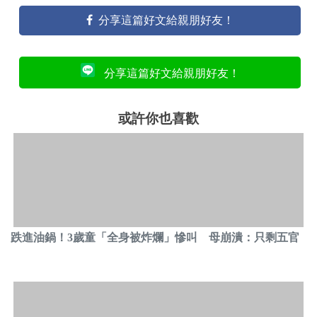
分享這篇好文給親朋好友！
分享這篇好文給親朋好友！
或許你也喜歡
跌進油鍋！3歲童「全身被炸爛」慘叫 母崩潰：只剩五官