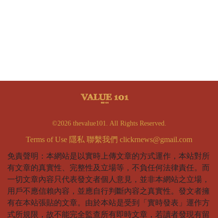
©2026 thevalue101. All Rights Reserved.
Terms of Use
隱私
聯繫我們
clickrnews@gmail.com
免責聲明：本網站是以實時上傳文章的方式運作，本站對所
有文章的真實性、完整性及立場等，不負任何法律責任。而
一切文章內容只代表發文者個人意見，並非本網站之立場，
用戶不應信賴內容，並應自行判斷內容之真實性。發文者擁
有在本站張貼的文章。由於本站是受到「實時發表」運作方
式所規限，故不能完全監查所有即時文章，若讀者發現有留