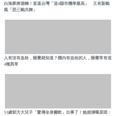
白海豚將迴轉！直逼台灣「這4縣市機率最高」 又有新颱
風「恐三颱共舞」
人有沒有血栓，睡覺就知道？體內有血栓的人，睡覺常有這
4種異常
53歲郁方大兒子「驚傳全身癱軟」出事了！她崩潰曝原因：