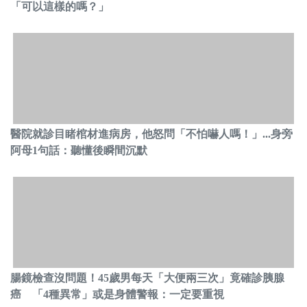
「可以這樣的嗎？」
醫院就診目睹棺材進病房，他怒問「不怕嚇人嗎！」...身旁
阿母1句話：聽懂後瞬間沉默
腸鏡檢查沒問題！45歲男每天「大便兩三次」竟確診胰腺
癌 「4種異常」或是身體警報：一定要重視