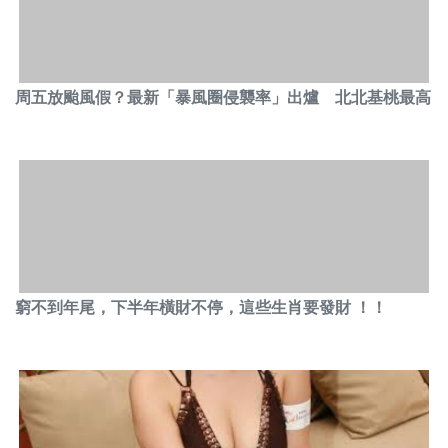
周五放颱風假？最新「暴風圈侵襲率」出爐 北北基桃最高
窮不到年尾，下半年橫財不停，這些生肖要發財 ！！