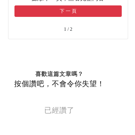
下 一 頁
1 / 2
喜歡這篇文章嗎？
按個讚吧，不會令你失望！
已經讚了