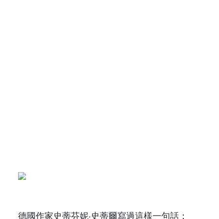
德國作家史蒂芬妮‧史蒂爾寫過這樣一句話：