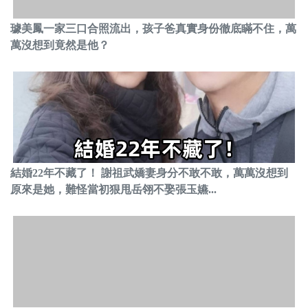
璩美鳳一家三口合照流出，孩子爸真實身份徹底瞞不住，萬
萬沒想到竟然是他？
結婚22年不藏了！ 謝祖武嬌妻身分不敢不敢，萬萬沒想到
原來是她，難怪當初狠甩岳翎不娶張玉嬿...