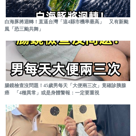
白海豚將迴轉！直逼台灣「這4縣市機率最高」 又有新颱
風「恐三颱共舞」
腸鏡檢查沒問題！45歲男每天「大便兩三次」竟確診胰腺
癌 「4種異常」或是身體警報：一定要重視