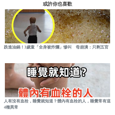
或許你也喜歡
跌進油鍋！3歲童「全身被炸爛」慘叫 母崩潰：只剩五官
人有沒有血栓，睡覺就知道？體內有血栓的人，睡覺常有這
4種異常