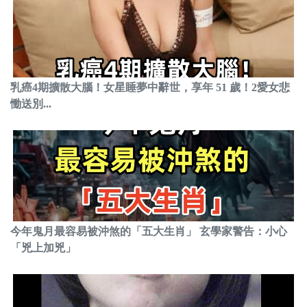
乳癌4期擴散大腦！女星睡夢中辭世，享年 51 歲！2愛女悲
慟送別...
今年鬼月最容易被沖煞的「五大生肖」 玄學家警告：小心
「兇上加兇」