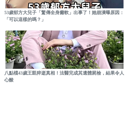
53歲郁方大兒子「驚傳全身癱軟」出事了！她崩潰曝原因：
「可以這樣的嗎？」
八點檔43歲王凱猝逝真相！法醫完成其遺體屍檢，結果令人
心酸