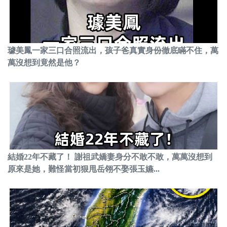
璩美鳳一家三口合照流出，孩子爸真實身份徹底瞞不住，萬
萬沒想到竟然是他？
結婚22年不藏了！ 謝祖武嬌妻身分不敢不敢，萬萬沒想到
原來是她，難怪當初狠甩岳翎不娶張玉嬿...