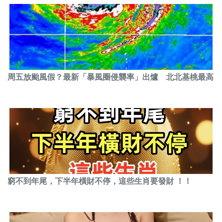
周五放颱風假？最新「暴風圈侵襲率」出爐 北北基桃最高
窮不到年尾，下半年橫財不停，這些生肖要發財 ！！