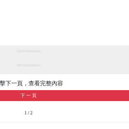
Advertisements
Advertisements
擊下一頁，查看完整內容
下 一 頁
1 / 2