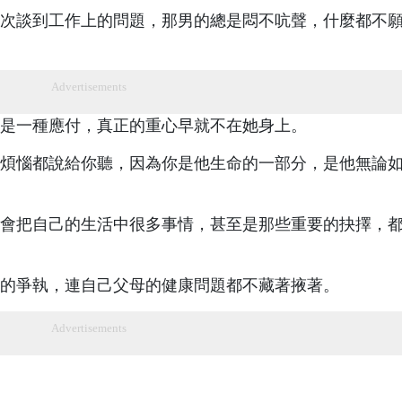
次談到工作上的問題，那男的總是悶不吭聲，什麼都不
Advertisements
是一種應付，真正的重心早就不在她身上。
煩惱都說給你聽，因為你是他生命的一部分，是他無論
會把自己的生活中很多事情，甚至是那些重要的抉擇，
的爭執，連自己父母的健康問題都不藏著掖著。
Advertisements