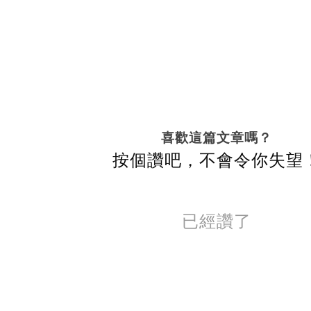
喜歡這篇文章嗎？
按個讚吧，不會令你失望
已經讚了