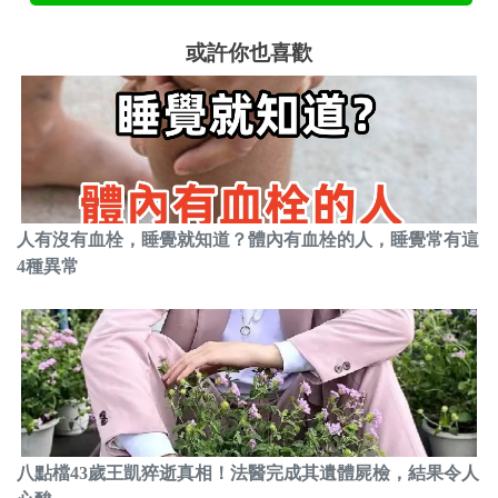
或許你也喜歡
人有沒有血栓，睡覺就知道？體內有血栓的人，睡覺常有這
4種異常
八點檔43歲王凱猝逝真相！法醫完成其遺體屍檢，結果令人