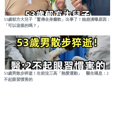
53歲郁方大兒子「驚傳全身癱軟」出事了！她崩潰曝原因：
「可以這樣的嗎？」
53歲男散步猝逝！生前沒三高「熱愛運動」 醫生嘆息：2
不起眼習慣害的