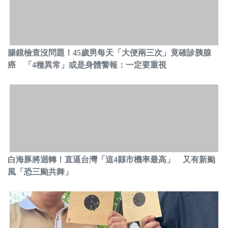
腸鏡檢查沒問題！45歲男每天「大便兩三次」竟確診胰腺
癌 「4種異常」或是身體警報：一定要重視
白海豚將迴轉！直逼台灣「這4縣市機率最高」 又有新颱
風「恐三颱共舞」