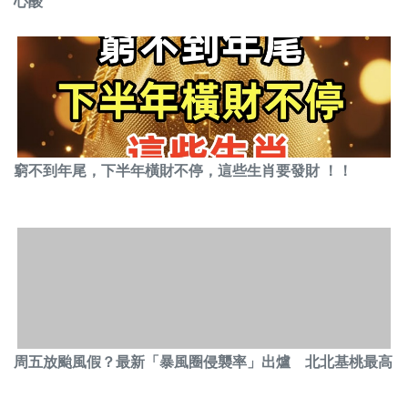
心酸
窮不到年尾，下半年橫財不停，這些生肖要發財 ！！
周五放颱風假？最新「暴風圈侵襲率」出爐 北北基桃最高