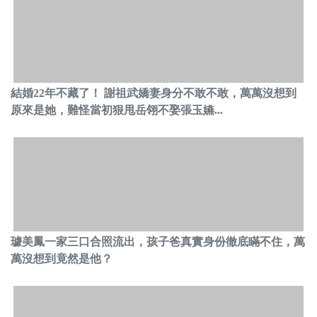
結婚22年不藏了！ 謝祖武嬌妻身分不敢不敢，萬萬沒想到
原來是她，難怪當初狠甩岳翎不娶張玉嬿...
璩美鳳一家三口合照流出，孩子爸真實身份徹底瞞不住，萬
萬沒想到竟然是他？