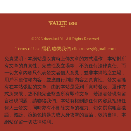
©2026 thevalue101. All Rights Reserved.
Terms of Use
隱私
聯繫我們
clickrnews@gmail.com
免責聲明：本網站是以實時上傳文章的方式運作，本站對所
有文章的真實性、完整性及立場等，不負任何法律責任。而
一切文章內容只代表發文者個人意見，並非本網站之立場，
用戶不應信賴內容，並應自行判斷內容之真實性。發文者擁
有在本站張貼的文章。由於本站是受到「實時發表」運作方
式所規限，故不能完全監查所有即時文章，若讀者發現有留
言出現問題，請聯絡我們。本站有權刪除任何內容及拒絕任
何人士發文，同時亦有不刪除文章的權力。切勿撰寫粗言穢
語、毀謗、渲染色情暴力或人身攻擊的言論，敬請自律。本
網站保留一切法律權利。