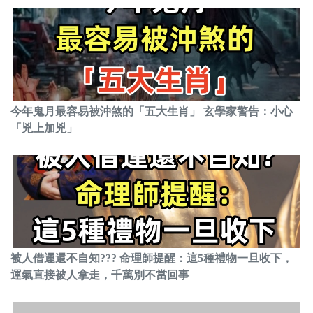
今年鬼月最容易被沖煞的「五大生肖」 玄學家警告：小心
「兇上加兇」
被人借運還不自知??? 命理師提醒：這5種禮物一旦收下，
運氣直接被人拿走，千萬別不當回事