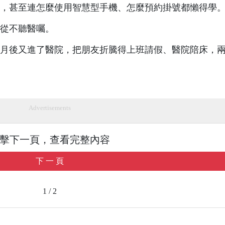
，甚至連怎麼使用智慧型手機、怎麼預約掛號都懶得學
從不聽醫囑。
月後又進了醫院，把朋友折騰得上班請假、醫院陪床，
Advertisements
擊下一頁，查看完整內容
下 一 頁
1 / 2