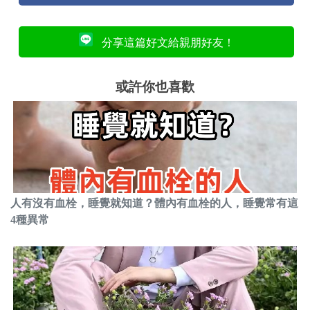
分享這篇好文給親朋好友！
或許你也喜歡
人有沒有血栓，睡覺就知道？體內有血栓的人，睡覺常有這
4種異常