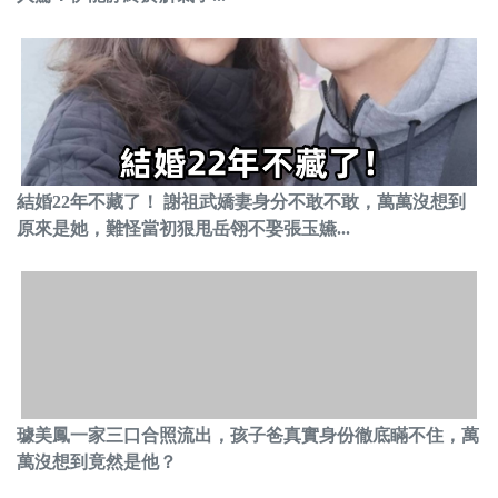
結婚22年不藏了！ 謝祖武嬌妻身分不敢不敢，萬萬沒想到
原來是她，難怪當初狠甩岳翎不娶張玉嬿...
璩美鳳一家三口合照流出，孩子爸真實身份徹底瞞不住，萬
萬沒想到竟然是他？