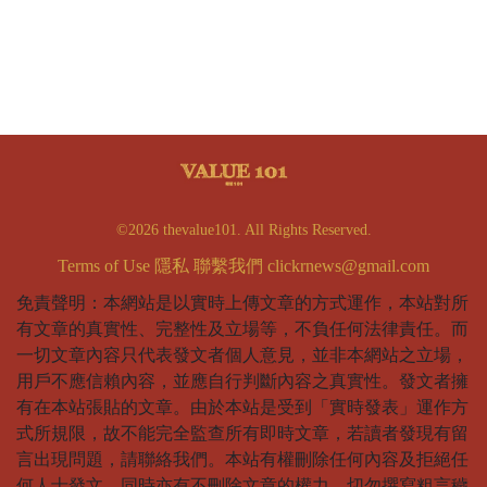
©2026 thevalue101. All Rights Reserved.
Terms of Use
隱私
聯繫我們
clickrnews@gmail.com
免責聲明：本網站是以實時上傳文章的方式運作，本站對所
有文章的真實性、完整性及立場等，不負任何法律責任。而
一切文章內容只代表發文者個人意見，並非本網站之立場，
用戶不應信賴內容，並應自行判斷內容之真實性。發文者擁
有在本站張貼的文章。由於本站是受到「實時發表」運作方
式所規限，故不能完全監查所有即時文章，若讀者發現有留
言出現問題，請聯絡我們。本站有權刪除任何內容及拒絕任
何人士發文，同時亦有不刪除文章的權力。切勿撰寫粗言穢