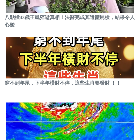
八點檔43歲王凱猝逝真相！法醫完成其遺體屍檢，結果令人
心酸
窮不到年尾，下半年橫財不停，這些生肖要發財 ！！