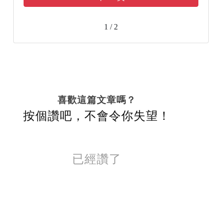
1 / 2
喜歡這篇文章嗎？
按個讚吧，不會令你失望！
已經讚了