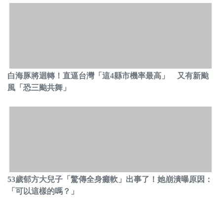
白海豚將迴轉！直逼台灣「這4縣市機率最高」 又有新颱
風「恐三颱共舞」
53歲郁方大兒子「驚傳全身癱軟」出事了！她崩潰曝原因：
「可以這樣的嗎？」