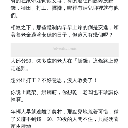
有的在家帶娃伺候父母，有的還在四處奔波賺
錢，種田、打工、擺攤，哪裡有活兒哪裡就有他
們。
相較之下，那些體制內早早上岸的倒是安逸，領
著養老金過著安穩的日子，但這又有幾個呢？
Advertisements
大部分50、60多歲的老人在「賺錢」這條路上越
走越難。
想外出打工？不好意思，沒人敢要了！
你說上鷹架、綁鋼筋，你想乾，老闆也不敢讓你
幹啊。
年輕人早就逃離了農村，那點兒地荒著可惜，種
了又賺不到錢，60、70後的人閒不住，只能硬著
頭皮種地。