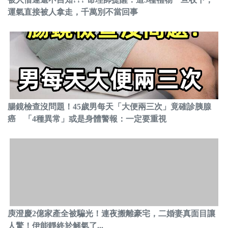
運氣直接被人拿走，千萬別不當回事
腸鏡檢查沒問題！45歲男每天「大便兩三次」竟確診胰腺
癌 「4種異常」或是身體警報：一定要重視
庾澄慶2億家產全被騙光！連夜搬離豪宅，二婚妻真面目讓
人驚！伊能靜終於解氣了...