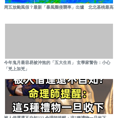
周五放颱風假？最新「暴風圈侵襲率」出爐 北北基桃最高
今年鬼月最容易被沖煞的「五大生肖」 玄學家警告：小心
「兇上加兇」
被人借運還不自知??? 命理師提醒：這5種禮物一旦收下，