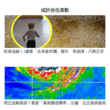
或許你也喜歡
跌進油鍋！3歲童「全身被炸爛」慘叫 母崩潰：只剩五官
周五放颱風假？最新「暴風圈侵襲率」出爐 北北基桃最高