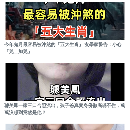
今年鬼月最容易被沖煞的「五大生肖」 玄學家警告：小心
「兇上加兇」
璩美鳳一家三口合照流出，孩子爸真實身份徹底瞞不住，萬
萬沒想到竟然是他？