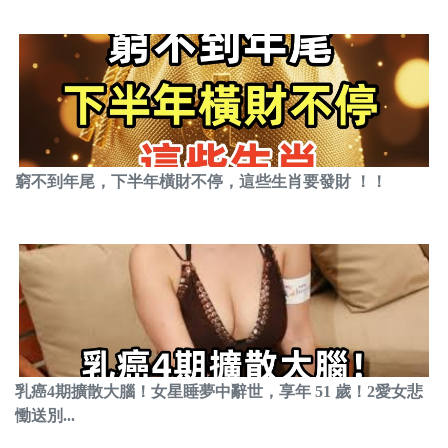
窮不到年尾，下半年橫財不停，這些生肖要發財 ！！
乳癌4期擴散大腦！女星睡夢中辭世，享年 51 歲！2愛女悲
慟送別...