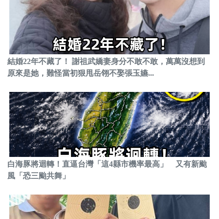
結婚22年不藏了！ 謝祖武嬌妻身分不敢不敢，萬萬沒想到
原來是她，難怪當初狠甩岳翎不娶張玉嬿...
白海豚將迴轉！直逼台灣「這4縣市機率最高」 又有新颱
風「恐三颱共舞」