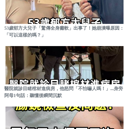
53歲郁方大兒子「驚傳全身癱軟」出事了！她崩潰曝原因：
「可以這樣的嗎？」
醫院就診目睹棺材進病房，他怒問「不怕嚇人嗎！」...身旁
阿母1句話：聽懂後瞬間沉默