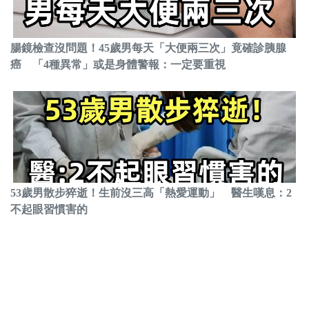
腸鏡檢查沒問題！45歲男每天「大便兩三次」竟確診胰腺
癌 「4種異常」或是身體警報：一定要重視
53歲男散步猝逝！生前沒三高「熱愛運動」 醫生嘆息：2
不起眼習慣害的