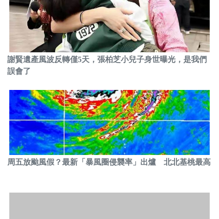
謝賢遺產風波反轉僅5天，張柏芝小兒子身世曝光，是我們
誤會了
周五放颱風假？最新「暴風圈侵襲率」出爐 北北基桃最高