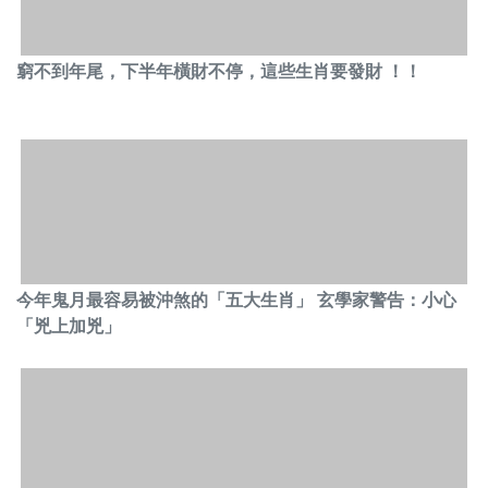
窮不到年尾，下半年橫財不停，這些生肖要發財 ！！
今年鬼月最容易被沖煞的「五大生肖」 玄學家警告：小心
「兇上加兇」