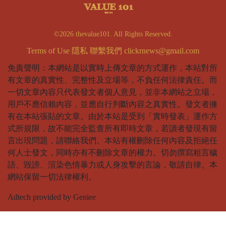
©2026 thevalue101. All Rights Reserved.
Terms of Use
隱私
聯繫我們
clickrnews@gmail.com
免責聲明：本網站是以實時上傳文章的方式運作，本站對所
有文章的真實性、完整性及立場等，不負任何法律責任。而
一切文章內容只代表發文者個人意見，並非本網站之立場，
用戶不應信賴內容，並應自行判斷內容之真實性。發文者擁
有在本站張貼的文章。由於本站是受到「實時發表」運作方
式所規限，故不能完全監查所有即時文章，若讀者發現有留
言出現問題，請聯絡我們。本站有權刪除任何內容及拒絕任
何人士發文，同時亦有不刪除文章的權力。切勿撰寫粗言穢
語、毀謗、渲染色情暴力或人身攻擊的言論，敬請自律。本
網站保留一切法律權利。
Adtech provided by Geniee