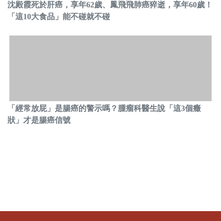
沈殿霞死於肝癌，享年62歲、鳳飛飛肺癌猝逝，享年60歲！
「這10大食品」能不碰就不碰
「經常放屁」是腸癌的警示嗎？腫瘤科醫生說「這3個癥
狀」才是腸癌信號