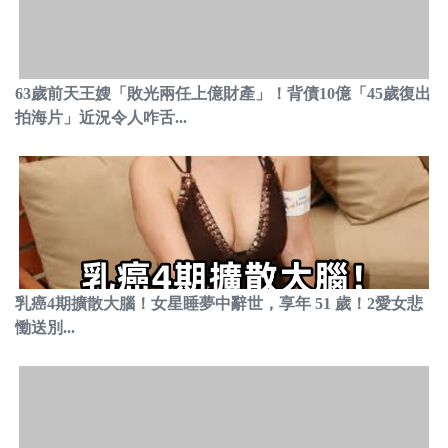
63歲前天王嫂「敗光兩任上億財產」！背債10億「45歲復出
拍海片」近況令人咋舌...
乳癌4期擴散大腦！女星睡夢中辭世，享年 51 歲！2愛女悲
慟送別...