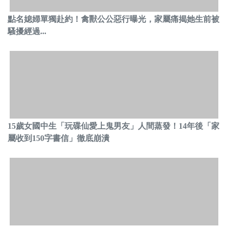
點名媳婦單獨赴約！禽獸公公惡行曝光，家屬痛揭她生前被
騷擾經過...
15歲女國中生「玩碟仙愛上鬼男友」人間蒸發！14年後「家
屬收到150字書信」徹底崩潰