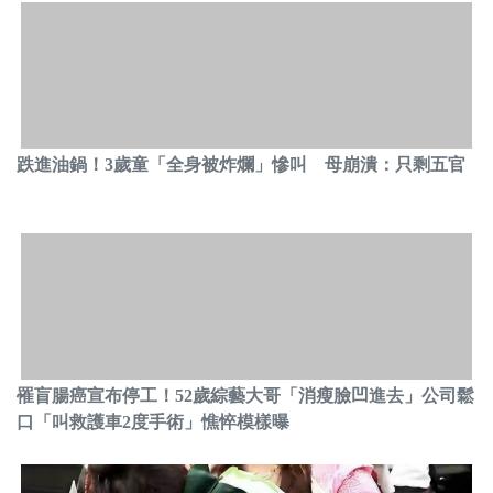
跌進油鍋！3歲童「全身被炸爛」慘叫 母崩潰：只剩五官
罹盲腸癌宣布停工！52歲綜藝大哥「消瘦臉凹進去」公司鬆
口「叫救護車2度手術」憔悴模樣曝