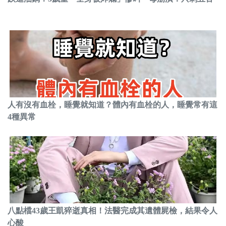
人有沒有血栓，睡覺就知道？體內有血栓的人，睡覺常有這
4種異常
八點檔43歲王凱猝逝真相！法醫完成其遺體屍檢，結果令人
心酸