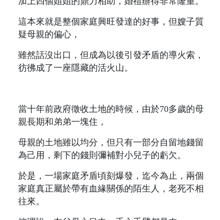
加上四個姐姐的鼎力相助，婚禮辦得非常隆重。
這本來就是整個家庭興旺發達的好事，但嫂子質
疑母親的偏心，
雖然話沒出口，但成為以後引發矛盾的導火索，
彷彿成了一座隱藏的活火山。
當十年前政府徵收土地的時候，由於70多歲的母
親長期和弟弟一塊住，
母親的土地雖以均分，但只有一部分自留地錢留
為己用，剩下的錢則彌補對小兒子的虧欠。
於是，一場家庭矛盾頃刻爆發，迄今為止，兩個
家庭真正屬於帶有血緣關係的陌生人，老死不相
往來。