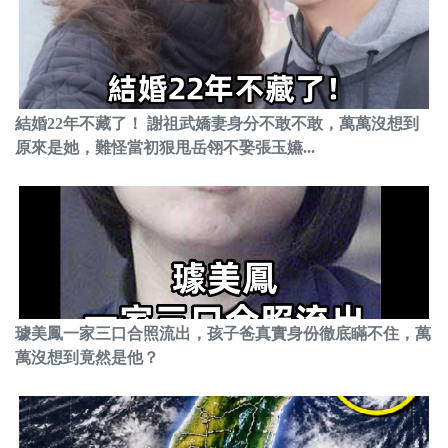
結婚22年不藏了！ 謝祖武嬌妻身分不敢不敢，萬萬沒想到
原來是她，難怪當初狠甩岳翎不娶張玉嬿...
璩美鳳一家三口合照流出，孩子爸真實身份徹底瞞不住，萬
萬沒想到竟然是他？