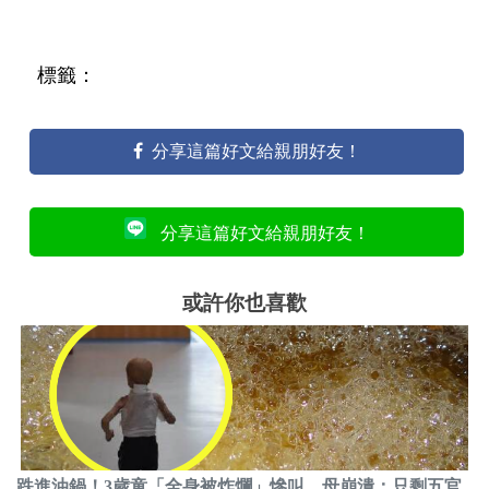
標籤：
分享這篇好文給親朋好友！
分享這篇好文給親朋好友！
或許你也喜歡
跌進油鍋！3歲童「全身被炸爛」慘叫 母崩潰：只剩五官