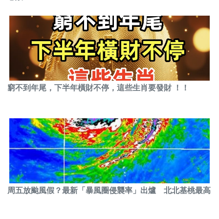
窮不到年尾，下半年橫財不停，這些生肖要發財 ！！
周五放颱風假？最新「暴風圈侵襲率」出爐 北北基桃最高