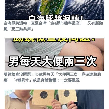
白海豚將迴轉！直逼台灣「這4縣市機率最高」 又有新颱
風「恐三颱共舞」
腸鏡檢查沒問題！45歲男每天「大便兩三次」竟確診胰腺
癌 「4種異常」或是身體警報：一定要重視