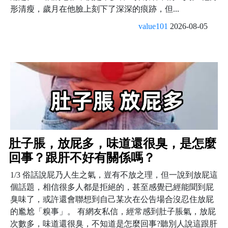
形清瘦，歲月在他臉上刻下了深深的痕跡，但...
value101
2026-08-05
肚子脹，放屁多，味道還很臭，是怎麼
回事？跟肝不好有關係嗎？
1/3 俗話說屁乃人生之氣，豈有不放之理，但一說到放屁這
個話題，相信很多人都是拒絕的，甚至感覺已經能聞到屁
臭味了，或許還會聯想到自己某次在公告場合沒忍住放屁
的尷尬「糗事」。 有網友私信，經常感到肚子脹氣，放屁
次數多，味道還很臭，不知道是怎麼回事?聽別人說這跟肝