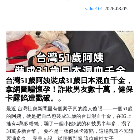
value101
2026-08-05
台灣51歲阿姨裝成31歲日本混血千金，
拿網圖騙懷孕！詐欺男友數十萬，健保
卡露餡遭戳破。。
最近 台灣社會新聞里有個案子真的讓人傻眼——一個51歲
的阿姨，硬是把自己包裝成31歲的台日混血千金，在IG上
擁有4萬多粉絲，騙了一個小她6歲的科技男半年多，撈了
34萬多新台幣 。 要不是一張健保卡露餡，這場戲還不知道
要演多久。 完美人設，從頭假到腳 這位盧姓女子...