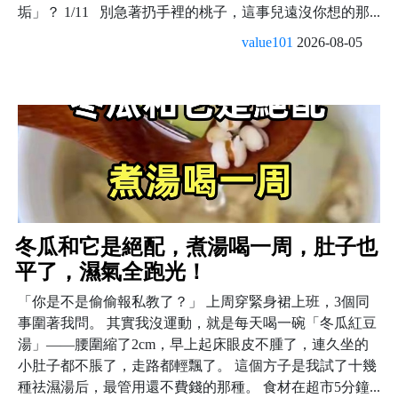
垢」？ 1/11 別急著扔手裡的桃子，這事兒遠沒你想的那...
value101
2026-08-05
冬瓜和它是絕配，煮湯喝一周，肚子也
平了，濕氣全跑光！
「你是不是偷偷報私教了？」 上周穿緊身裙上班，3個同
事圍著我問。 其實我沒運動，就是每天喝一碗「冬瓜紅豆
湯」——腰圍縮了2cm，早上起床眼皮不腫了，連久坐的
小肚子都不脹了，走路都輕飄了。 這個方子是我試了十幾
種祛濕湯后，最管用還不費錢的那種。 食材在超市5分鐘...