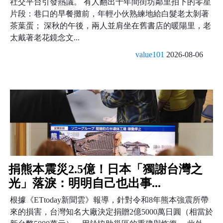
社交平台引發熱議。 有人翻出十年間街坊鄰里拍下的零星
片段：巷口的早餐攤前，年輕小伙熟練地給白髮老太剝著
茶葉蛋； 深秋的午後，兩人並肩坐在舊書店的暖陽里，老
太戴著老花鏡念文...
value101
2026-08-06
捐熊本震災2.5億！日本「獨謝台灣之
光」落淚：明明自己也出事...
根據《ETtoday新聞雲》報導，針對令和8年熊本強震所帶
來的損害，台灣知名大廠決定捐贈2億5000萬日圓（相當於