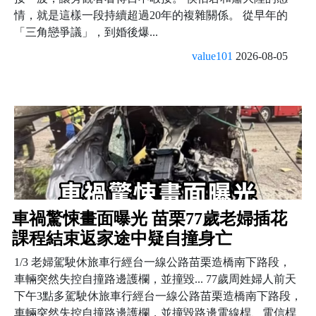
情，就是這樣一段持續超過20年的複雜關係。 從早年的
「三角戀爭議」，到婚後爆...
value101
2026-08-05
車禍驚悚畫面曝光 苗栗77歲老婦插花
課程結束返家途中疑自撞身亡
1/3 老婦駕駛休旅車行經台一線公路苗栗造橋南下路段，
車輛突然失控自撞路邊護欄，並撞毀... 77歲周姓婦人前天
下午3點多駕駛休旅車行經台一線公路苗栗造橋南下路段，
車輛突然失控自撞路邊護欄，並撞毀路邊電線桿、電信桿