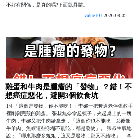
不好有關係，是真的嗎?下面就具體...
value101
2026-08-05
雞蛋和牛肉是腫瘤的「發物」？錯！不
想癌症惡化，避開3個飲食坑
1/4 「這個是發物，你不能吃！」李嬸一把奪過老伴張叔手
裡剛剝完殼的雞蛋。 張叔無奈拿起筷子，夾起桌上的一塊
牛肉，李嬸又把牛肉給拿走，「這個你也不能吃，以後像
牛羊肉、魚蝦這些你都不能吃，都是發物」。 張叔生氣地
說：「哪來那麼多規矩，這又是發物，那又不給吃」。 李