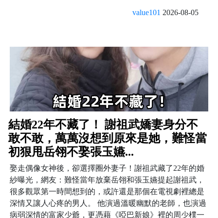
value101
2026-08-05
結婚22年不藏了！ 謝祖武嬌妻身分不
敢不敢，萬萬沒想到原來是她，難怪當
初狠甩岳翎不娶張玉嬿...
娶走偶像女神後，卻選擇圈外妻子！謝祖武藏了22年的婚
紗曝光，網友：難怪當年放棄岳翎和張玉嬿提起謝祖武，
很多觀眾第一時間想到的，或許還是那個在電視劇裡總是
深情又讓人心疼的男人。 他演過溫暖幽默的老師，也演過
病弱深情的富家少爺，更憑藉《啞巴新娘》裡的周少樸一