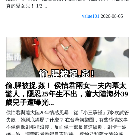
真的愛女兒！ 1/2 ...
value101
2026-08-05
偷.腥被捉.姦！ 侯怡君兩女一夫內幕太
驚人，隱忍25年生不出，蕭大陸海外39
歲兒子遭曝光...
侯怡君與蕭大陸20年情感風暴：從「小三爭議」到8次試管
失敗，她到底經歷了什麼？ 在台灣娛樂圈，有些感情故事
不像偶像劇那樣浪漫，反而像一部長篇連續劇，劇情一波
接一波，讓旁觀者看得目不暇接。 侯怡君和蕭大陸的感