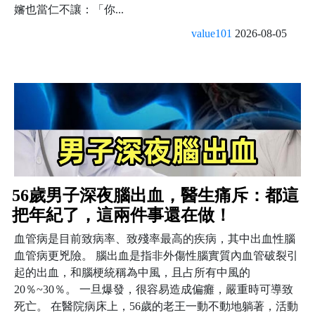
嬸也當仁不讓：「你...
value101
2026-08-05
56歲男子深夜腦出血，醫生痛斥：都這
把年紀了，這兩件事還在做！
血管病是目前致病率、致殘率最高的疾病，其中出血性腦
血管病更兇險。 腦出血是指非外傷性腦實質內血管破裂引
起的出血，和腦梗統稱為中風，且占所有中風的
20％~30％。 一旦爆發，很容易造成偏癱，嚴重時可導致
死亡。 在醫院病床上，56歲的老王一動不動地躺著，活動