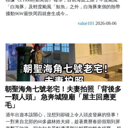
「白海豚」及輕度颱風「鯨魚」之外，白海豚東側的熱帶
擾動96W最快周四就會生成今...
value101
2026-08-06
朝聖海角七號老宅！夫妻拍照「背後多
一顆人頭」 急奔城隍廟「屋主回應更
毛」
過年出遊本該開心，沒想到卻碰上令人頭皮發麻的怪事！
一對來自北部的60多歲林姓夫婦，趁著農曆春節假期到屏