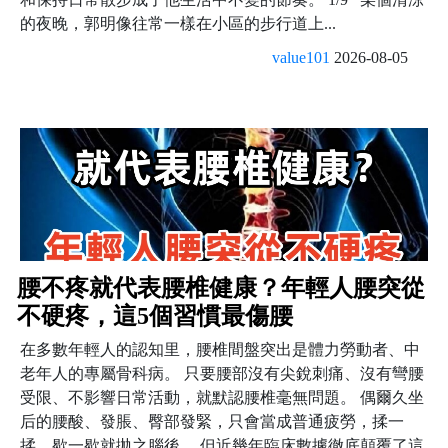
的夜晚，郭明像往常一樣在小區的步行道上...
value101
2026-08-05
腰不疼就代表腰椎健康？年輕人腰突從
不硬疼，這5個習慣最傷腰
在多數年輕人的認知里，腰椎間盤突出是體力勞動者、中
老年人的專屬骨科病。 只要腰部沒有尖銳刺痛、沒有彎腰
受限、不影響日常活動，就默認腰椎毫無問題。 偶爾久坐
后的腰酸、發脹、臀部發緊，只會當成普通疲勞，揉一
揉、歇一歇就拋之腦後。 但近幾年臨床數據徹底顛覆了這