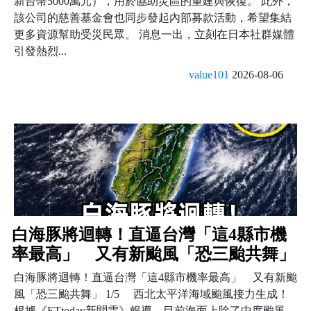
新台幣5000萬元），用於協助災區的重建與恢復。 此外，
該公司的慈善基金會也同步發起內部募款活動，希望集結
更多資源幫助受災民眾。 消息一出，立刻在日本社群媒體
引發熱烈...
value101
2026-08-06
白海豚將迴轉！直逼台灣「這4縣市機
率最高」 又有新颱風「恐三颱共舞」
白海豚將迴轉！直逼台灣「這4縣市機率最高」 又有新颱
風「恐三颱共舞」 1/5 西北太平洋海域颱風接力生成！
根據《ETtoday新聞雲》報導，目前海面上除了中度颱風