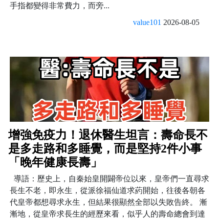
手指都變得非常費力，而旁...
value101
2026-08-05
增強免疫力！退休醫生坦言：壽命長不
是多走路和多睡覺，而是堅持2件小事
「晚年健康長壽」
導語：歷史上，自秦始皇開闢帝位以來，皇帝們一直尋求
長生不老，即永生，從派徐福仙道求葯開始，往後各朝各
代皇帝都想尋求永生，但結果很顯然全部以失敗告終。 漸
漸地，從皇帝求長生的經歷來看，似乎人的壽命總會到達