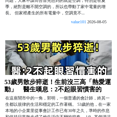
問題，大家不謀而合首先想到的就是空調；特別是在夏
季，絕對是離不開空調的，所以也帶動了家中電量的增
長。 但家裡產生的所有電量中，空調竟不...
value101
2026-08-05
53歲男散步猝逝！生前沒三高「熱愛運
動」 醫生嘆息：2不起眼習慣害的
在這座鬧市中的一角，郭明，一個普通的會計師，終其一
生都以規律的生活和穩定的工作著稱。 53歲的他，在一家
本地的小企業里從事會計工作已有30年之久，準時的作息
和保持日常散步成了他生活中不變的節奏。 1/9 某個清涼