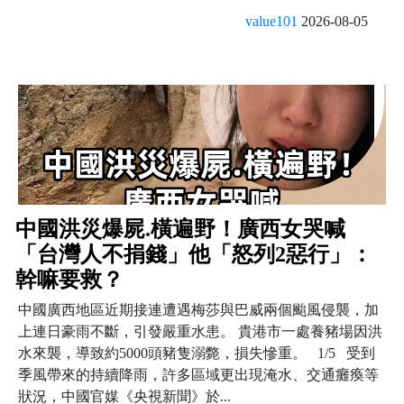
value101
2026-08-05
中國洪災爆屍.橫遍野！廣西女哭喊
「台灣人不捐錢」他「怒列2惡行」：
幹嘛要救？
中國廣西地區近期接連遭遇梅莎與巴威兩個颱風侵襲，加
上連日豪雨不斷，引發嚴重水患。 貴港市一處養豬場因洪
水來襲，導致約5000頭豬隻溺斃，損失慘重。 1/5 受到
季風帶來的持續降雨，許多區域更出現淹水、交通癱瘓等
狀況，中國官媒《央視新聞》於...