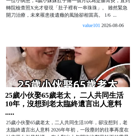
一位小病患，4歲小妹妹肚子痛一個月以為是腸胃炎，直到
轉院檢查照X光才發現「肚子裡有一串珠珠」。 雖然緊急
開刀治療，未來罹患後遺癥的風險卻相當高。 1/6 ...
value101
2026-08-06
25歲小伙娶65歲老太， 二人共同生活
10年，沒想到老太臨終遺言出人意料
.....
25歲小伙娶65歲老太，二人共同生活10年，卻沒想到，老
太臨終遺言出人意料 2026年年初，一段塵封的往事再度在