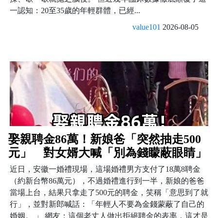
一認知：20至35歲的年輕群體，已經...
value101
2026-08-05
娶親聘金86萬！新娘爸「突然抽走500
元」 對女婿大喊「別為錢矇蔽眼睛」
近日，安徽一婚禮現場，這場婚禮男方支付了18萬8聘金
（約新台幣86萬元），不過婚禮進行到一半，新娘的爸爸
當場上台，結果只拿走了500元的聘金，笑稱「意思到了就
行」，並對新郎喊話：「年輕人不要為金錢蒙蔽了自己的
婚姻。 」 網友：這個老丈人做出拒絕聘金的表率，這才是