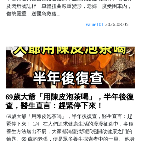
及閃燈號誌桿，車體扭曲嚴重變形，老婦一度受困車內，
傷勢嚴重，送醫急救後...
value101
2026-08-05
69歲大爺「用陳皮泡茶喝」，半年後復
查，醫生直言：趕緊停下來！
69歲大爺「用陳皮泡茶喝」，半年後復查，醫生直言：趕
緊停下來！ 1/4 在人們追求健康生活的漫漫征途中，各種
養生方法層出不窮，大家都渴望找到那把開啟健康之門的
鑰匙。69 歲的老張，便是眾多養生探索者中的一員。 他身