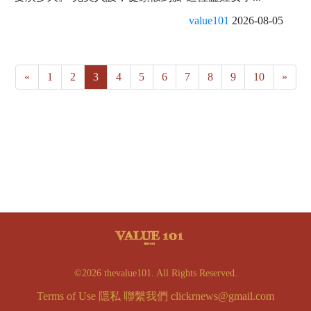
value101
2026-08-05
«
1
2
3
4
5
6
7
8
9
10
»
©2026 thevalue101. All Rights Reserved.
Terms of Use
隱私
聯繫我們
clickrnews@gmail.com