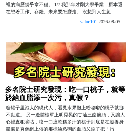
裡的病歷幾乎拿不穩。 1/7 我那年才剛大學畢業，原本還
在想著工作、存錢、未來要怎麼走。 沒想到人生忽...
value101
2026-08-05
多名院士研究發現：吃一口桃子，就等
於給血脂添一次污，真假？
糖罐子里泡大的現代人，看見水果攤上粉嘟嘟的桃子就挪
不動道。 另一邊體檢單上明晃晃的甘油三酯箭頭，又讓人
心裡直犯嘀咕，咬一口這軟糯多汁的桃子到底是在滋養身
體還是真像網上傳的那樣給粘稠的血脂又添了把「污