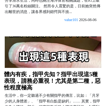
分享潛水生活，同時也關注海洋保育相關議題，在IG上吸
引了36萬名粉絲關注。 然而令人震驚的是，日前她突然傳
出離世的消息，讓各界感到錯愕與不捨...
value101
2026-08-06
體內有疾，指甲先知？指甲出現這5種
表現，請務必重視！尤其是第二種，惡
性程度極高
生活中，你一定聽過不少有關指甲的傳言，比如：「月牙
少的人身體差」、「指甲有白點是缺鈣」…… 其實，指甲