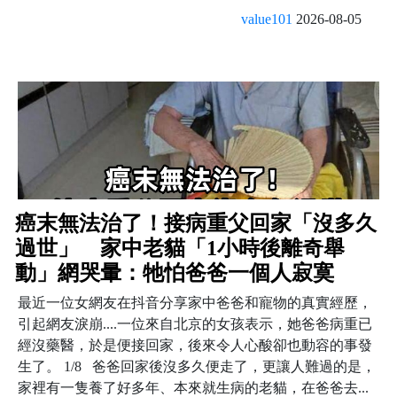
value101
2026-08-05
癌末無法治了！接病重父回家「沒多久
過世」 家中老貓「1小時後離奇舉
動」網哭暈：牠怕爸爸一個人寂寞
最近一位女網友在抖音分享家中爸爸和寵物的真實經歷，
引起網友淚崩....一位來自北京的女孩表示，她爸爸病重已
經沒藥醫，於是便接回家，後來令人心酸卻也動容的事發
生了。 1/8 爸爸回家後沒多久便走了，更讓人難過的是，
家裡有一隻養了好多年、本來就生病的老貓，在爸爸去...