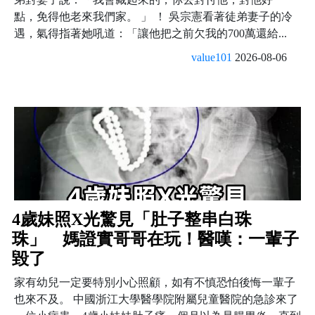
點，免得他老來我們家。 」 ！ 吳宗憲看著徒弟妻子的冷
遇，氣得指著她吼道：「讓他把之前欠我的700萬還給...
value101
2026-08-06
4歲妹照X光驚見「肚子整串白珠
珠」 媽證實哥哥在玩！醫嘆：一輩子
毀了
家有幼兒一定要特別小心照顧，如有不慎恐怕後悔一輩子
也來不及。 中國浙江大學醫學院附屬兒童醫院的急診來了