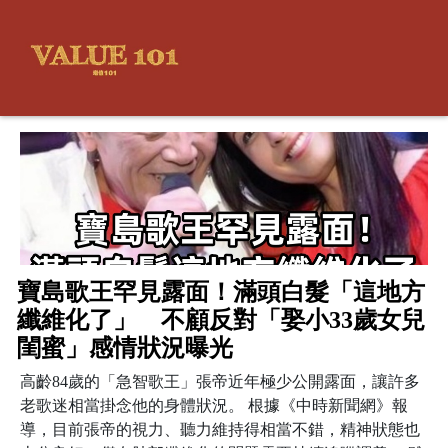
寶島歌王罕見露面！滿頭白髮「這地方
纖維化了」 不顧反對「娶小33歲女兒
閨蜜」感情狀況曝光
高齡84歲的「急智歌王」張帝近年極少公開露面，讓許多
老歌迷相當掛念他的身體狀況。 根據《中時新聞網》報
導，目前張帝的視力、聽力維持得相當不錯，精神狀態也