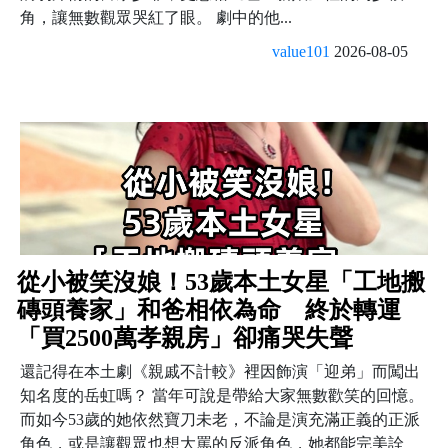
角，讓無數觀眾哭紅了眼。 劇中的他...
value101
2026-08-05
從小被笑沒娘！53歲本土女星「工地搬
磚頭養家」和爸相依為命 終於轉運
「買2500萬孝親房」卻痛哭失聲
還記得在本土劇《親戚不計較》裡因飾演「迎弟」而闖出
知名度的岳虹嗎？ 當年可說是帶給大家無數歡笑的回憶。
而如今53歲的她依然寶刀未老，不論是演充滿正義的正派
角色，或是讓觀眾也想大罵的反派角色，她都能完美詮