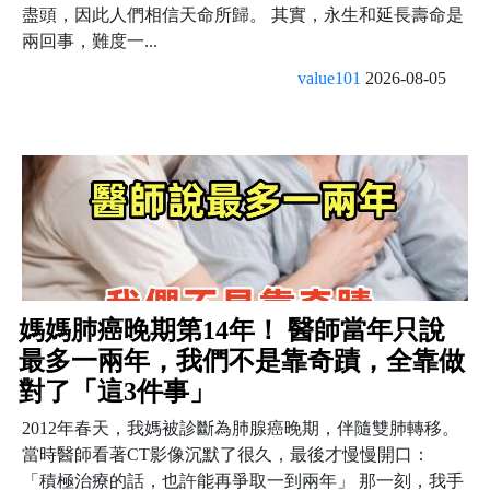
盡頭，因此人們相信天命所歸。 其實，永生和延長壽命是
兩回事，難度一...
value101
2026-08-05
媽媽肺癌晚期第14年！ 醫師當年只說
最多一兩年，我們不是靠奇蹟，全靠做
對了「這3件事」
2012年春天，我媽被診斷為肺腺癌晚期，伴隨雙肺轉移。
當時醫師看著CT影像沉默了很久，最後才慢慢開口：
「積極治療的話，也許能再爭取一到兩年」 那一刻，我手