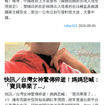
報》報導，中國政府上月底發布《國務院關於出境入境管
理規定》，聲稱目的在於保障出入境者的合法權益及維護
國家主權安全，新法一公布立刻引發軒然大波，大量中
國...
value101
2026-08-06
快訊／台灣女神驚傳猝逝！媽媽悲喊：
「寶貝畢業了...」
快訊／台灣女神驚傳猝逝！媽媽悲喊：「寶貝畢業了...」
1/5 擁有亮眼外型與知名網紅李潤潤，經常透過社群平台