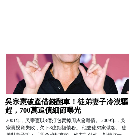
吳宗憲破產借錢翻車！徒弟妻子冷漠驅
趕，700萬追債細節曝光
2001年，吳宗憲以3億打包賣掉周杰倫還債。 2009年，吳
宗憲投資失敗，欠下8億鉅額債務。 他去徒弟家做客。 徒
弟對妻子說：「我會藏起來的，你去對付他，對他好一