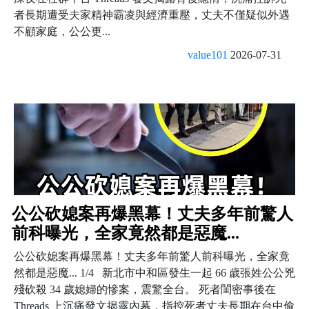
者長期遭受夫家精神霸凌與經濟重壓，丈夫不僅疑似外遇
不顧家庭，公公更...
value101
2026-07-31
公公砍媳案再爆黑幕！丈夫多年前驚人
前科曝光，全家竟然都是惡魔...
公公砍媳案再爆黑幕！丈夫多年前驚人前科曝光，全家竟
然都是惡魔... 1/4 新北市中和區發生一起 66 歲張姓公公兇
殘砍殺 34 歲媳婦的慘案，震驚全台。 死者閨密事後在
Threads 上沉痛發文揭露內幕，指控死者丈夫長期在台中偷