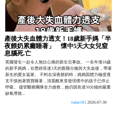
產後大失血體力透支！18歲新手媽「半
夜餵奶累癱睡著」 懷中5天大女兒窒
息腦死.亡
英國發生一起令人無比心痛的新生兒事故。 一名年僅18歲
的新手媽媽，在歷經長達3天的艱難分娩與大失血後，帶著
新生的愛女返家。 不料在深夜餵奶時，媽媽因體力極度透
支不慎抱著寶寶睡著，清晨醒來竟發現懷中的孩子已停止
呼吸。 儘管醫療團隊全力搶救，她仍因長達50分鐘的嚴重
缺氧導致...
value101
2026-07-30