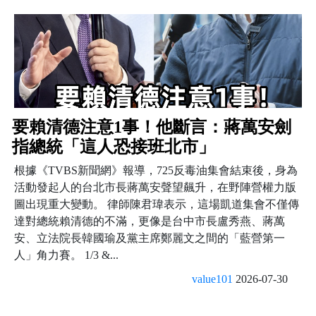
要賴清德注意1事！他斷言：蔣萬安劍
指總統「這人恐接班北市」
根據《TVBS新聞網》報導，725反毒油集會結束後，身為
活動發起人的台北市長蔣萬安聲望飆升，在野陣營權力版
圖出現重大變動。 律師陳君瑋表示，這場凱道集會不僅傳
達對總統賴清德的不滿，更像是台中市長盧秀燕、蔣萬
安、立法院長韓國瑜及黨主席鄭麗文之間的「藍營第一
人」角力賽。 1/3 &...
value101
2026-07-30