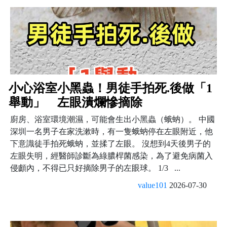
小心浴室小黑蟲！男徒手拍死.後做「1
舉動」 左眼潰爛慘摘除
廚房、浴室環境潮濕，可能會生出小黑蟲（蛾蚋）。 中國
深圳一名男子在家洗漱時，有一隻蛾蚋停在左眼附近，他
下意識徒手拍死蛾蚋，並揉了左眼。 沒想到4天後男子的
左眼失明，經醫師診斷為綠膿桿菌感染，為了避免病菌入
侵顱內，不得已只好摘除男子的左眼球。 1/3 ...
value101
2026-07-30