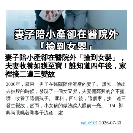
妻子陪小產卻在醫院外「撿到女嬰」，
夫妻收養如獲至寶！誰知道四年後，家
裡接二連三變故
2006年，廣東一男子在醫院陪伴流產的妻子。 誰知，他出
去抽煙的時候，發現了一個女棄嬰，夫妻倆高興的合不攏
嘴，收養了這個孩子。 哪料，四年後，這個家，接二連三
發生變故，然而，小女孩的做法讓人眼前一亮。 1/4 鄭
興尚眼瞧著剛妻子流產，虛...
value101
2026-07-30