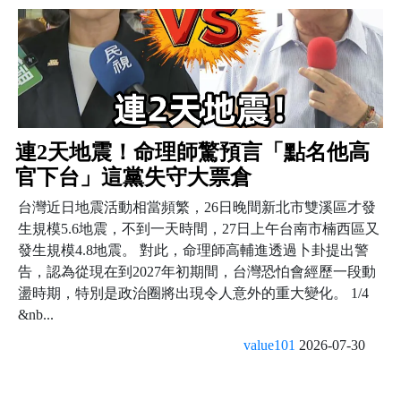
連2天地震！命理師驚預言「點名他高
官下台」這黨失守大票倉
台灣近日地震活動相當頻繁，26日晚間新北市雙溪區才發
生規模5.6地震，不到一天時間，27日上午台南市楠西區又
發生規模4.8地震。 對此，命理師高輔進透過卜卦提出警
告，認為從現在到2027年初期間，台灣恐怕會經歷一段動
盪時期，特別是政治圈將出現令人意外的重大變化。 1/4
&nb...
value101
2026-07-30