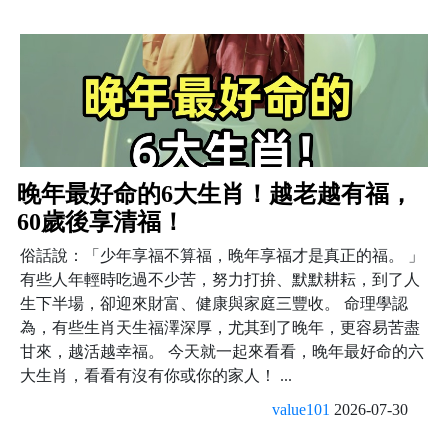
晚年最好命的6大生肖！越老越有福，
60歲後享清福！
俗話說：「少年享福不算福，晚年享福才是真正的福。 」
有些人年輕時吃過不少苦，努力打拚、默默耕耘，到了人
生下半場，卻迎來財富、健康與家庭三豐收。 命理學認
為，有些生肖天生福澤深厚，尤其到了晚年，更容易苦盡
甘來，越活越幸福。 今天就一起來看看，晚年最好命的六
大生肖，看看有沒有你或你的家人！ ...
value101
2026-07-30