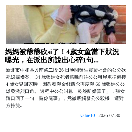
媽媽被爺爺砍si了！4歲女童當下狀況
曝光，在派出所說出心碎1句...
新北市中和區興南路二段 26 日晚間發生震驚社會的公公砍
死媳婦慘案。 34 歲張姓女死者當晚前往公公租屋處準備接
4 歲女兒回家時，因教養與金錢觀念再度與 66 歲張姓公公
爆發激烈口角。 過程中公公叫囂「乾脆離婚算了」，張女
隨口回了一句「關你屁事」，竟徹底觸發公公殺機，遭對
方持雙...
value101
2026-07-30