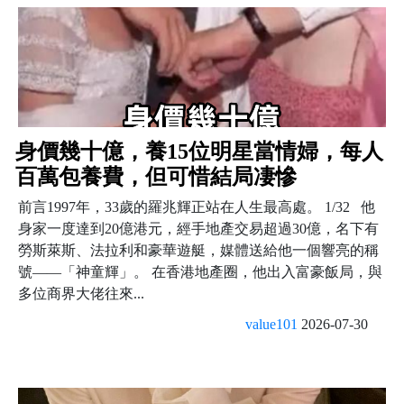
身價幾十億，養15位明星當情婦，每人
百萬包養費，但可惜結局凄慘
前言1997年，33歲的羅兆輝正站在人生最高處。 1/32 他
身家一度達到20億港元，經手地產交易超過30億，名下有
勞斯萊斯、法拉利和豪華遊艇，媒體送給他一個響亮的稱
號——「神童輝」。 在香港地產圈，他出入富豪飯局，與
多位商界大佬往來...
value101
2026-07-30