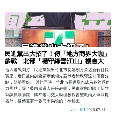
民進黨出大招了！傳「地方商界大咖」
參戰 北部「穩守綠營江山」機會大
地方選戰開打，民進黨派出竹北市長鄭朝方角逐新竹縣長
寶座，近日黨內調查顯示他領先競爭者徐欣瑩達12個百分
點，態勢看好。 與此同時，竹北市長選舉也成為各陣營角
力焦點，除了藍白參選人紛紛表態，民進黨內部除了新竹
縣議員歐陽霆、國立陽明交大助理教授曾聖凱兩人爭取提
名外，據傳還有一張尚未揭曉的「神秘王...
value101
2026-07-31