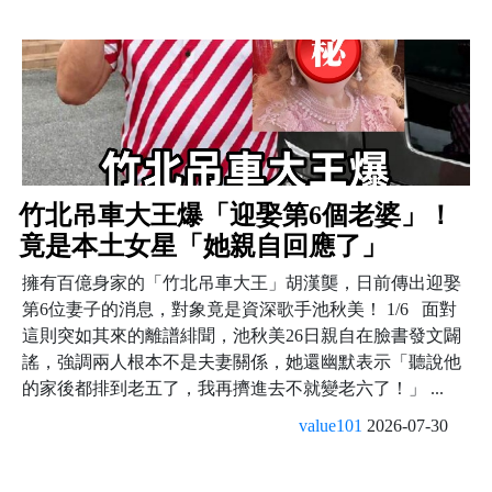
竹北吊車大王爆「迎娶第6個老婆」！
竟是本土女星「她親自回應了」
擁有百億身家的「竹北吊車大王」胡漢龑，日前傳出迎娶
第6位妻子的消息，對象竟是資深歌手池秋美！ 1/6 面對
這則突如其來的離譜緋聞，池秋美26日親自在臉書發文闢
謠，強調兩人根本不是夫妻關係，她還幽默表示「聽說他
的家後都排到老五了，我再擠進去不就變老六了！」 ...
value101
2026-07-30