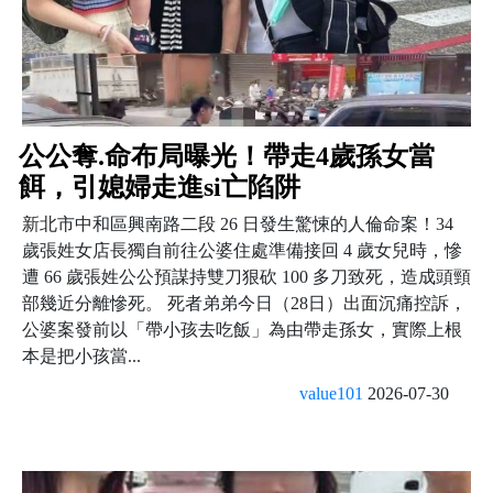
公公奪.命布局曝光！帶走4歲孫女當
餌，引媳婦走進si亡陷阱
新北市中和區興南路二段 26 日發生驚悚的人倫命案！34
歲張姓女店長獨自前往公婆住處準備接回 4 歲女兒時，慘
遭 66 歲張姓公公預謀持雙刀狠砍 100 多刀致死，造成頭頸
部幾近分離慘死。 死者弟弟今日（28日）出面沉痛控訴，
公婆案發前以「帶小孩去吃飯」為由帶走孫女，實際上根
本是把小孩當...
value101
2026-07-30