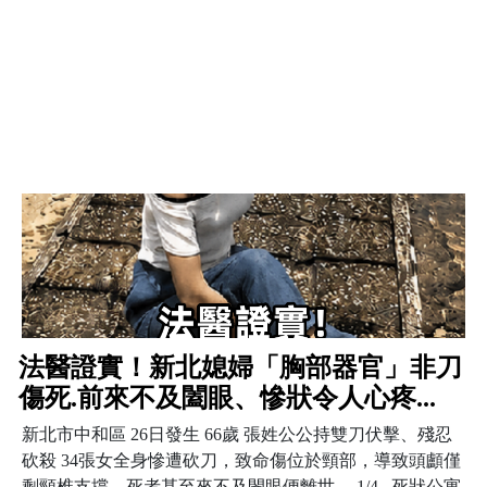
法醫證實！新北媳婦「胸部器官」非刀
傷死.前來不及闔眼、慘狀令人心疼...
新北市中和區 26日發生 66歲 張姓公公持雙刀伏擊、殘忍
砍殺 34張女全身慘遭砍刀，致命傷位於頸部，導致頭顱僅
剩頸椎支撐，死者甚至來不及閔眼便離世， 1/4 死狀公寓