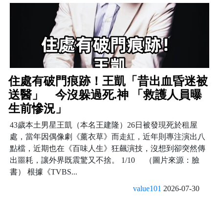
住處有破門痕跡！王凱「昔出血昏迷被
送醫」 今沒躲過死.神 「救護人員曝
生前慘況」
43歲本土男星王凱（本名王建隆）26日被發現死於租屋
處，當年因偶像劇《薰衣草》而走紅，近年則專注演出八
點檔，近期也在《百味人生》狂飆演技，沒想到卻突然傳
出噩耗，讓外界既震驚又不捨。 1/10 （圖片來源：臉
書） 根據《TVBS...
value101
2026-07-30