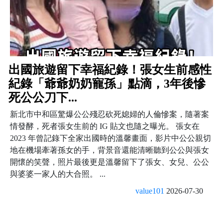
出國旅遊留下幸福紀錄！張女生前感性
紀錄「爺爺奶奶寵孫」點滴，3年後慘
死公公刀下...
新北市中和區驚爆公公殘忍砍死媳婦的人倫慘案，隨著案
情發酵，死者張女生前的 IG 貼文也隨之曝光。 張女在
2023 年曾記錄下全家出國時的溫馨畫面，影片中公公親切
地在機場牽著孫女的手，背景音還能清晰聽到公公與張女
開懷的笑聲，照片最後更是溫馨留下了張女、女兒、公公
與婆婆一家人的大合照。 ...
value101
2026-07-30