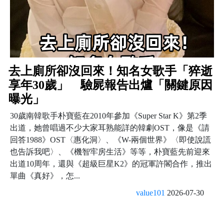
去上廁所卻沒回來！知名女歌手「猝逝
享年30歲」 驗屍報告出爐「關鍵原因
曝光」
30歲南韓歌手朴寶藍在2010年參加《Super Star K》第2季
出道，她曾唱過不少大家耳熟能詳的韓劇OST，像是《請
回答1988》OST〈惠化洞〉、《W-兩個世界》〈即使說謊
也告訴我吧〉、《機智牢房生活》等等，朴寶藍先前迎來
出道10周年，還與《超級巨星K2》的冠軍許閣合作，推出
單曲《真好》，怎...
value101
2026-07-30