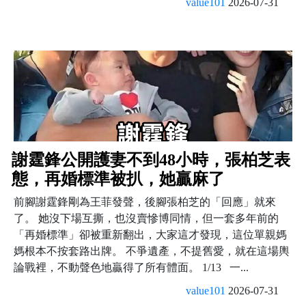
value101
2026-07-31
謝霆鋒公開護妻不到48小時，張柏芝表
態，再婚標準被扒，她贏麻了
前腳謝霆鋒剛為王菲發聲，後腳張柏芝的「回應」就來
了。 她沒下場互撕，也沒賣慘博同情，但一套多年前的
「再婚標準」卻被重新翻出，大家這才發現，這位單親媽
媽根本不按套路出牌。 不爭遺產，不提舊愛，就在這場輿
論戰裡，不動聲色地贏得了所有體面。 1/13 一...
value101
2026-07-31