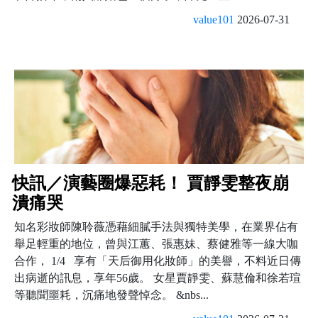
value101
2026-07-31
快訊／演藝圈爆惡耗！ 賈靜雯整夜崩
潰痛哭
知名彩妝師陳聆薇憑藉細膩手法與獨特美學，在業界佔有
舉足輕重的地位，曾與江蕙、張惠妹、蔡健雅等一線大咖
合作， 1/4 享有「天后御用化妝師」的美譽，不料近日傳
出病逝的訊息，享年56歲。 女星賈靜雯、蘇慧倫和徐若瑄
等聽聞噩耗，沉痛地發聲悼念。 &nbs...