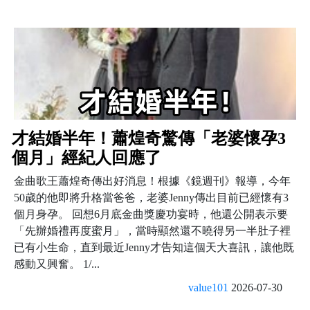
才結婚半年！蕭煌奇驚傳「老婆懷孕3
個月」經紀人回應了
金曲歌王蕭煌奇傳出好消息！根據《鏡週刊》報導，今年
50歲的他即將升格當爸爸，老婆Jenny傳出目前已經懷有3
個月身孕。 回想6月底金曲獎慶功宴時，他還公開表示要
「先辦婚禮再度蜜月」，當時顯然還不曉得另一半肚子裡
已有小生命，直到最近Jenny才告知這個天大喜訊，讓他既
感動又興奮。 1/...
value101
2026-07-30