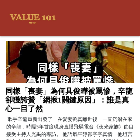
同樣「喪妻」為何具俊曄被罵慘，辛龍
卻獲誇贊「網揪1關鍵原因」：誰是真
心一目了然
歌手辛龍重新出發了，在愛妻劉真離世後，一直沉潛在家
的辛龍，時隔5年首度現身直播飛碟電台《夜光家族》節目
接受主持人光禹的專訪。 他語氣平靜卻字字真情，他坦言