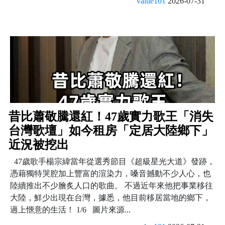
value101
2026-07-31
昔比蕭敬騰還紅！47歲實力歌王「消失
台灣歌壇」如今租房「定居大陸鄉下」
近況被挖出
47歲歌手楊宗緯當年從選秀節目《超級星光大道》發跡，
憑藉獨特哭腔加上豐富的渲染力，嗓音撼動不少人心，也
陸續推出不少膾炙人口的歌曲。 不過近年來他把事業移往
大陸，鮮少出現在台灣，據悉，他目前移居當地的鄉下，
過上愜意的生活！ 1/6 圖片來源...