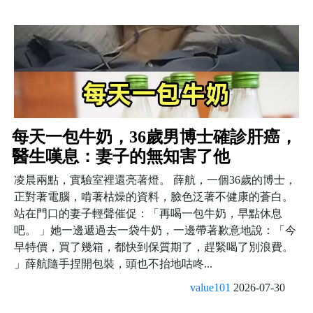
每天一包牛奶，36歲男博士確診肝癌，
醫生嘆息：妻子的無知害了他
凌晨兩點，實驗室裡還亮著燈。 薛航，一個36歲的博士，
正對著電腦，啃著枯燥的資料，臉色泛著不健康的蒼白。
站在門口的妻子輕聲催促：「再喝一包牛奶，早點休息
吧。 」她一邊遞過去一袋牛奶，一邊帶著歉意地說：「今
早特價，買了幾箱，都快到保質期了，趕緊喝了別浪費。
」薛航隨手捏開包裝，頭也不抬地咕咚...
value101
2026-07-30