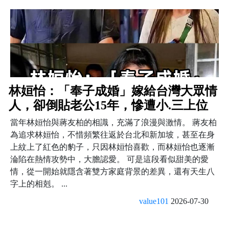
林姮怡：「奉子成婚」嫁給台灣大眾情
人，卻倒貼老公15年，慘遭小.三上位
​ 當年林姮怡與蔣友柏的相識，充滿了浪漫與激情。 蔣友柏
為追求林姮怡，不惜頻繁往返於台北和新加坡，甚至在身
上紋上了紅色的豹子，只因林姮怡喜歡，而林姮怡也逐漸
淪陷在熱情攻勢中，大膽認愛。 可是這段看似甜美的愛
情，從一開始就隱含著雙方家庭背景的差異，還有天生八
字上的相剋。 ...
value101
2026-07-30