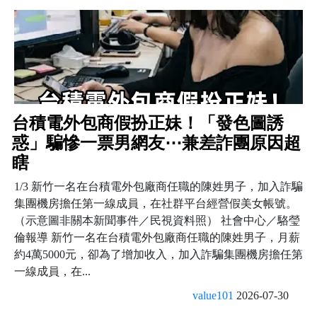
台積電外包商假扮正妹！「發色圖誘
惑」騙慘一票男網友⋯兼差詐團原因超
瞎
1/3 新竹一名在台積電外包廠商任職的陳姓男子，加入詐騙
集團機房擔任第一線成員，在社群平台經營假美女帳號。
（示意圖非關本新聞事件／民視資料照） 社會中心／駱瑩
倫報導 新竹一名在台積電外包廠商任職的陳姓男子，月薪
約4萬5000元，卻為了增加收入，加入詐騙集團機房擔任第
一線成員，在...
value101
2026-07-30