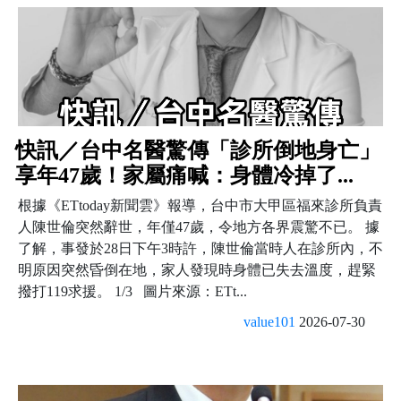
快訊／台中名醫驚傳「診所倒地身亡」
享年47歲！家屬痛喊：身體冷掉了...
根據《ETtoday新聞雲》報導，台中市大甲區福來診所負責
人陳世倫突然辭世，年僅47歲，令地方各界震驚不已。 據
了解，事發於28日下午3時許，陳世倫當時人在診所內，不
明原因突然昏倒在地，家人發現時身體已失去溫度，趕緊
撥打119求援。 1/3 圖片來源：ETt...
value101
2026-07-30