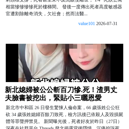
相當慘慘慘慘死於樓梯間。 發後一度傳出死者高度敏感器
官遭割除離奇消失，欠社會；然而法醫...
value101
2026-07-31
新北媳婦被公公斬百刀慘.死！渣男丈
夫臉書被挖出，緊貼小三曬恩愛
新北市中和區 26 日發生驚悚人倫命案，66 歲張姓公公狂
砍 34 歲張姓媳婦百餘刀致死，檢方訊後已依殺人及毀損屍
體等罪聲押禁見。 新聞曝光後，死者好友於昨日（27日）
深夜在社群平台 Threads 發文揭露背後隱情，沉痛控訴死