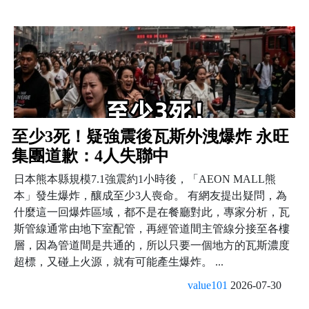
至少3死！疑強震後瓦斯外洩爆炸 永旺
集團道歉：4人失聯中
日本熊本縣規模7.1強震約1小時後，「AEON MALL熊
本」發生爆炸，釀成至少3人喪命。 有網友提出疑問，為
什麼這一回爆炸區域，都不是在餐廳對此，專家分析，瓦
斯管線通常由地下室配管，再經管道間主管線分接至各樓
層，因為管道間是共通的，所以只要一個地方的瓦斯濃度
超標，又碰上火源，就有可能產生爆炸。 ...
value101
2026-07-30