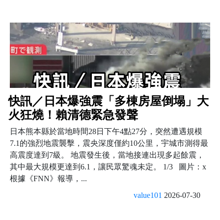
快訊／日本爆強震「多棟房屋倒塌」大
火狂燒！賴清德緊急發聲
日本熊本縣於當地時間28日下午4點27分，突然遭遇規模
7.1的強烈地震襲擊，震央深度僅約10公里，宇城市測得最
高震度達到7級。 地震發生後，當地接連出現多起餘震，
其中最大規模更達到6.1，讓民眾驚魂未定。 1/3 圖片：x
根據《FNN》報導，...
value101
2026-07-30