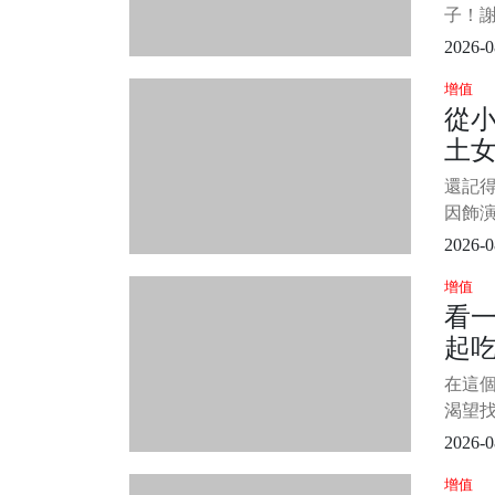
難
子！謝
張玉嬿
網友
2026-0
提起
增值
到的
從小
是深情
土
溫暖
的富
家
還記
裡的
於轉
因飾
了眼。
房
虹嗎？
2026-0
笑的回
增值
刀未
看
角色
起
角色
技讓人
（
在這
渴望
人。 
2026-0
往往難
增值
一個