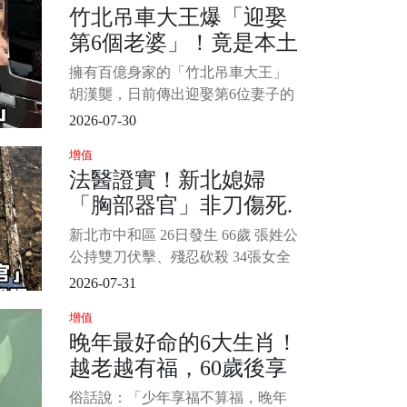
竹北吊車大王爆「迎娶
聞，但在日本地位依然崇高。 只是
第6個老婆」！竟是本土
2022年傳出，打拚超過30年以來，
幾乎沒有請過長假的他，突然宣布
女星「她親自回應了」
擁有百億身家的「竹北吊車大王」
停工休養1個月，後面就有知情人士
胡漢龑，日前傳出迎娶第6位妻子的
透露，
消息，對象竟是資深歌手池秋美！
2026-07-30
1/6 面對這則突如其來的離譜緋
增值
聞，池秋美26日親自在臉書發文闢
法醫證實！新北媳婦
謠，強調兩人根本不是夫妻關係，
「胸部器官」非刀傷死.
她還幽默表示「聽說他的家後都排
到老五了，我再擠進去不就變老六
前來不及闔眼、慘狀令
新北市中和區 26日發生 66歲 張姓公
了！」
人心疼...
公持雙刀伏擊、殘忍砍殺 34張女全
身慘遭砍刀，致命傷位於頸部，導
2026-07-31
致頭顱僅剩頸椎支撐，死者甚至來
增值
不及閔眼便離世， 1/4 死狀公寓相
晚年最好命的6大生肖！
當慘慘慘慘死於樓梯間。 發後一度
越老越有福，60歲後享
傳出死者高度敏感器官遭割除離奇
消失，欠社會；然而法醫
清福！
俗話說：「少年享福不算福，晚年