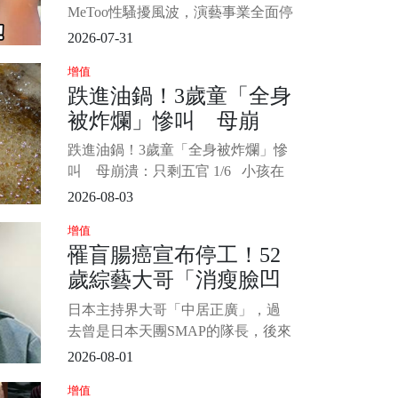
受訪時直言，兇手在短時間內刻意
MeToo性騷擾風波，演藝事業全面停
針對女性特定
擺，2025年二審遭判刑8個月，緩刑
2026-07-31
5年。 隨著宥勝宣告不再以「宥勝」
增值
名義活動，其家庭狀態也成為外界
跌進油鍋！3歲童「全身
關注焦點。 近日更有傳聞指出，其
被炸爛」慘叫 母崩
身分證配偶欄已悄然空白，雖然老
婆慈惠（林慈惠）並未正式說明婚
潰：只剩五官
跌進油鍋！3歲童「全身被炸爛」慘
姻現況，但她昨（12）日凌晨
叫 母崩潰：只剩五官 1/6 小孩在
玩耍時大人千萬要注意周遭環境安
2026-08-03
全，以免發生憾事。 中國一名3歲男
增值
童和小朋友追逐打鬧，結果不慎跌
罹盲腸癌宣布停工！52
進滾燙油鍋，男童送醫後全身65%的
歲綜藝大哥「消瘦臉凹
面積燒傷，媽媽看了崩潰喊「就像
被剝了皮的羔羊一樣」。
進去」公司鬆口「叫救
日本主持界大哥「中居正廣」，過
護車2度手術」憔悴模樣
去曾是日本天團SMAP的隊長，後來
曝
從偶像界轉戰綜藝圈後，靠著帥氣
2026-08-01
外型、幽默風趣的口條，受到很多
增值
觀眾的喜愛，雖然後來爆出不少醜