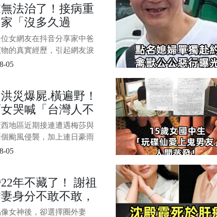
末無法治了！接病重
不脹了，走路都輕飄了。 這
回家「沒多久過
子是我試了十幾種祛濕湯后，
還不費錢的那種。 食材在超
 家中老貓「1小時
一位女網友在抖音分享家中爸
鐘
離奇舉動」網哭暈：
寵物的真實經歷，引起網友淚
怕爸爸一個人寂寞
..一位來自北京的女孩表示，她
8-05
病重已經沒藥醫，於是便接回
後來令人心酸卻也動容的事發
洪災爆屍.橫遍野！
 1/8 爸爸回家後沒多久便走
西女哭喊「台灣人不
更讓人難過的是，家裡有一隻
好多年、本來就生病的老貓，
」他「怒列2惡
廣西地區近期接連遭遇梅莎與
爸去
」：幹嘛要救？
兩個颱風侵襲，加上連日豪雨
引發嚴重水患。 貴港市一處
8-05
因洪水來襲，導致約5000頭
斃，損失慘重。 1/5 受到季
22年不藏了！ 謝祖
來的持續降雨，許多區域更出
嬌妻身分不敢不敢，
水、交通癱瘓等狀況，中國官
央視新聞》於
萬沒想到原來是她，
偶像女神後，卻選擇圈外妻