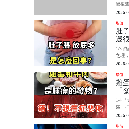
受困
後復
1/4
2026-0
途中
增值
家都
肚
鑰匙。
還
探索者
月在
跟
1/3
之理
信很
2026-0
經能
增值
到自
雞
的尷尬
「
常感
道還
症惡
1/4
人說
嬸一
下面
的雞蛋
2026-0
桌上
增值
拿走