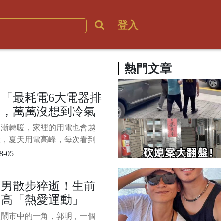
登入
熱門文章
「最耗電6大電器排
」，萬萬沒想到冷氣
是第一
逐漸轉暖，家裡的用電也會越
大，夏天用電高峰，每次看到
電費漲漲就心疼，現在告訴大
8-05
最耗電的電器， 不要總是開
，特別耗錢！要說家裡耗電問
歲男散步猝逝！生前
大家不謀而合首先想到的就是
三高「熱愛運動」
；特別是在夏季，絕對是離不
調的，所以也帶動了家中電量
嘆息：2不起眼習慣
座鬧市中的一角，郭明，一個