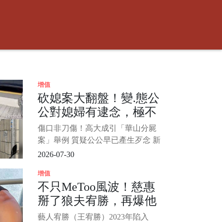
增值
砍媳案大翻盤！變.態公
公對媳婦有逮念，極不
尋常舉動曝光...
傷口非刀傷！高大成引「華山分屍
案」舉例 質疑公公早已產生歹念 新
北市中和區公公狠砍媳婦命案，今
2026-07-30
日傳出令人不寒而慄的驚悚案情細
增值
節！檢警進行遺體採證時，發現張
不只MeToo風波！慈惠
姓死者兩側胸部器官竟離奇遺失，
掰了狼夫宥勝，再爆他
且傷口邊緣並非平整刀傷，疑為不
明撕裂傷。 對此，知名法醫高大成
長年惡習...
藝人宥勝（王宥勝）2023年陷入