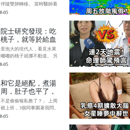
壽命是兩回事，難度一
做對了「這3件事」
伴隨雙肺轉移。 當時醫師看
影像沉默了很久，最後才慢慢
8-05
 「積極治療的話，也許能再
到兩年」 那一刻，我手裡的
名院士研究發現：吃
乎拿不穩。 1/7 我那年才剛大
口桃子，就等於給血
業，原本還在想著工作、存
來要怎麼走。 沒想到人生忽
添一次污，真假？
子里泡大的現代人，看見水果
嘟嘟的桃子就挪不動道。 另
體檢單上明晃晃的甘油三酯箭
8-05
又讓人心裡直犯嘀咕，咬一口
糯多汁的桃子到底是在滋養身
瓜和它是絕配，煮湯
是真像網上傳的那樣給粘稠的
一周，肚子也平了，
添了把「污垢」？ 1/11 別急
手裡的桃子，這事兒遠沒你想
氣全跑光！
不是偷偷報私教了？」 上周
身裙上班，3個同事圍著我問。
我沒運動，就是每天喝一碗
8-05
紅豆湯」——腰圍縮了2cm，
起床眼皮不腫了，連久坐的小