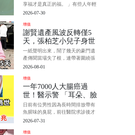
享福才是真正的福。 」有些人年輕
時吃過不少苦，努力打拚、默默耕
2026-07-30
耘，到了人生下半場，卻迎來財
增值
富、健康與家庭三豐收。 命理學認
謝賢遺產風波反轉僅5
為，有些生肖天生福澤深厚，尤其
天，張柏芝小兒子身世
到了晚年，更容易苦盡甘來，越活
越幸福。 今天就一起來看看，晚年
曝光，是我們誤會了
一紙聲明出來，鬧了幾天的豪門遺
最好命的六大生肖，看看有沒有你
產傳聞當場失了根，連帶著圍繞張
或你的家人！
柏芝小兒子的身世猜測，也被證明
2026-08-01
從一開始就跑偏了 謝賢離世後，網
增值
路上突然冒出一份說得極細的“遺囑
一年7000人大腸癌過
內容”，其中最扎眼的說法，是大部
世！醫示警 「耳朵、臉
分資產留給了兩位長孫，剩下一部
分由謝霆鋒和謝婷婷分配
出現1徵兆」趕快就醫
日前有位男性因為長時間排放帶有
魚腥味的臭屁，前往醫院求診後才
發現已經罹患大腸癌末期，醫生也
2026-07-31
呼籲民眾若察覺排便型態產生變
增值
化，應盡快前往醫療院所接受檢