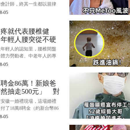
。 但家裡產生的所有電量
的
的會計師，終其一生都以規律
空調竟不
和穩定的工作著稱。 53歲的
8-05
在一家本地的小企業里從事會
已有30年之久，準時的作息
不疼就代表腰椎健
持日常散步成了他生活中不變
？年輕人腰突從不硬
。 1/9 某個清涼的夜晚，郭
往常一樣在小區的步行道上
這5個習慣最傷腰
數年輕人的認知里，腰椎間盤
是體力勞動者、中老年人的專
病。 只要腰部沒有尖銳刺
8-05
沒有彎腰受限、不影響日常活
默認腰椎毫無問題。 偶爾久
聘金86萬！新娘爸
的腰酸、發脹、臀部發緊，只
然抽走500元」 對
成普通疲勞，揉一揉、歇一歇
腦後。 但近幾年臨床數據徹
婿大喊「別為錢矇蔽
，安徽一婚禮現場，這場婚禮
了這一認知：20至35歲的年
睛」
付了18萬8聘金（約新台幣86
體，已經
），不過婚禮進行到一半，新
8-05
爸爸當場上台，結果只拿走了
元的聘金，笑稱「意思到了就