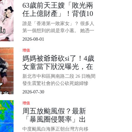
63歲前天王嫂「敗光兩
查。 1/6 中醫師吳宏乾在《健康
任上億財產」！背債10
2.0》節目中表示，藉由觀察反射區
域能夠掌握健康狀況，臉部與耳朵
億「45歲復出拍海片」
誰是「香港第一敗家女」？ 很多人
的大腸反射區都能
近況令人咋舌...
第一個想到的就是章小蕙。 她憑一
己之力讓兩任億萬富豪破產，自己
2026-08-01
也背上2.5億巨債（約新台幣10.3
增值
億）。 為了翻身，45歲的她不惜接
媽媽被爺爺砍si了！4歲
拍[大尺度]電影，轟動全城。 如今62
女童當下狀況曝光，在
歲的她回看半生，坦言最後悔的就
是嫁給鍾鎮濤。 1/8
派出所說出心碎1句...
新北市中和區興南路二段 26 日晚間
發生震驚社會的公公砍死媳婦慘
案。 34 歲張姓女死者當晚前往公公
2026-07-30
租屋處準備接 4 歲女兒回家時，因
增值
教養與金錢觀念再度與 66 歲張姓公
周五放颱風假？最新
公爆發激烈口角。 過程中公公叫囂
「暴風圈侵襲率」出
「乾脆離婚算了」，張女隨口回了
一句「關你屁事」，竟徹底觸發公
爐 北北基桃最高
中度颱風白海豚正朝台灣方向移