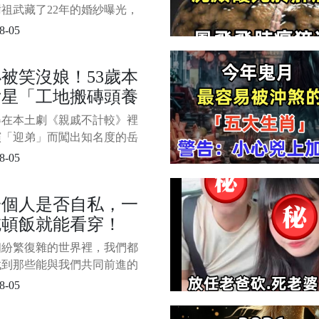
怪當初狠甩岳翎不娶
祖武藏了22年的婚紗曝光，
...
：難怪當年放棄岳翎和張玉嬿
8-05
謝祖武，很多觀眾第一時間想
，或許還是那個在電視劇裡總
被笑沒娘！53歲本
又讓人心疼的男人。 他演過
女星「工地搬磚頭養
幽默的老師，也演過病弱深情
家少爺，更憑藉《啞巴新娘》
」和爸相依為命 終
得在本土劇《親戚不計較》裡
周少樸一角，讓無數觀眾哭紅
運「買2500萬孝親
演「迎弟」而闖出知名度的岳
 劇中的他
」卻痛哭失聲
 當年可說是帶給大家無數歡
8-05
憶。 而如今53歲的她依然寶
老，不論是演充滿正義的正派
一個人是否自私，一
，或是讓觀眾也想大罵的反派
吃頓飯就能看穿！
，她都能完美詮釋，精湛的演
印象深刻。 1/8 圖片來源：
很準）
個紛繁復雜的世界裡，我們都
找到那些能與我們共同前進的
但現實是，與人相處時，我們
8-05
以看清對方真實的品性。 1/6
人是否自私自利？ 答案或許就