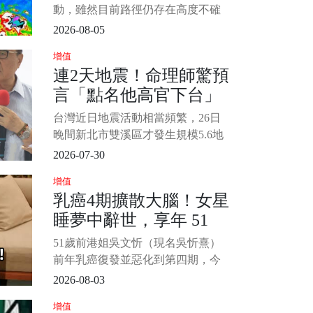
公殺機，遭對方持雙
動，雖然目前路徑仍存在高度不確
定性，但北轉的幅度將直接決定對
2026-08-05
台灣的衝擊程度。 北部及東北部地
增值
區將面臨最直接的威脅，民眾最關
連2天地震！命理師驚預
心的週五（7日）颱風假問題，氣象
言「點名他高官下台」
署已發布最新暴風圈侵襲機率供參
考。 圖片來源：中央氣象局 1/4 根
這黨失守大票倉
台灣近日地震活動相當頻繁，26日
據
晚間新北市雙溪區才發生規模5.6地
震，不到一天時間，27日上午台南
2026-07-30
市楠西區又發生規模4.8地震。 對
增值
此，命理師高輔進透過卜卦提出警
乳癌4期擴散大腦！女星
告，認為從現在到2027年初期間，
睡夢中辭世，享年 51
台灣恐怕會經歷一段動盪時期，特
別是政治圈將出現令人意外的重大
歲！2愛女悲慟送別...
51歲前港姐吳文忻（現名吳忻熹）
變化。 1/4 &nb
前年乳癌復發並惡化到第四期，今
家屬於她社群宣佈辭世噩耗：「致
2026-08-03
所有關心吳文忻的朋友，我們懷著
增值
悲痛和不捨的心情告訴大家，阿Nat