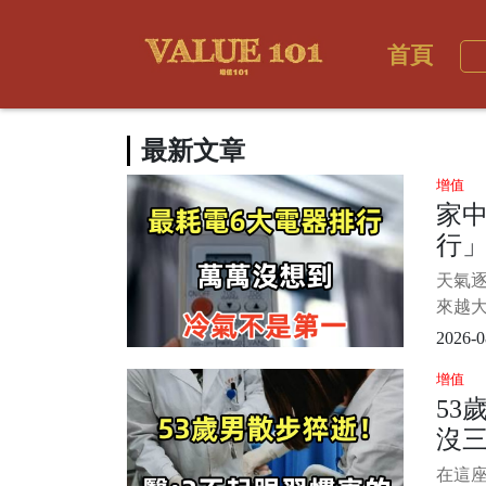
首頁
最新文章
增值
家中
行
不
天氣
來越
賬單
2026-0
家家中
增值
著了
53
題，
沒
空調
開空
醫生
在這