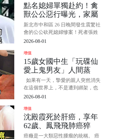
點名媳婦單獨赴約！禽
已於今早在醫院睡夢中安詳離世。
獸公公惡行曝光，家屬
1/4 Natalie 是在星期日晚入院，在
最後的日子家人和最好的朋友
痛揭她生前被騷擾經
新北市中和區 26 日晚間發生震驚社
過...
會的公公砍死媳婦慘案！死者張姓
女店長獨自前往公婆住處接 4 歲女
2026-08-01
兒時，慘遭 66 歲張姓公公砍殺近百
增值
刀身亡。 死者弟弟獨家接受採訪，
15歲女國中生「玩碟仙
還原案發當天公公如何點名要求姊
愛上鬼男友」人間蒸
姊親自來接小孩，質疑根本是精心
布局的奪命陷阱。 更令人不寒而慄
發！14年後「家屬收到
如果有一天，摯愛的親人突然消失
的是，檢警相驗後發現
150字書信」徹底崩潰
在這個世界上，不是遭到綁架，也
不是被歹徒害命，而是就這樣失蹤
2026-08-01
了，大家內心是會有多煎熬呢？ 日
增值
前在一個協尋網站中，一個女孩備
沈殿霞死於肝癌，享年
受關注，她已經失蹤了14年，但是
62歲、鳳飛飛肺癌猝
在各方調查下，卻始終沒有消息，
唯一的證物，又是遺留在書包中的
逝，享年60歲！「這10
癌癥是一大類惡性腫瘤的統稱。 癌