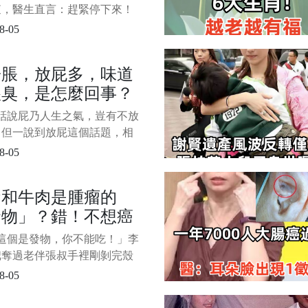
車內，傷勢嚴重，送醫急救後
查，醫生直言：趕緊停下來！
 在人們追求健康生活的漫漫征
8-05
，各種養生方法層出不窮，大
渴望找到那把開啟健康之門的
子脹，放屁多，味道
69 歲的老張，便是眾多養生
很臭，是怎麼回事？
中的一員。 他身形清瘦，歲
他臉上刻下了深深的痕跡，但
肝不好有關係嗎？
 俗話說屁乃人生之氣，豈有不放
，但一說到放屁這個話題，相
多人都是拒絕的，甚至感覺已
8-05
聞到屁臭味了，或許還會聯想
己某次在公告場合沒忍住放屁
蛋和牛肉是腫瘤的
「糗事」。 有網友私信，經
發物」？錯！不想癌
到肚子脹氣，放屁次數多，味
很臭，不知道是怎麼回事?聽別
化，避開3個飲食坑
 「這個是發物，你不能吃！」李
這跟肝不好有關係，是真的嗎?
把奪過老伴張叔手裡剛剝完殼
就具體
。 張叔無奈拿起筷子，夾起
8-05
的一塊牛肉，李嬸又把牛肉給
，「這個你也不能吃，以後像