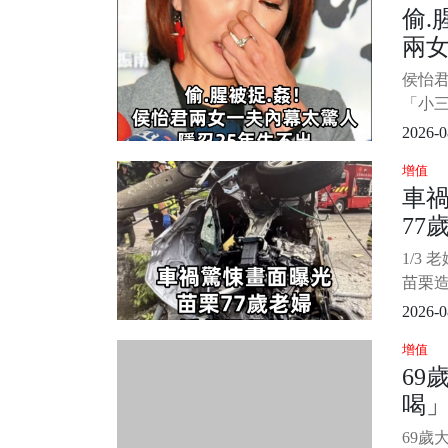
偷.
行」
兩
要為金
友：
隱忍
侯怡君
率，這
陸海
「小
光...
底經歷
2026-0
些感
增值
反而
車禍
接一
77
侯怡
一段持
返
1/3
早年
苗栗造
自撞路
2026-0
婦人
增值
台一線
69
輛突
喝
路邊
桿，
生
69歲