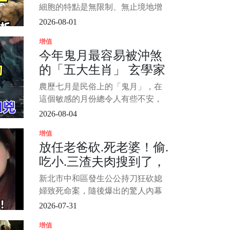
一封信，內容曝光，震驚當地人，
大食品」能不碰就不碰
細胞的特點是無限制、無止境地增
生，使患者體內的營養物質被大量
2026-08-01
消耗；癌細胞釋放出多種毒素，使
增值
人體產生一系列癥狀；癌細胞還可
今年鬼月最容易被沖煞
轉移到全身各處生長繁殖，導致人
的「五大生肖」 玄學家
體消瘦、無力、貧血、食欲不振、
發熱以及嚴重的臟器功能受損等
警告：小心「兇上加
農歷七月是民俗上的「鬼月」，在
等。 1/5 &nbs
兇」
這個敏感的月份總令人有些不安，
所以我們寧可信其有，遵從老祖宗
2026-08-04
的文化智慧避免一些行為，除了保
增值
平安之外，說不定還能帶來好運。
放任老爸砍.死老婆！偷.
下面小編為大家盤點在鬼月容易被
吃小.三渣夫肉搜到了，
沖煞的生肖排行，趕緊來看看吧！
看看這裡面是否有你的生肖。 1/6
最新行蹤曝光
新北市中和區發生公公持刀狂砍媳
婦致死命案，隨後爆出的驚人內幕
徹底引爆全網怒火！不少民眾與死
2026-07-31
者親友紛紛指責， 1/4 這起悲劇的
增值
始作俑者正是死者長期在台中包養