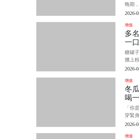
延長
全靠
晚期，
著CT
2026-0
開口：
增值
爭取一
多
病歷幾
一
學畢
錢、未
脂
糖罐
攤上粉
一邊
2026-0
頭，
增值
這軟
冬
體還
喝
血脂又
著扔
濕
「你是
的那
穿緊
其實
2026-0
「冬瓜
增值
早上