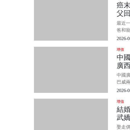
癌
肚子都
父
個方
最管用
世」
最近
市5分
後
爸和
牠
崩..
2026-0
爸爸
增值
家，
中國
生了。
廣
了，
養了
捐錢
中國
在爸
行
巴威
不斷，
2026-0
養豬場
增值
豬隻溺
結婚
風帶
武
現淹
媒《
萬
娶走