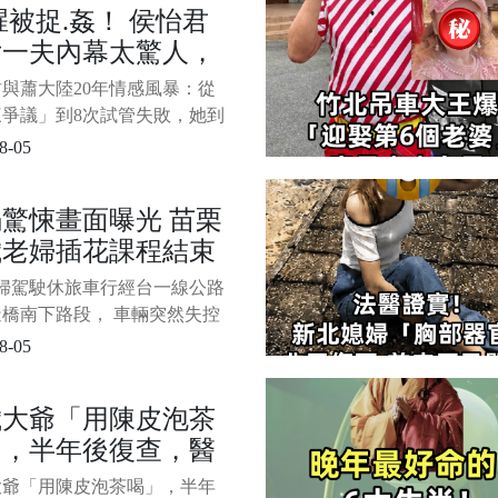
腥被捉.姦！ 侯怡君
，並對新郎喊話：「年輕人不
女一夫內幕太驚人，
錢蒙蔽了自己的婚姻。 」 網
這個老丈人做出拒絕聘金的表
25年生不出，蕭大
與蕭大陸20年情感風暴：從
才是真的愛女兒！ 1/2
外39歲兒子遭曝
三爭議」到8次試管失敗，她到
了什麼？ 在台灣娛樂圈，有
8-05
情故事不像偶像劇那樣浪漫，
像一部長篇連續劇，劇情一波
驚悚畫面曝光 苗栗
波，讓旁觀者看得目不暇接。
歲老婦插花課程結束
君和蕭大陸的感情，就是這樣
續超過20年的複雜關係。 從
家途中疑自撞身亡
 老婦駕駛休旅車行經台一線公路
的「三角戀爭議」，到婚後爆
橋南下路段， 車輛突然失控
邊護欄，並撞毀... 77歲周姓
8-05
前天下午3點多駕駛休旅車行經
公路苗栗造橋南下路段， 車
歲大爺「用陳皮泡茶
然失控自撞路邊護欄，並撞毀
」，半年後復查，醫
電線桿、電信桿及閃燈號誌
車體扭曲嚴重變形，老婦一度
直言：趕緊停下來！
大爺「用陳皮泡茶喝」，半年