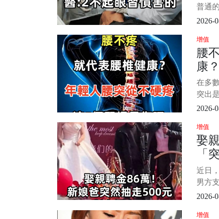
的增長
害
普通
中，
的生活
2026-0
他，
增值
計工作
腰
和保
康
的節奏
明像
疼，
在多
突出
屬骨科
2026-0
痛、
增值
動，就
娶親
坐后
「突
會當
就拋之
女
近日
底顛覆
眼
男方支
輕群
萬元
2026-0
娘的
增值
500