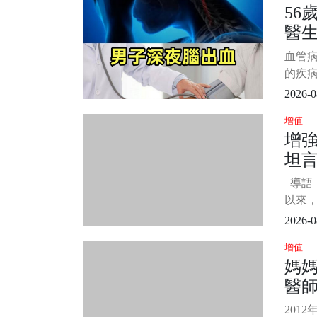
56
牛羊
醫
是發物
那麼
了
血管
給吃」
的疾
險。 
2026-0
血管
增值
為中
增
20％
坦
偏癱，
病床上
路和
導語
著，
件
以來
旁
壽
即永
2026-0
往後
增值
但結果
媽媽
漸地
醫
似乎
人們相
年
201