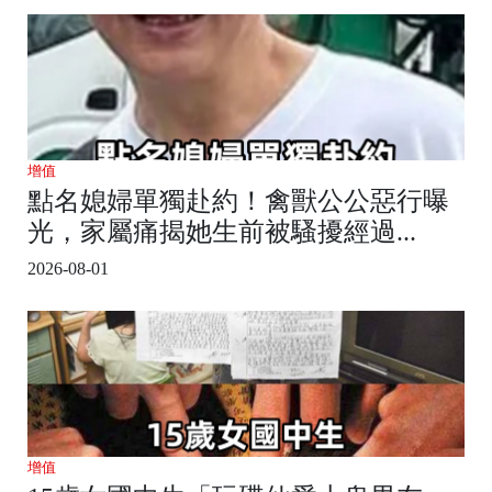
增值
點名媳婦單獨赴約！禽獸公公惡行曝
光，家屬痛揭她生前被騷擾經過...
2026-08-01
增值