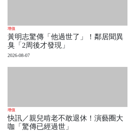
增值
黃明志驚傳「他過世了」！鄰居聞異
臭「2周後才發現」
2026-08-07
增值
快訊／親兒啃老不敢退休！演藝圈大
咖「驚傳已經過世」