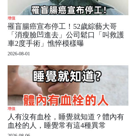
增值
罹盲腸癌宣布停工！52歲綜藝大哥
「消瘦臉凹進去」公司鬆口「叫救護
車2度手術」憔悴模樣曝
2026-08-01
增值
人有沒有血栓，睡覺就知道？體內有
血栓的人，睡覺常有這4種異常
2026-08-06