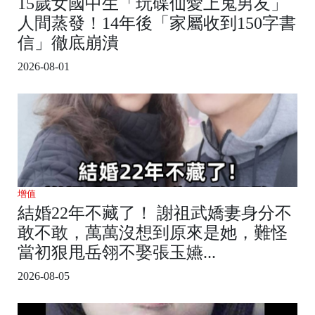
15歲女國中生「玩碟仙愛上鬼男友」
人間蒸發！14年後「家屬收到150字書
信」徹底崩潰
2026-08-01
增值
結婚22年不藏了！ 謝祖武嬌妻身分不
敢不敢，萬萬沒想到原來是她，難怪
當初狠甩岳翎不娶張玉嬿...
2026-08-05