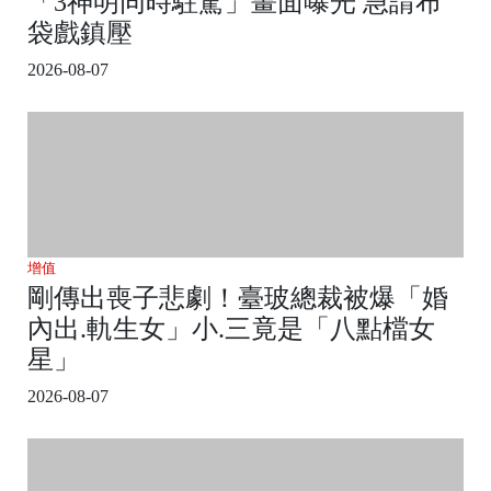
「3神明同時駐駕」畫面曝光 急請布
袋戲鎮壓
2026-08-07
增值
剛傳出喪子悲劇！臺玻總裁被爆「婚
內出.軌生女」小.三竟是「八點檔女
星」
2026-08-07