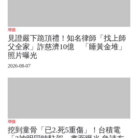
增值
見證嚴下跪頂禮！知名律師「找上師
父全家」詐慈濟10億 「睡黃金堆」
照片曝光
2026-08-07
增值
挖到童骨「已2.死5重傷」！台積電