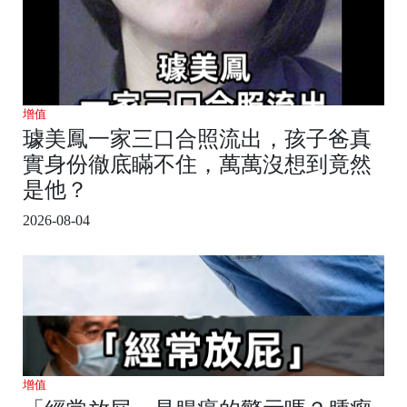
增值
璩美鳳一家三口合照流出，孩子爸真
實身份徹底瞞不住，萬萬沒想到竟然
是他？
2026-08-04
增值