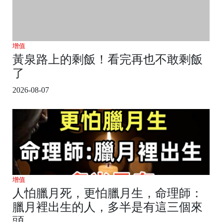
增值
黃泉路上的剩飯！看完再也不敢剩飯
了
2026-08-07
增值
人怕臘月死，更怕臘月生，命理師：
臘月裡出生的人，多半是有這三個來
頭