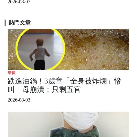
2026-08-07
熱門文章
增值
跌進油鍋！3歲童「全身被炸爛」慘
叫 母崩潰：只剩五官
2026-08-03