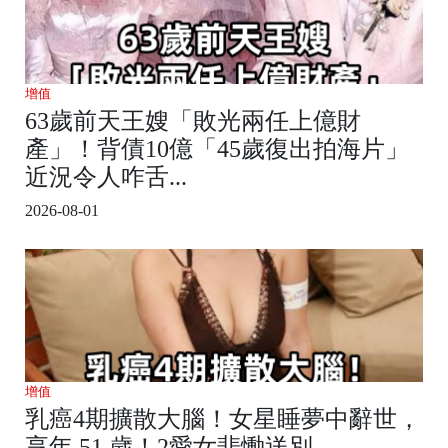
增值
63歲前天王嫂「敗光兩任上億財
產」！背債10億「45歲復出拍海片」
近況令人咋舌...
2026-08-01
增值
乳癌4期擴散大腦！女星睡夢中辭世，
享年 51 歲！2愛女悲慟送別...