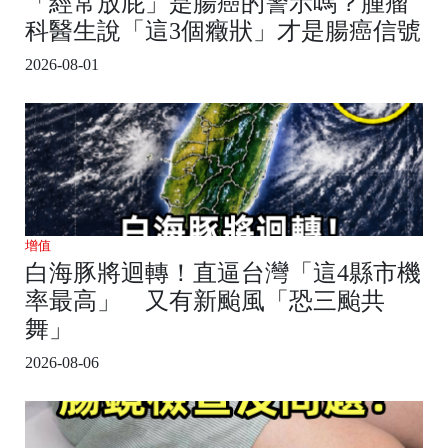
「經常放屁」是腸癌的警示嗎？腫瘤
科醫生說「這3個癥狀」才是腸癌信號
2026-08-01
增值
白海豚將迴轉！直逼台灣「這4縣市機
率最高」 又有新颱風「恐三颱共
舞」
2026-08-06