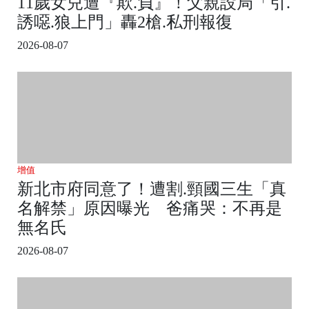
11歲女兒遭『欺.負』！父親設局「引.
誘噁.狼上門」轟2槍.私刑報復
2026-08-07
增值
新北市府同意了！遭割.頸國三生「真
名解禁」原因曝光 爸痛哭：不再是
無名氏
2026-08-07