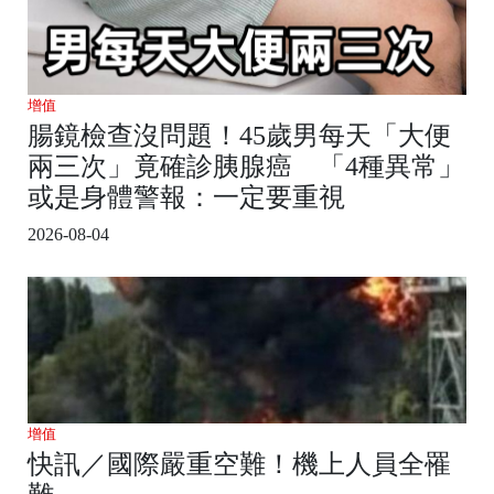
增值
腸鏡檢查沒問題！45歲男每天「大便
兩三次」竟確診胰腺癌 「4種異常」
或是身體警報：一定要重視
2026-08-04
增值
快訊／國際嚴重空難！機上人員全罹