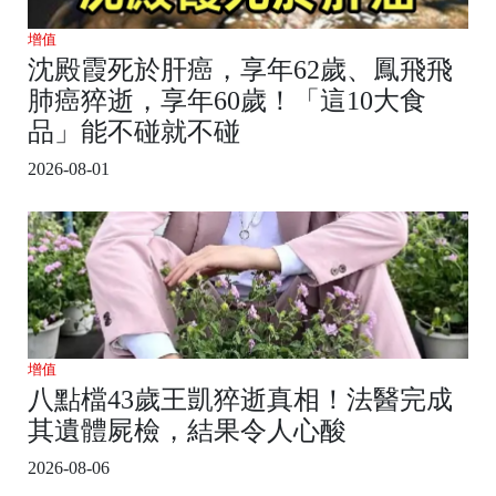
增值
沈殿霞死於肝癌，享年62歲、鳳飛飛
肺癌猝逝，享年60歲！「這10大食
品」能不碰就不碰
2026-08-01
增值
八點檔43歲王凱猝逝真相！法醫完成
其遺體屍檢，結果令人心酸
2026-08-06