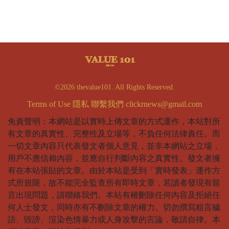
©2026 thevalue101. All Rights Reserved.
Terms of Use
隱私
聯繫我們
clickrnews@gmail.com
免責聲明：本網站是以實時上傳文章的方式運作，本站對所
有文章的真實性、完整性及立場等，不負任何法律責任。而
一切文章內容只代表發文者個人意見，並非本網站之立場，
用戶不應信賴內容，並應自行判斷內容之真實性。發文者擁
有在本站張貼的文章。由於本站是受到「實時發表」運作方
式所規限，故不能完全監查所有即時文章，若讀者發現有留
言出現問題，請聯絡我們。本站有權刪除任何內容及拒絕任
何人士發文，同時亦有不刪除文章的權力。切勿撰寫粗言穢
語、毀謗、渲染色情暴力或人身攻擊的言論，敬請自律。本