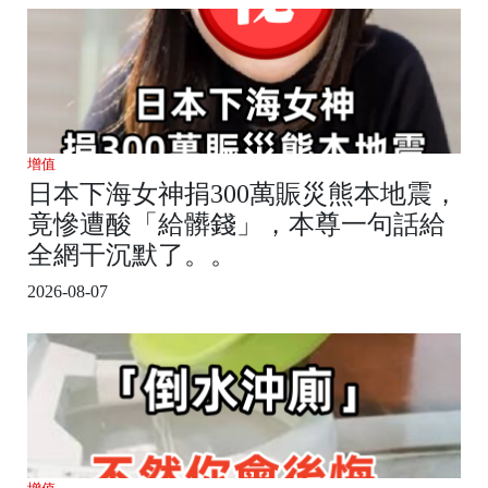
增值
日本下海女神捐300萬賑災熊本地震，
竟慘遭酸「給髒錢」，本尊一句話給
全網干沉默了。。
2026-08-07