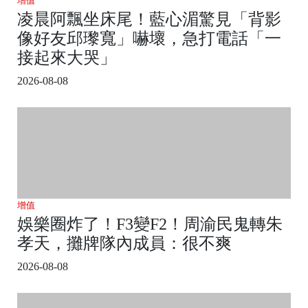
增值
凌晨阿飄坐床尾！藍心湄驚見「背影
像好友邱瓈寬」嚇壞，急打電話「一
接起來大哭」
2026-08-08
增值
娛樂圈炸了！F3變F2！周渝民鬼轉朱
孝天，攤牌隊內成員：很不爽
2026-08-08