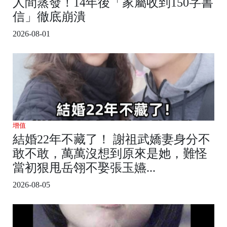
人間蒸發！14年後「家屬收到150字書
信」徹底崩潰
2026-08-01
增值
結婚22年不藏了！ 謝祖武嬌妻身分不
敢不敢，萬萬沒想到原來是她，難怪
當初狠甩岳翎不娶張玉嬿...
2026-08-05