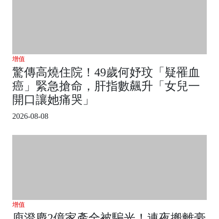
增值
驚傳高燒住院！49歲何妤玟「疑罹血
癌」緊急搶命，肝指數飆升「女兒一
開口讓她痛哭」
2026-08-08
增值
庾澄慶2億家產全被騙光！連夜搬離豪