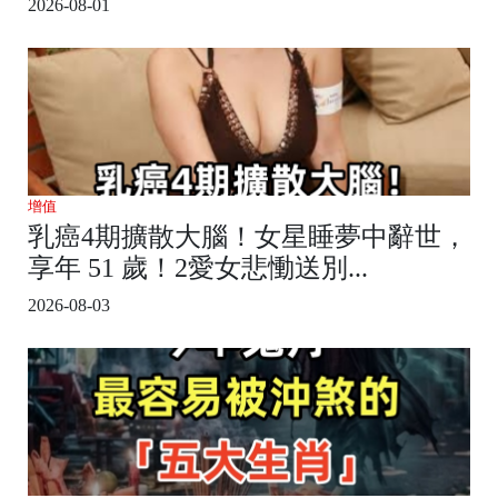
2026-08-01
增值
乳癌4期擴散大腦！女星睡夢中辭世，
享年 51 歲！2愛女悲慟送別...
2026-08-03