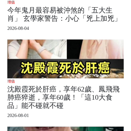
增值
今年鬼月最容易被沖煞的「五大生
肖」 玄學家警告：小心「兇上加兇」
2026-08-04
增值
沈殿霞死於肝癌，享年62歲、鳳飛飛
肺癌猝逝，享年60歲！「這10大食
品」能不碰就不碰
2026-08-01