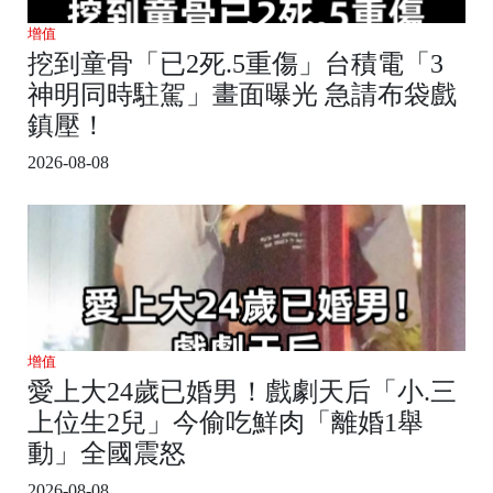
增值
挖到童骨「已2死.5重傷」台積電「3
神明同時駐駕」畫面曝光 急請布袋戲
鎮壓！
2026-08-08
增值
愛上大24歲已婚男！戲劇天后「小.三
上位生2兒」今偷吃鮮肉「離婚1舉
動」全國震怒
2026-08-08