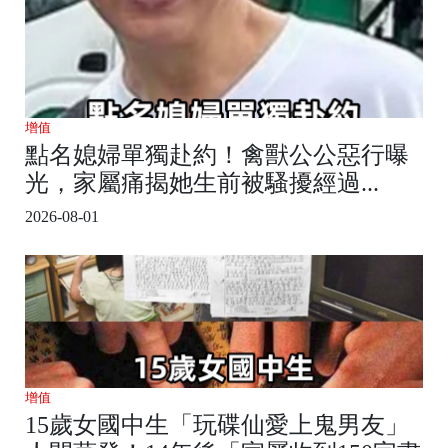
增值
點名媳婦單獨赴約！禽獸公公惡行曝
光，家屬痛揭她生前被騷擾經過...
2026-08-01
增值
15歲女國中生「玩碟仙愛上鬼男友」