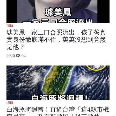
增值
璩美鳳一家三口合照流出，孩子爸真
實身份徹底瞞不住，萬萬沒想到竟然
是他？
2026-08-04
增值
白海豚將迴轉！直逼台灣「這4縣市機