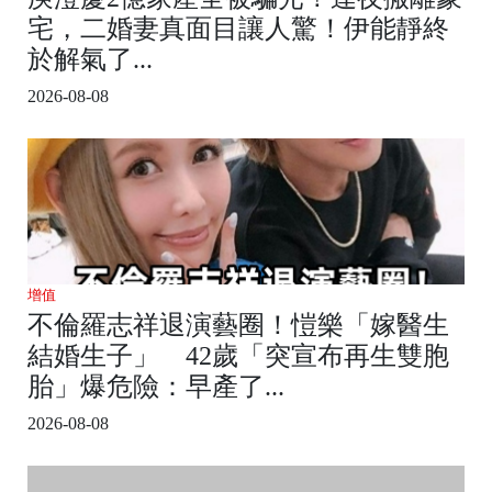
宅，二婚妻真面目讓人驚！伊能靜終
於解氣了...
2026-08-08
增值
不倫羅志祥退演藝圈！愷樂「嫁醫生
結婚生子」 42歲「突宣布再生雙胞
胎」爆危險：早產了...
2026-08-08