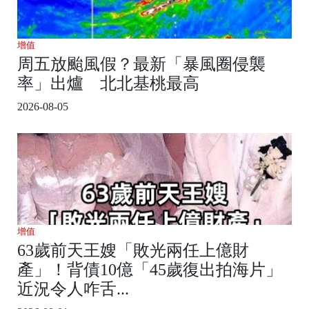
增值
周五放颱風假？最新「暴風圈侵襲
率」出爐 北北基桃最高
2026-08-05
增值
63歲前天王嫂「敗光兩任上億財
產」！背債10億「45歲復出拍海片」
近況令人咋舌...