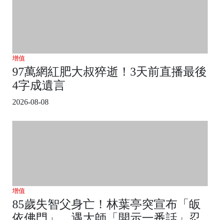
增值
97萬網紅肥大叔猝逝！3天前直播最後
4字成遺言
2026-08-08
增值
85歲失智父身亡！林葉亭突宣布「皈
依佛門」 遇大師「開示一番話」忍