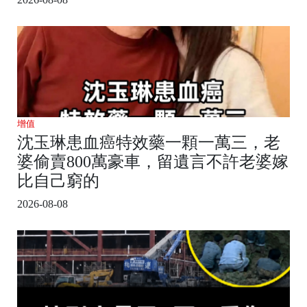
增值
沈玉琳患血癌特效藥一顆一萬三，老
婆偷賣800萬豪車，留遺言不許老婆嫁
比自己窮的
2026-08-08