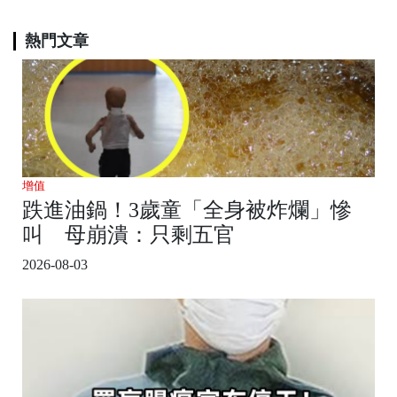
熱門文章
增值
跌進油鍋！3歲童「全身被炸爛」慘
叫 母崩潰：只剩五官
2026-08-03