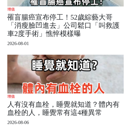
增值
罹盲腸癌宣布停工！52歲綜藝大哥
「消瘦臉凹進去」公司鬆口「叫救護
車2度手術」憔悴模樣曝
2026-08-01
增值
人有沒有血栓，睡覺就知道？體內有
血栓的人，睡覺常有這4種異常
2026-08-06