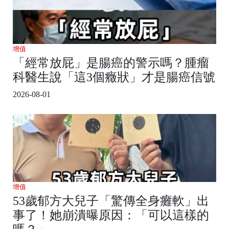
增值
「經常放屁」是腸癌的警示嗎？腫瘤
科醫生說「這3個癥狀」才是腸癌信號
2026-08-01
增值
53歲郁方大兒子「驚傳全身癱軟」出
事了！她崩潰曝原因：「可以這樣的