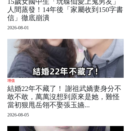
15歲女國中生「玩碟仙愛上鬼男友」
人間蒸發！14年後「家屬收到150字書
信」徹底崩潰
2026-08-01
增值
結婚22年不藏了！ 謝祖武嬌妻身分不
敢不敢，萬萬沒想到原來是她，難怪
當初狠甩岳翎不娶張玉嬿...
2026-08-05