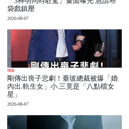
「3神明同時駐駕」畫面曝光 急請布
袋戲鎮壓
2026-08-07
增值
剛傳出喪子悲劇！臺玻總裁被爆「婚
內出.軌生女」小.三竟是「八點檔女
星」
2026-08-07