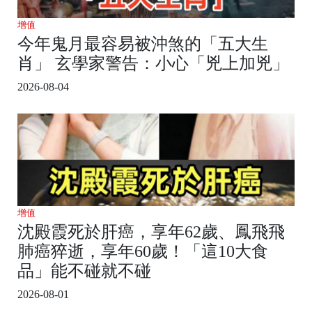
增值
今年鬼月最容易被沖煞的「五大生
肖」 玄學家警告：小心「兇上加兇」
2026-08-04
增值
沈殿霞死於肝癌，享年62歲、鳳飛飛
肺癌猝逝，享年60歲！「這10大食
品」能不碰就不碰
2026-08-01