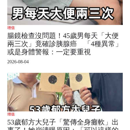
增值
腸鏡檢查沒問題！45歲男每天「大便
兩三次」竟確診胰腺癌 「4種異常」
或是身體警報：一定要重視
2026-08-04
增值
53歲郁方大兒子「驚傳全身癱軟」出