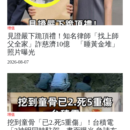
增值
見證嚴下跪頂禮！知名律師「找上師
父全家」詐慈濟10億 「睡黃金堆」
照片曝光
2026-08-07
增值
挖到童骨「已2.死5重傷」！台積電