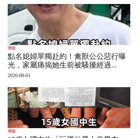
增值
點名媳婦單獨赴約！禽獸公公惡行曝
光，家屬痛揭她生前被騷擾經過...
2026-08-01
增值