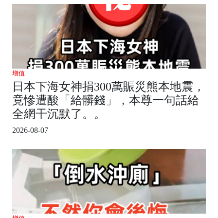
增值
日本下海女神捐300萬賑災熊本地震，
竟慘遭酸「給髒錢」，本尊一句話給
全網干沉默了。。
2026-08-07