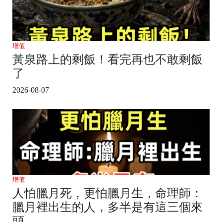
增值
黃泉路上的剩飯！看完再也不敢剩飯
了
2026-08-07
增值
人怕臘月死，更怕臘月生，命理師：
臘月裡出生的人，多半是有這三個來
頭