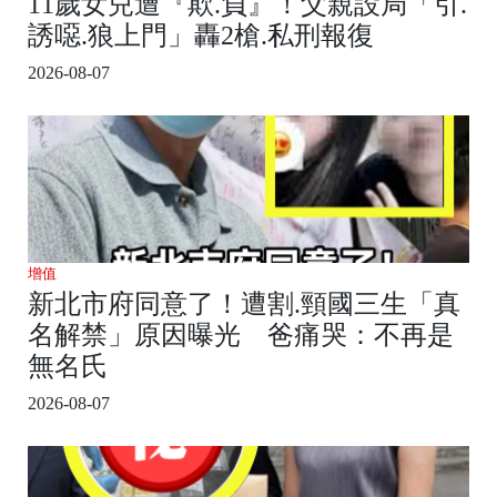
11歲女兒遭『欺.負』！父親設局「引.
誘噁.狼上門」轟2槍.私刑報復
2026-08-07
增值
新北市府同意了！遭割.頸國三生「真
名解禁」原因曝光 爸痛哭：不再是
無名氏
2026-08-07