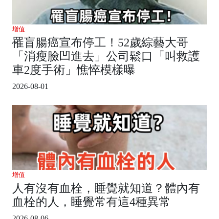
增值
罹盲腸癌宣布停工！52歲綜藝大哥
「消瘦臉凹進去」公司鬆口「叫救護
車2度手術」憔悴模樣曝
2026-08-01
增值
人有沒有血栓，睡覺就知道？體內有
血栓的人，睡覺常有這4種異常
2026-08-06