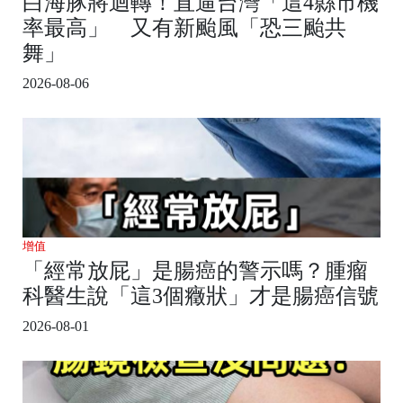
白海豚將迴轉！直逼台灣「這4縣市機
率最高」 又有新颱風「恐三颱共
舞」
2026-08-06
增值
「經常放屁」是腸癌的警示嗎？腫瘤
科醫生說「這3個癥狀」才是腸癌信號
2026-08-01