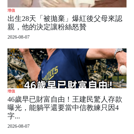
增值
出生28天「被拋棄」爆紅後父母來認
親，他的決定讓粉絲怒贊
2026-08-07
增值
46歲早已財富自由！王建民驚人存款
曝光，能躺平還要當中信教練只因4
字...
2026-08-07