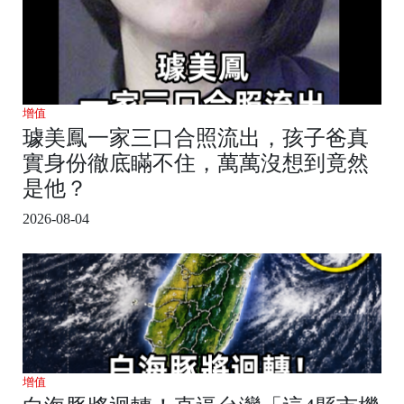
增值
璩美鳳一家三口合照流出，孩子爸真
實身份徹底瞞不住，萬萬沒想到竟然
是他？
2026-08-04
增值