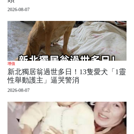
2026-08-07
增值
新北獨居翁過世多日！13隻愛犬「1靈
性舉動護主」逼哭警消
2026-08-07