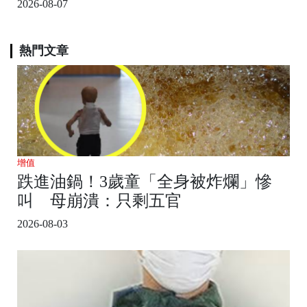
2026-08-07
熱門文章
增值
跌進油鍋！3歲童「全身被炸爛」慘
叫 母崩潰：只剩五官
2026-08-03