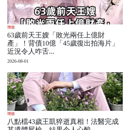
增值
63歲前天王嫂「敗光兩任上億財
產」！背債10億「45歲復出拍海片」
近況令人咋舌...
2026-08-01
增值
八點檔43歲王凱猝逝真相！法醫完成
其遺體屍檢，結果令人心酸