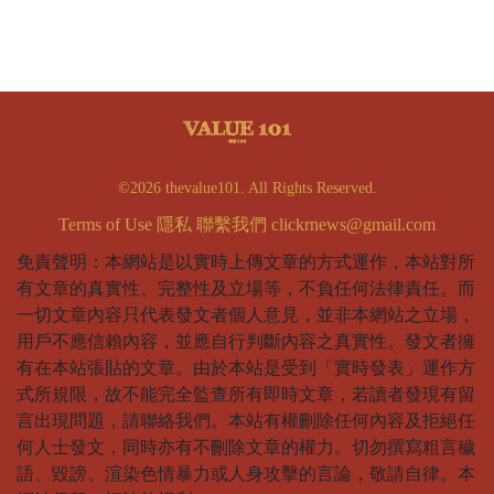
©2026 thevalue101. All Rights Reserved.
Terms of Use
隱私
聯繫我們
clickrnews@gmail.com
免責聲明：本網站是以實時上傳文章的方式運作，本站對所
有文章的真實性、完整性及立場等，不負任何法律責任。而
一切文章內容只代表發文者個人意見，並非本網站之立場，
用戶不應信賴內容，並應自行判斷內容之真實性。發文者擁
有在本站張貼的文章。由於本站是受到「實時發表」運作方
式所規限，故不能完全監查所有即時文章，若讀者發現有留
言出現問題，請聯絡我們。本站有權刪除任何內容及拒絕任
何人士發文，同時亦有不刪除文章的權力。切勿撰寫粗言穢
語、毀謗、渲染色情暴力或人身攻擊的言論，敬請自律。本