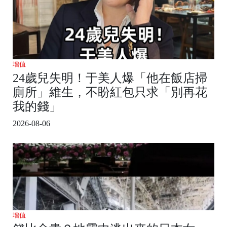
增值
24歲兒失明！于美人爆「他在飯店掃
廁所」維生，不盼紅包只求「別再花
我的錢」
2026-08-06
增值