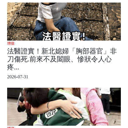
增值
法醫證實！新北媳婦「胸部器官」非
刀傷死.前來不及闔眼、慘狀令人心
疼...
2026-07-31