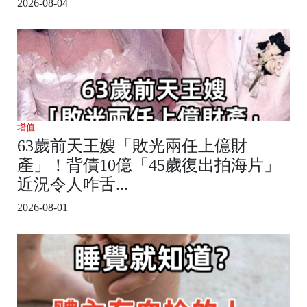
2026-08-04
增值
63歲前天王嫂「敗光兩任上億財
產」！背債10億「45歲復出拍海片」
近況令人咋舌...
2026-08-01