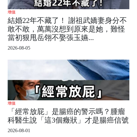
增值
結婚22年不藏了！ 謝祖武嬌妻身分不
敢不敢，萬萬沒想到原來是她，難怪
當初狠甩岳翎不娶張玉嬿...
2026-08-05
增值
「經常放屁」是腸癌的警示嗎？腫瘤
科醫生說「這3個癥狀」才是腸癌信號
2026-08-01