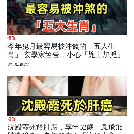
增值
今年鬼月最容易被沖煞的「五大生
肖」 玄學家警告：小心「兇上加兇」
2026-08-04
增值
沈殿霞死於肝癌，享年62歲、鳳飛飛