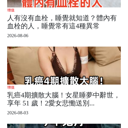
增值
人有沒有血栓，睡覺就知道？體內有
血栓的人，睡覺常有這4種異常
2026-08-06
增值
乳癌4期擴散大腦！女星睡夢中辭世，
享年 51 歲！2愛女悲慟送別...
2026-08-03