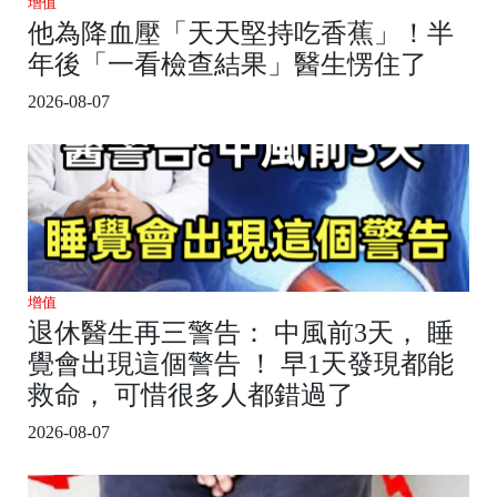
增值
他為降血壓「天天堅持吃香蕉」！半
年後「一看檢查結果」醫生愣住了
2026-08-07
增值
退休醫生再三警告： 中風前3天， 睡
覺會出現這個警告 ！ 早1天發現都能
救命， 可惜很多人都錯過了
2026-08-07