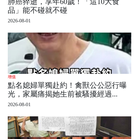
肺癌猝逝，享年60歲！「這10大食
品」能不碰就不碰
2026-08-01
增值
點名媳婦單獨赴約！禽獸公公惡行曝
光，家屬痛揭她生前被騷擾經過...
2026-08-01