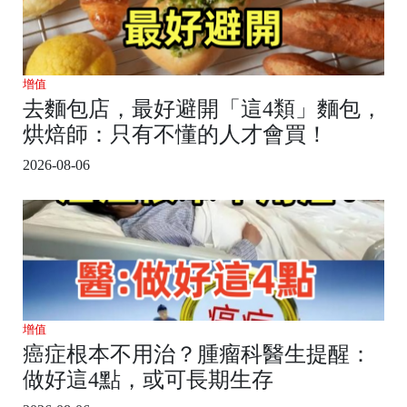
增值
去麵包店，最好避開「這4類」麵包，
烘焙師：只有不懂的人才會買！
2026-08-06
增值
癌症根本不用治？腫瘤科醫生提醒：
做好這4點，或可長期生存