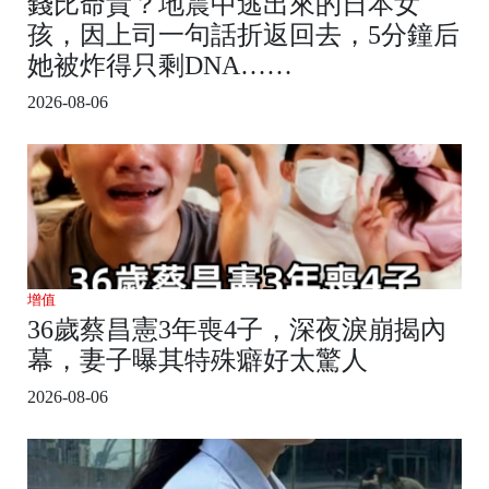
錢比命貴？地震中逃出來的日本女
孩，因上司一句話折返回去，5分鐘后
她被炸得只剩DNA……
2026-08-06
增值
36歲蔡昌憲3年喪4子，深夜淚崩揭內
幕，妻子曝其特殊癖好太驚人
2026-08-06