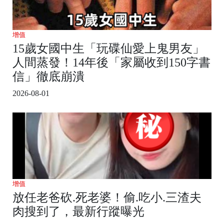
增值
15歲女國中生「玩碟仙愛上鬼男友」
人間蒸發！14年後「家屬收到150字書
信」徹底崩潰
2026-08-01
增值
放任老爸砍.死老婆！偷.吃小.三渣夫
肉搜到了，最新行蹤曝光