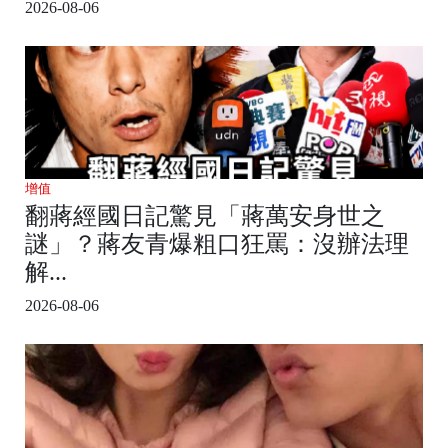
2026-08-06
增值
翻蔣經國日記驚見「蔣萬安身世之
謎」？蔣友青爆粗口狂罵：沒辦法理
解...
2026-08-06