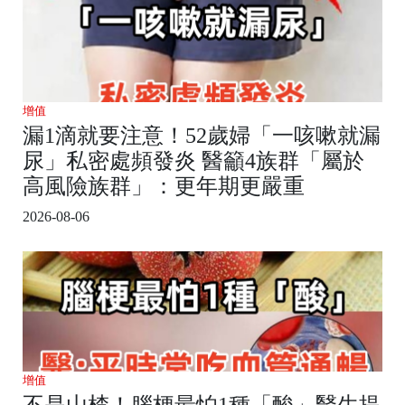
增值
漏1滴就要注意！52歲婦「一咳嗽就漏
尿」私密處頻發炎 醫籲4族群「屬於
高風險族群」：更年期更嚴重
2026-08-06
增值
不是山楂！腦梗最怕1種「酸」醫生提