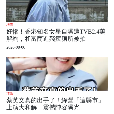
增值
好慘！香港知名女星自曝遭TVB2.4萬
解約，和富商進殘疾廁所被拍
2026-08-06
增值
蔡英文真的出手了！綠營「這縣市」
上演大和解 震撼陣容曝光