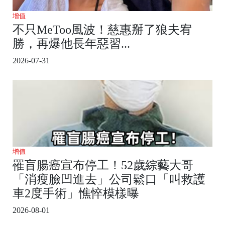
增值
不只MeToo風波！慈惠掰了狼夫宥
勝，再爆他長年惡習...
2026-07-31
增值
罹盲腸癌宣布停工！52歲綜藝大哥
「消瘦臉凹進去」公司鬆口「叫救護
車2度手術」憔悴模樣曝
2026-08-01