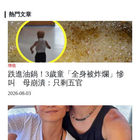
熱門文章
增值
跌進油鍋！3歲童「全身被炸爛」慘
叫 母崩潰：只剩五官
2026-08-03