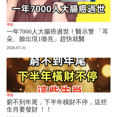
增值
一年7000人大腸癌過世！醫示警 「耳
朵、臉出現1徵兆」趕快就醫
2026-07-31
增值
窮不到年尾，下半年橫財不停，這些
生肖要發財 ！！