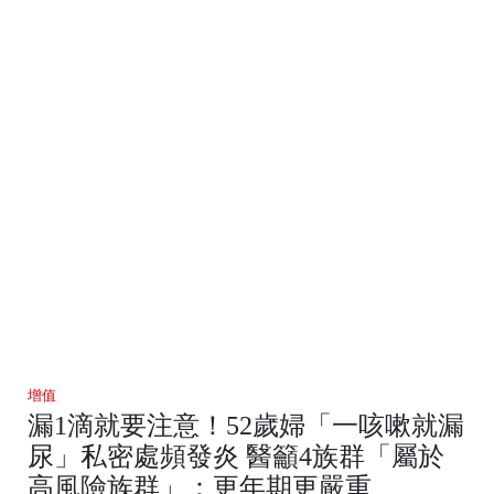
增值
漏1滴就要注意！52歲婦「一咳嗽就漏
尿」私密處頻發炎 醫籲4族群「屬於
高風險族群」：更年期更嚴重