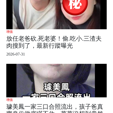
增值
放任老爸砍.死老婆！偷.吃小.三渣夫
肉搜到了，最新行蹤曝光
2026-07-31
增值
璩美鳳一家三口合照流出，孩子爸真