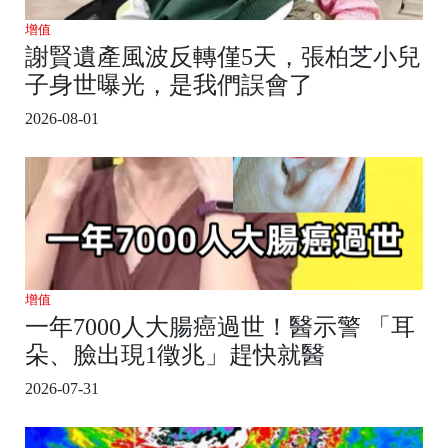
增值
謝賢遺產風波反轉僅5天，張柏芝小兒
子身世曝光，是我們誤會了
2026-08-01
增值
一年7000人大腸癌過世！醫示警 「耳
朵、臉出現1徵兆」趕快就醫
2026-07-31