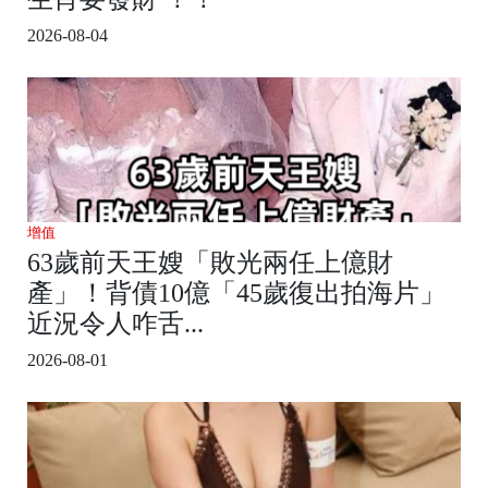
2026-08-04
增值
63歲前天王嫂「敗光兩任上億財
產」！背債10億「45歲復出拍海片」
近況令人咋舌...
2026-08-01