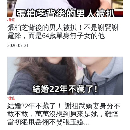
增值
張柏芝背後的男人被扒！不是謝賢謝
霆鋒，而是64歲單身無子女的他
2026-07-31
增值
結婚22年不藏了！ 謝祖武嬌妻身分不
敢不敢，萬萬沒想到原來是她，難怪
當初狠甩岳翎不娶張玉嬿...