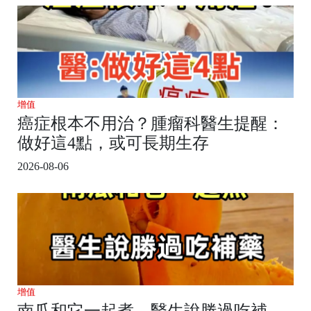
增值
癌症根本不用治？腫瘤科醫生提醒：
做好這4點，或可長期生存
2026-08-06
增值
南瓜和它一起煮，醫生說勝過吃補