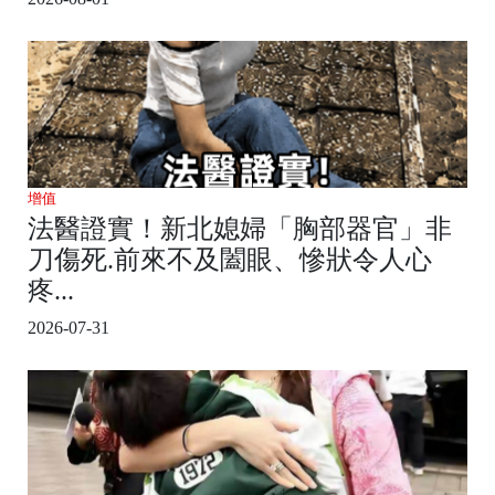
增值
法醫證實！新北媳婦「胸部器官」非
刀傷死.前來不及闔眼、慘狀令人心
疼...
2026-07-31