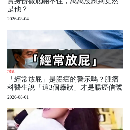
實身份徹底瞞不住，萬萬沒想到竟然
是他？
2026-08-04
增值
「經常放屁」是腸癌的警示嗎？腫瘤
科醫生說「這3個癥狀」才是腸癌信號
2026-08-01