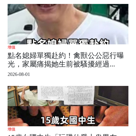
增值
點名媳婦單獨赴約！禽獸公公惡行曝
光，家屬痛揭她生前被騷擾經過...
2026-08-01
增值