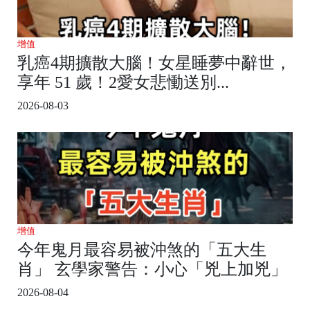
增值
乳癌4期擴散大腦！女星睡夢中辭世，
享年 51 歲！2愛女悲慟送別...
2026-08-03
增值
今年鬼月最容易被沖煞的「五大生
肖」 玄學家警告：小心「兇上加兇」
2026-08-04