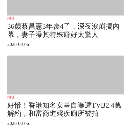
增值
36歲蔡昌憲3年喪4子，深夜淚崩揭內
幕，妻子曝其特殊癖好太驚人
2026-08-06
增值
好慘！香港知名女星自曝遭TVB2.4萬
解約，和富商進殘疾廁所被拍
2026-08-06