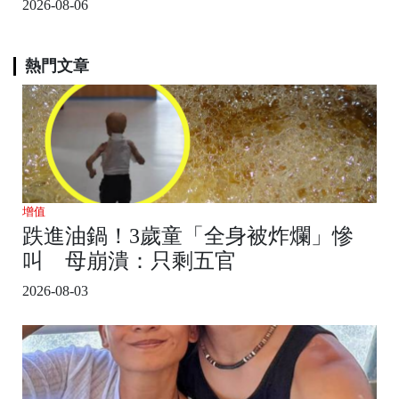
2026-08-06
熱門文章
增值
跌進油鍋！3歲童「全身被炸爛」慘
叫 母崩潰：只剩五官
2026-08-03