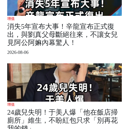
增值
消失5年宣布大事！辛龍宣布正式復
出，與劉真父母斷絕往來，不讓女兒
見阿公阿嫲內幕驚人！
2026-08-06
增值
24歲兒失明！于美人爆「他在飯店掃
廁所」維生，不盼紅包只求「別再花
我的錢」