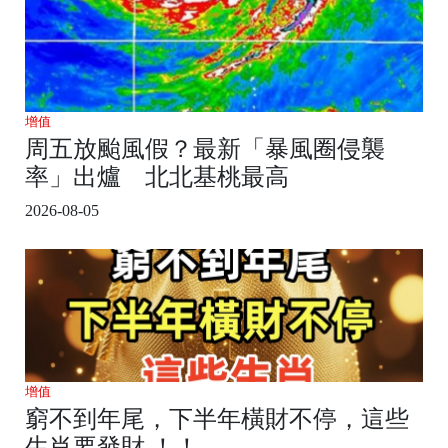
增值
周五放颱風假？最新「暴風圈侵襲
率」出爐 北北基桃最高
2026-08-05
增值
窮不到年尾，下半年橫財不停，這些
生肖要發財 ！！