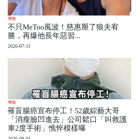
增值
不只MeToo風波！慈惠掰了狼夫宥
勝，再爆他長年惡習...
2026-07-31
增值
罹盲腸癌宣布停工！52歲綜藝大哥
「消瘦臉凹進去」公司鬆口「叫救護
車2度手術」憔悴模樣曝
2026-08-01