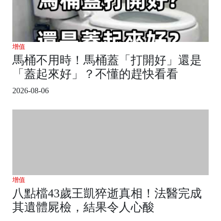
增值
馬桶不用時！馬桶蓋「打開好」還是
「蓋起來好」？不懂的趕快看看
2026-08-06
增值
八點檔43歲王凱猝逝真相！法醫完成
其遺體屍檢，結果令人心酸