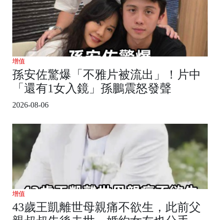
增值
孫安佐驚爆「不雅片被流出」！片中
「還有1女入鏡」孫鵬震怒發聲
2026-08-06
增值
43歲王凱離世母親痛不欲生，此前父