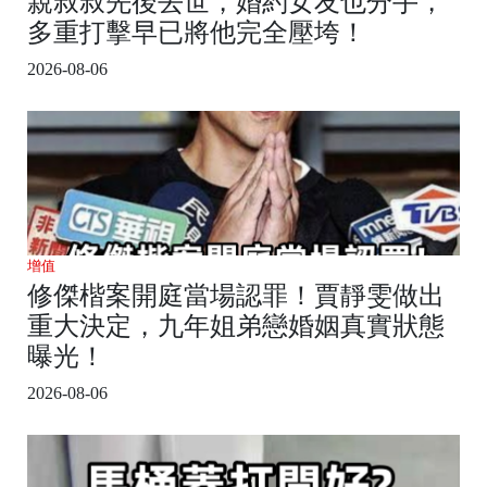
親叔叔先後去世，婚約女友也分手，
多重打擊早已將他完全壓垮！
2026-08-06
增值
修傑楷案開庭當場認罪！賈靜雯做出
重大決定，九年姐弟戀婚姻真實狀態
曝光！
2026-08-06