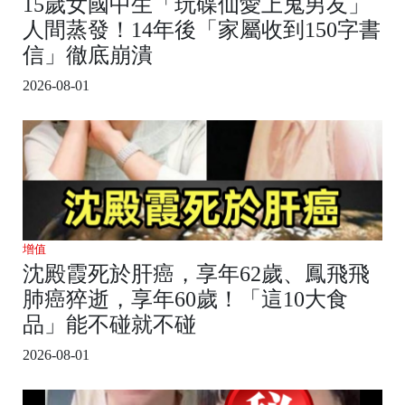
15歲女國中生「玩碟仙愛上鬼男友」
人間蒸發！14年後「家屬收到150字書
信」徹底崩潰
2026-08-01
增值
沈殿霞死於肝癌，享年62歲、鳳飛飛
肺癌猝逝，享年60歲！「這10大食
品」能不碰就不碰
2026-08-01