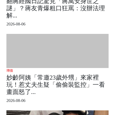
翻蔣經國日記驚見「蔣萬安身世之
謎」？蔣友青爆粗口狂罵：沒辦法理
解...
2026-08-06
增值
妙齡阿姨「常邀23歲外甥」來家裡
玩！惹丈夫生疑「偷偷裝監控」一看
畫面怒了...
2026-08-06