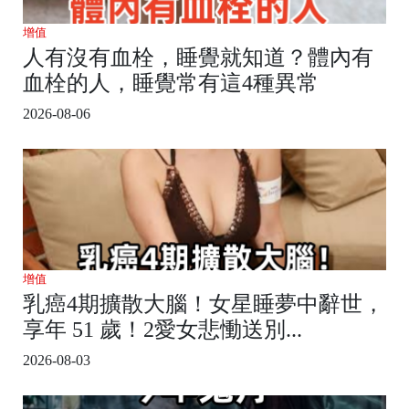
增值
人有沒有血栓，睡覺就知道？體內有
血栓的人，睡覺常有這4種異常
2026-08-06
增值
乳癌4期擴散大腦！女星睡夢中辭世，
享年 51 歲！2愛女悲慟送別...
2026-08-03