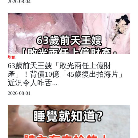
2026-08-04
增值
63歲前天王嫂「敗光兩任上億財
產」！背債10億「45歲復出拍海片」
近況令人咋舌...
2026-08-01