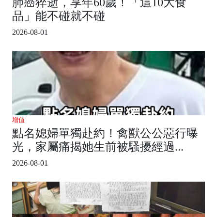
肺癌猝逝，享年60歲！「這10大食
品」能不碰就不碰
2026-08-01
增值
點名媳婦單獨赴約！禽獸公公惡行曝
光，家屬痛揭她生前被騷擾經過...
2026-08-01