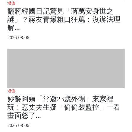
增值
翻蔣經國日記驚見「蔣萬安身世之
謎」？蔣友青爆粗口狂罵：沒辦法理
解...
2026-08-06
增值
妙齡阿姨「常邀23歲外甥」來家裡
玩！惹丈夫生疑「偷偷裝監控」一看
畫面怒了...
2026-08-06