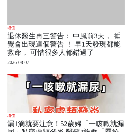
增值
退休醫生再三警告： 中風前3天， 睡
覺會出現這個警告 ！ 早1天發現都能
救命， 可惜很多人都錯過了
2026-08-07
增值
漏1滴就要注意！52歲婦「一咳嗽就漏
尿」私密處頻發炎 醫籲4族群「屬於