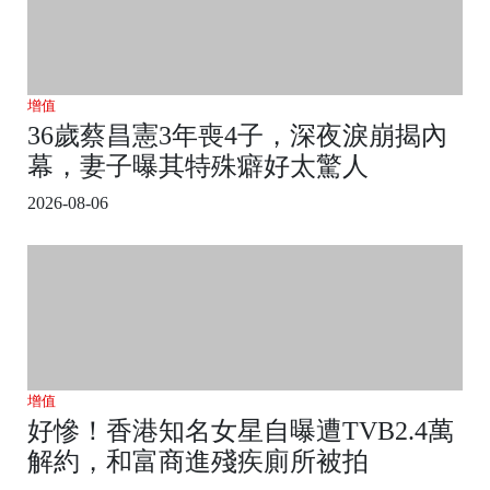
增值
36歲蔡昌憲3年喪4子，深夜淚崩揭內
幕，妻子曝其特殊癖好太驚人
2026-08-06
增值
好慘！香港知名女星自曝遭TVB2.4萬
解約，和富商進殘疾廁所被拍