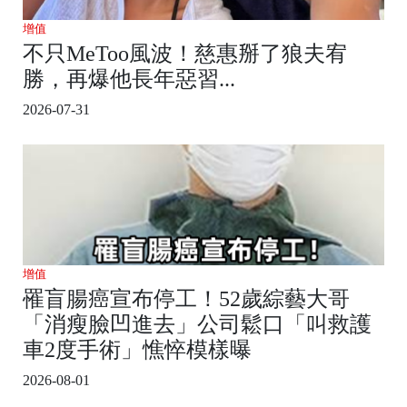
增值
不只MeToo風波！慈惠掰了狼夫宥
勝，再爆他長年惡習...
2026-07-31
增值
罹盲腸癌宣布停工！52歲綜藝大哥
「消瘦臉凹進去」公司鬆口「叫救護
車2度手術」憔悴模樣曝
2026-08-01