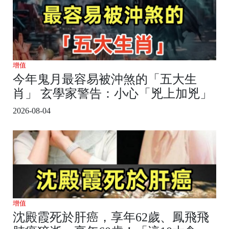
增值
今年鬼月最容易被沖煞的「五大生
肖」 玄學家警告：小心「兇上加兇」
2026-08-04
增值
沈殿霞死於肝癌，享年62歲、鳳飛飛