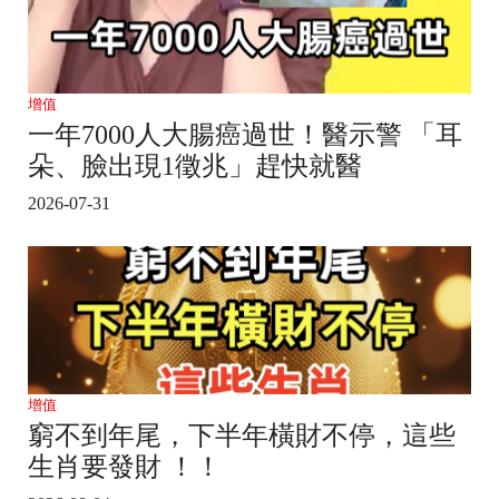
增值
一年7000人大腸癌過世！醫示警 「耳
朵、臉出現1徵兆」趕快就醫
2026-07-31
增值
窮不到年尾，下半年橫財不停，這些
生肖要發財 ！！