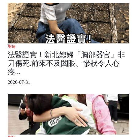
增值
法醫證實！新北媳婦「胸部器官」非
刀傷死.前來不及闔眼、慘狀令人心
疼...
2026-07-31