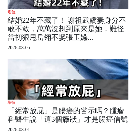
增值
結婚22年不藏了！ 謝祖武嬌妻身分不
敢不敢，萬萬沒想到原來是她，難怪
當初狠甩岳翎不娶張玉嬿...
2026-08-05
增值
「經常放屁」是腸癌的警示嗎？腫瘤
科醫生說「這3個癥狀」才是腸癌信號
2026-08-01