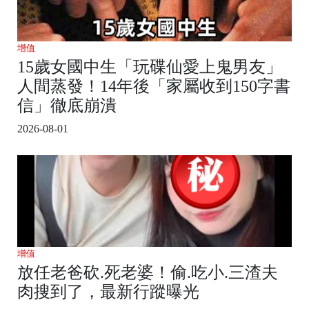
增值
15歲女國中生「玩碟仙愛上鬼男友」
人間蒸發！14年後「家屬收到150字書
信」徹底崩潰
2026-08-01
增值
放任老爸砍.死老婆！偷.吃小.三渣夫
肉搜到了，最新行蹤曝光