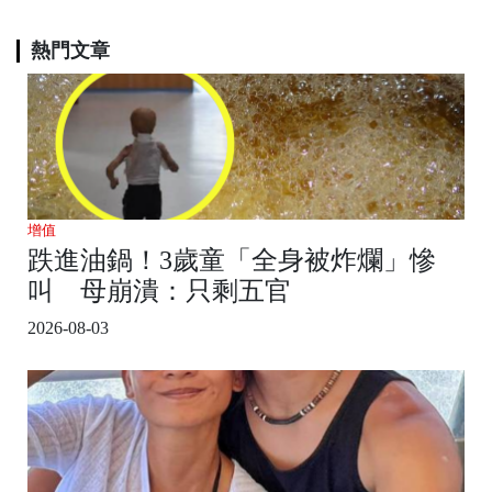
熱門文章
增值
跌進油鍋！3歲童「全身被炸爛」慘
叫 母崩潰：只剩五官
2026-08-03