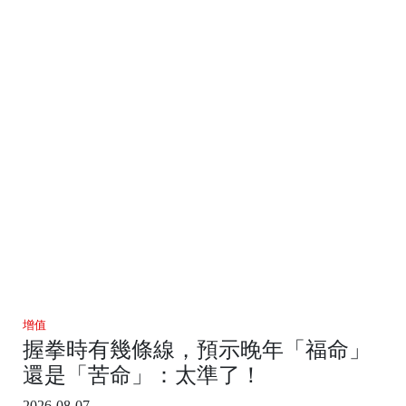
增值
握拳時有幾條線，預示晚年「福命」
還是「苦命」：太準了！
2026-08-07