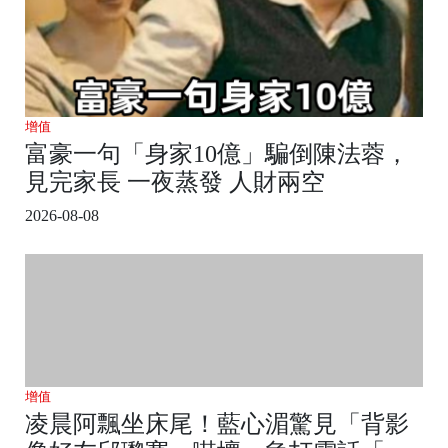
增值
富豪一句「身家10億」騙倒陳法蓉，
見完家長 一夜蒸發 人財兩空
2026-08-08
增值
凌晨阿飄坐床尾！藍心湄驚見「背影