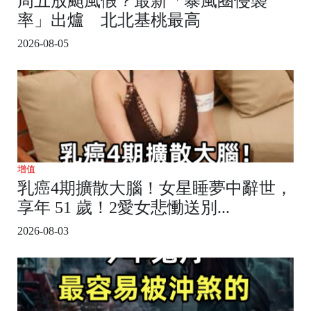
周五放颱風假？最新「暴風圈侵襲
率」出爐 北北基桃最高
2026-08-05
增值
乳癌4期擴散大腦！女星睡夢中辭世，
享年 51 歲！2愛女悲慟送別...
2026-08-03