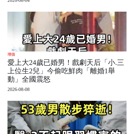
2026-08-04
增值
愛上大24歲已婚男！戲劇天后「小.三
上位生2兒」今偷吃鮮肉「離婚1舉
動」全國震怒
2026-08-08