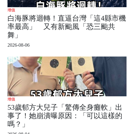
增值
白海豚將迴轉！直逼台灣「這4縣市機
率最高」 又有新颱風「恐三颱共
舞」
2026-08-06
增值
53歲郁方大兒子「驚傳全身癱軟」出
事了！她崩潰曝原因：「可以這樣的
嗎？」