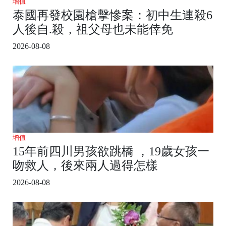
增值
泰國再發校園槍擊慘案：初中生連殺6
人後自.殺，祖父母也未能倖免
2026-08-08
增值
15年前四川男孩欲跳橋 ，19歲女孩一
吻救人，後來兩人過得怎樣
2026-08-08