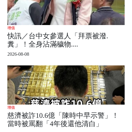
增值
快訊／台中女參選人「拜票被潑.
糞」！全身沾滿穢物....
2026-08-08
增值
慈濟被詐10.6億「陳時中早示警」！
當時被罵翻「4年後還他清白」