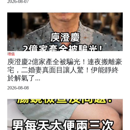
2026-08-07
增值
庾澄慶2億家產全被騙光！連夜搬離豪
宅，二婚妻真面目讓人驚！伊能靜終
於解氣了...
2026-08-08