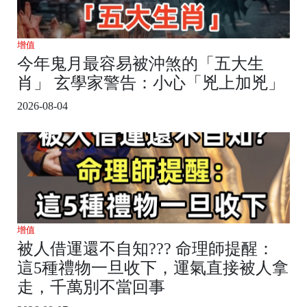
增值
今年鬼月最容易被沖煞的「五大生
肖」 玄學家警告：小心「兇上加兇」
2026-08-04
增值
被人借運還不自知??? 命理師提醒：
這5種禮物一旦收下，運氣直接被人拿
走，千萬別不當回事