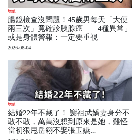
增值
腸鏡檢查沒問題！45歲男每天「大便
兩三次」竟確診胰腺癌 「4種異常」
或是身體警報：一定要重視
2026-08-04
增值
結婚22年不藏了！ 謝祖武嬌妻身分不
敢不敢，萬萬沒想到原來是她，難怪
當初狠甩岳翎不娶張玉嬿...