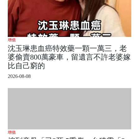
增值
沈玉琳患血癌特效藥一顆一萬三，老
婆偷賣800萬豪車，留遺言不許老婆嫁
比自己窮的
2026-08-08
增值