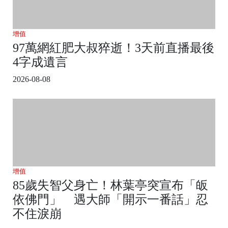
增值
97萬網紅肥大叔猝逝！3天前直播最後
4字成遺言
2026-08-08
增值
85歲失智父身亡！林葉亭突宣布「皈
依佛門」 遇大師「開示一番話」忍
不住淚崩