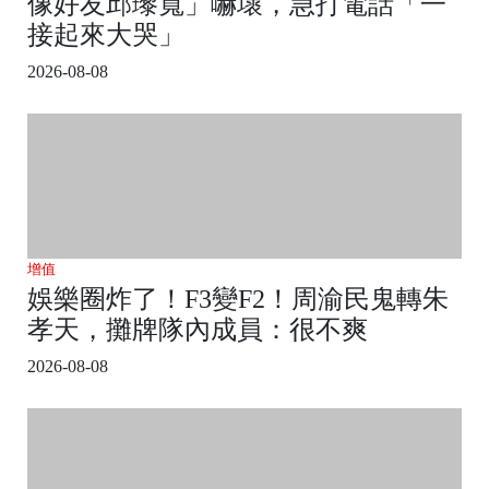
像好友邱瓈寬」嚇壞，急打電話「一
接起來大哭」
2026-08-08
增值
娛樂圈炸了！F3變F2！周渝民鬼轉朱
孝天，攤牌隊內成員：很不爽
2026-08-08