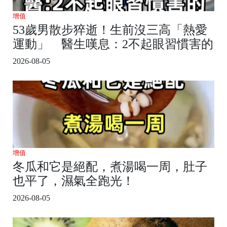
增值
53歲男散步猝逝！生前沒三高「熱愛
運動」 醫生嘆息：2不起眼習慣害的
2026-08-05
增值
冬瓜和它是絕配，煮湯喝一周，肚子
也平了，濕氣全跑光！
2026-08-05