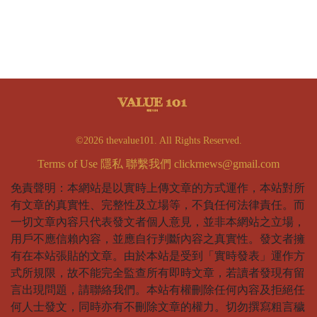
©2026 thevalue101. All Rights Reserved.
Terms of Use
隱私
聯繫我們
clickrnews@gmail.com
免責聲明：本網站是以實時上傳文章的方式運作，本站對所
有文章的真實性、完整性及立場等，不負任何法律責任。而
一切文章內容只代表發文者個人意見，並非本網站之立場，
用戶不應信賴內容，並應自行判斷內容之真實性。發文者擁
有在本站張貼的文章。由於本站是受到「實時發表」運作方
式所規限，故不能完全監查所有即時文章，若讀者發現有留
言出現問題，請聯絡我們。本站有權刪除任何內容及拒絕任
何人士發文，同時亦有不刪除文章的權力。切勿撰寫粗言穢