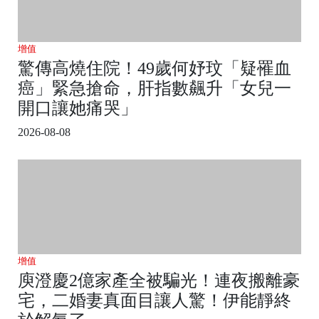
增值
驚傳高燒住院！49歲何妤玟「疑罹血
癌」緊急搶命，肝指數飆升「女兒一
開口讓她痛哭」
2026-08-08
增值
庾澄慶2億家產全被騙光！連夜搬離豪
宅，二婚妻真面目讓人驚！伊能靜終