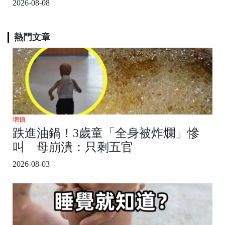
2026-08-08
熱門文章
增值
跌進油鍋！3歲童「全身被炸爛」慘
叫 母崩潰：只剩五官
2026-08-03