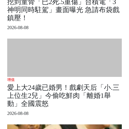
挖到童骨「已2死.5重傷」台積電「3
神明同時駐駕」畫面曝光 急請布袋戲
鎮壓！
2026-08-08
增值
愛上大24歲已婚男！戲劇天后「小.三
上位生2兒」今偷吃鮮肉「離婚1舉
動」全國震怒
2026-08-08