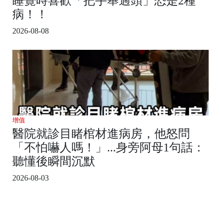
睡覺時喜歡「把手舉過頭」恐是2種
病！！
2026-08-08
增值
醫院就診目睹棺材進病房，他怒問
「不怕嚇人嗎！」...身旁阿母1句話：
聽懂後瞬間沉默
2026-08-03