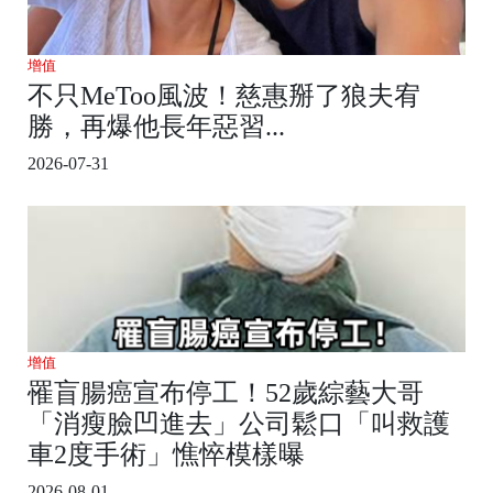
增值
不只MeToo風波！慈惠掰了狼夫宥
勝，再爆他長年惡習...
2026-07-31
增值
罹盲腸癌宣布停工！52歲綜藝大哥
「消瘦臉凹進去」公司鬆口「叫救護
車2度手術」憔悴模樣曝
2026-08-01