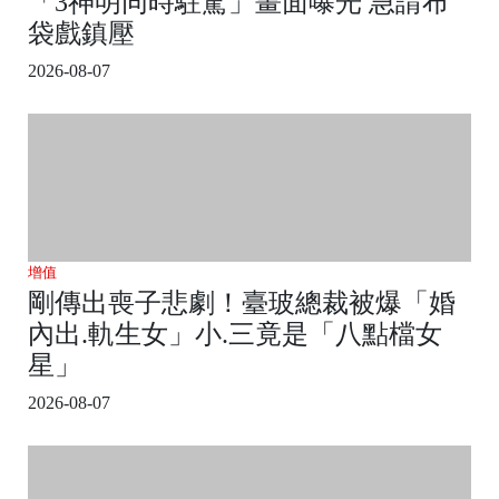
「3神明同時駐駕」畫面曝光 急請布
袋戲鎮壓
2026-08-07
增值
剛傳出喪子悲劇！臺玻總裁被爆「婚
內出.軌生女」小.三竟是「八點檔女
星」
2026-08-07