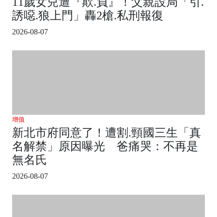
11歲女兒遭『欺.負』！父親設局「引.
誘噁.狼上門」轟2槍.私刑報復
2026-08-07
增值
新北市府同意了！遭割.頸國三生「真
名解禁」原因曝光 爸痛哭：不再是
無名氏
2026-08-07