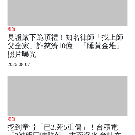
增值
見證嚴下跪頂禮！知名律師「找上師
父全家」詐慈濟10億 「睡黃金堆」
照片曝光
2026-08-07
增值
挖到童骨「已2.死5重傷」！台積電