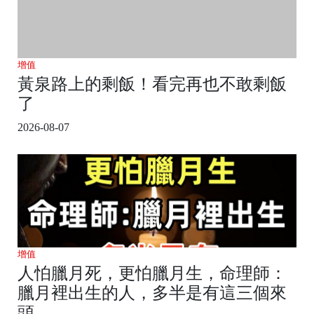
增值
黃泉路上的剩飯！看完再也不敢剩飯
了
2026-08-07
增值
人怕臘月死，更怕臘月生，命理師：
臘月裡出生的人，多半是有這三個來
頭