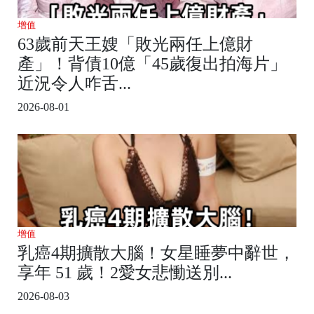
增值
63歲前天王嫂「敗光兩任上億財
產」！背債10億「45歲復出拍海片」
近況令人咋舌...
2026-08-01
增值
乳癌4期擴散大腦！女星睡夢中辭世，
享年 51 歲！2愛女悲慟送別...
2026-08-03