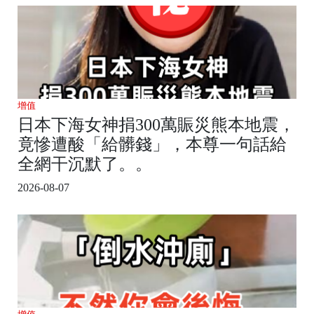
增值
日本下海女神捐300萬賑災熊本地震，
竟慘遭酸「給髒錢」，本尊一句話給
全網干沉默了。。
2026-08-07