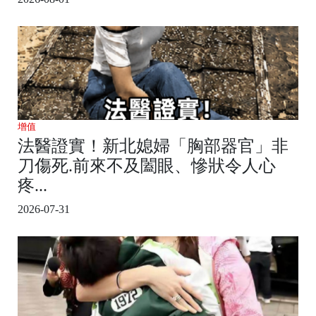
增值
法醫證實！新北媳婦「胸部器官」非
刀傷死.前來不及闔眼、慘狀令人心
疼...
2026-07-31