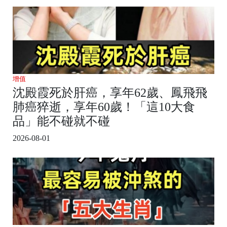
增值
沈殿霞死於肝癌，享年62歲、鳳飛飛
肺癌猝逝，享年60歲！「這10大食
品」能不碰就不碰
2026-08-01