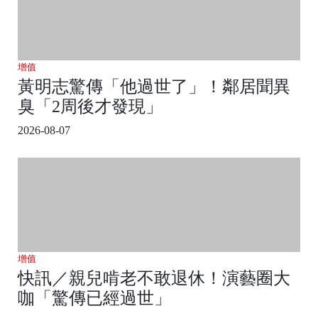
增值
黃明志驚傳「他過世了」！鄰居聞異
臭「2周後才發現」
2026-08-07
增值
快訊／親兒啃老不敢退休！演藝圈大
咖「驚傳已經過世」