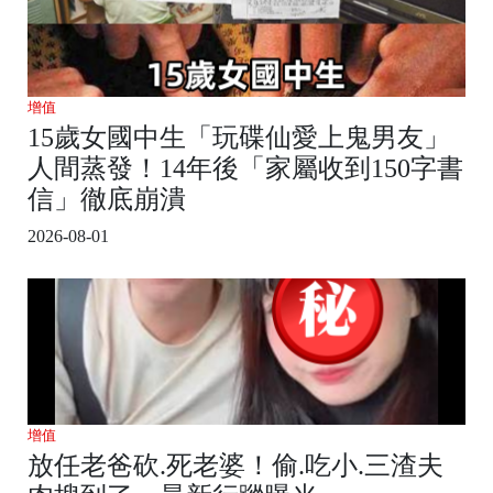
增值
15歲女國中生「玩碟仙愛上鬼男友」
人間蒸發！14年後「家屬收到150字書
信」徹底崩潰
2026-08-01
增值
放任老爸砍.死老婆！偷.吃小.三渣夫