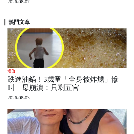
2026-08-07
熱門文章
增值
跌進油鍋！3歲童「全身被炸爛」慘
叫 母崩潰：只剩五官
2026-08-03