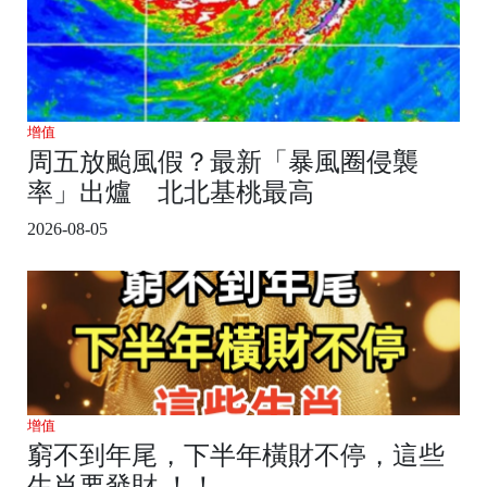
增值
周五放颱風假？最新「暴風圈侵襲
率」出爐 北北基桃最高
2026-08-05
增值
窮不到年尾，下半年橫財不停，這些
生肖要發財 ！！