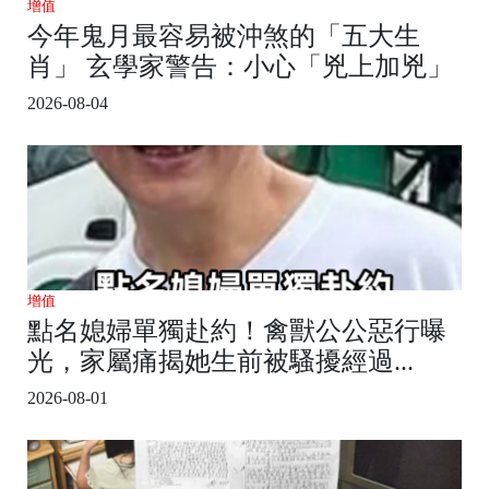
增值
今年鬼月最容易被沖煞的「五大生
肖」 玄學家警告：小心「兇上加兇」
2026-08-04
增值
點名媳婦單獨赴約！禽獸公公惡行曝
光，家屬痛揭她生前被騷擾經過...
2026-08-01