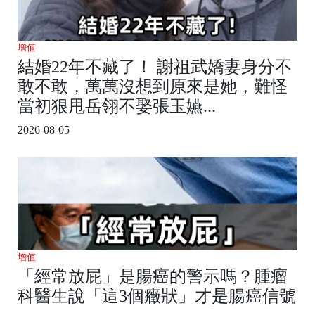
增值
結婚22年不藏了！ 謝祖武嬌妻身分不
敢不敢，萬萬沒想到原來是她，難怪
當初狠甩岳翎不娶張玉嬿...
2026-08-05
增值
「經常放屁」是腸癌的警示嗎？腫瘤
科醫生說「這3個癥狀」才是腸癌信號