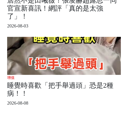
居然不是田曦薇！張凌赫趙露思一同
官宣新喜訊！網評「真的是太強
了」！
2026-08-03
增值
睡覺時喜歡「把手舉過頭」恐是2種
病！！
2026-08-08