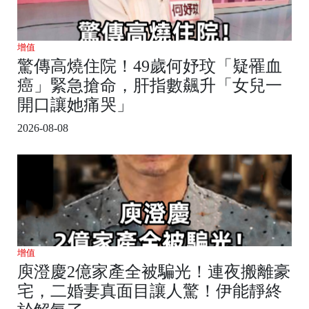
增值
驚傳高燒住院！49歲何妤玟「疑罹血
癌」緊急搶命，肝指數飆升「女兒一
開口讓她痛哭」
2026-08-08
增值
庾澄慶2億家產全被騙光！連夜搬離豪
宅，二婚妻真面目讓人驚！伊能靜終