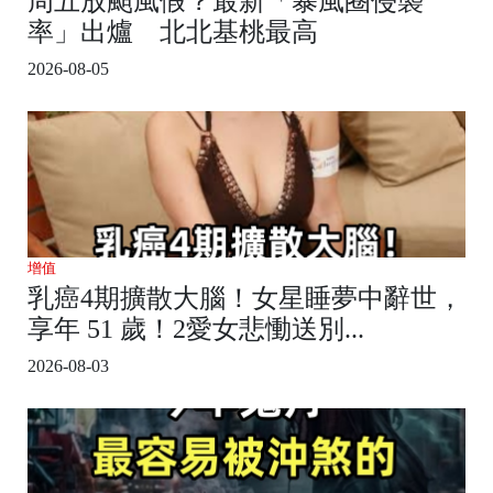
周五放颱風假？最新「暴風圈侵襲
率」出爐 北北基桃最高
2026-08-05
增值
乳癌4期擴散大腦！女星睡夢中辭世，
享年 51 歲！2愛女悲慟送別...
2026-08-03