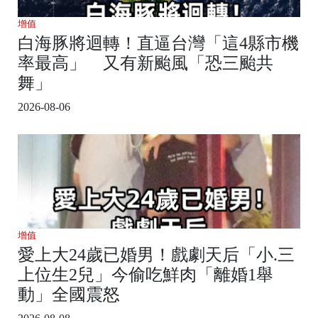
增值
白海豚將迴轉！直逼台灣「這4縣市機
率最高」 又有新颱風「恐三颱共
舞」
2026-08-06
增值
愛上大24歲已婚男！戲劇天后「小.三
上位生2兒」今偷吃鮮肉「離婚1舉
動」全國震怒