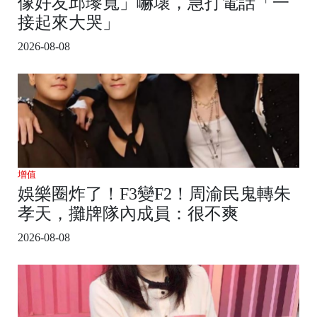
像好友邱瓈寬」嚇壞，急打電話「一
接起來大哭」
2026-08-08
增值
娛樂圈炸了！F3變F2！周渝民鬼轉朱
孝天，攤牌隊內成員：很不爽
2026-08-08