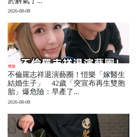
於解氣了...
2026-08-08
增值
不倫羅志祥退演藝圈！愷樂「嫁醫生
結婚生子」 42歲「突宣布再生雙胞
胎」爆危險：早產了...
2026-08-08