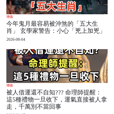
增值
今年鬼月最容易被沖煞的「五大生
肖」 玄學家警告：小心「兇上加兇」
2026-08-04
增值
被人借運還不自知??? 命理師提醒：
這5種禮物一旦收下，運氣直接被人拿
走，千萬別不當回事