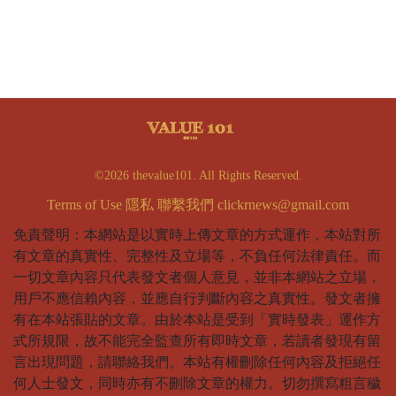
©2026 thevalue101. All Rights Reserved.
Terms of Use
隱私
聯繫我們
clickrnews@gmail.com
免責聲明：本網站是以實時上傳文章的方式運作，本站對所
有文章的真實性、完整性及立場等，不負任何法律責任。而
一切文章內容只代表發文者個人意見，並非本網站之立場，
用戶不應信賴內容，並應自行判斷內容之真實性。發文者擁
有在本站張貼的文章。由於本站是受到「實時發表」運作方
式所規限，故不能完全監查所有即時文章，若讀者發現有留
言出現問題，請聯絡我們。本站有權刪除任何內容及拒絕任
何人士發文，同時亦有不刪除文章的權力。切勿撰寫粗言穢