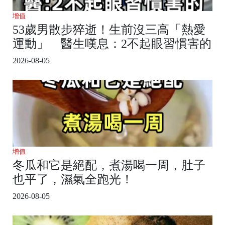
增值
53歲男散步猝逝！生前沒三高「熱愛
運動」 醫生嘆息：2不起眼習慣害的
2026-08-05
增值
冬瓜和它是絕配，煮湯喝一周，肚子
也平了，濕氣全跑光！
2026-08-05