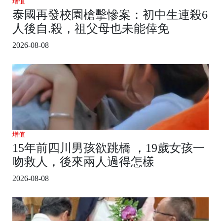
增值
泰國再發校園槍擊慘案：初中生連殺6
人後自.殺，祖父母也未能倖免
2026-08-08
增值
15年前四川男孩欲跳橋 ，19歲女孩一
吻救人，後來兩人過得怎樣
2026-08-08