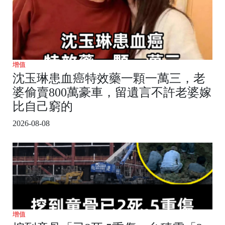
增值
沈玉琳患血癌特效藥一顆一萬三，老
婆偷賣800萬豪車，留遺言不許老婆嫁
比自己窮的
2026-08-08
增值