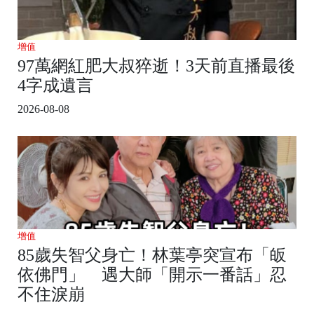
增值
97萬網紅肥大叔猝逝！3天前直播最後
4字成遺言
2026-08-08
增值
85歲失智父身亡！林葉亭突宣布「皈
依佛門」 遇大師「開示一番話」忍
不住淚崩