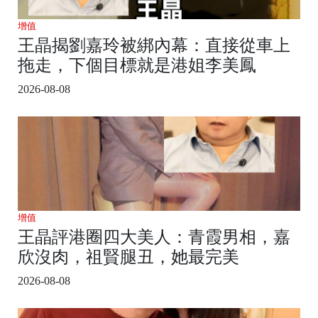
增值
王晶揭劉嘉玲被綁內幕：直接從車上
拖走，下個目標就是港姐李美鳳
2026-08-08
增值
王晶評港圈四大美人：青霞男相，嘉
欣沒肉，祖賢腿丑，她最完美
2026-08-08