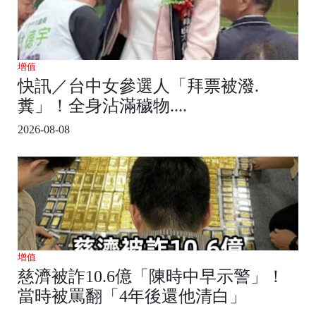
增值
快訊／台中女參選人「拜票被潑.
糞」！全身沾滿穢物....
2026-08-08
增值
慈濟被詐10.6億「陳時中早示警」！
當時被罵翻「4年後還他清白」