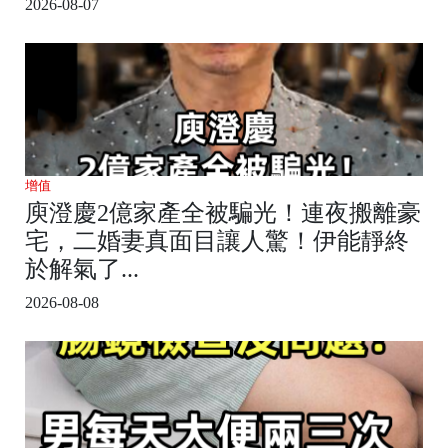
2026-08-07
增值
庾澄慶2億家產全被騙光！連夜搬離豪
宅，二婚妻真面目讓人驚！伊能靜終
於解氣了...
2026-08-08