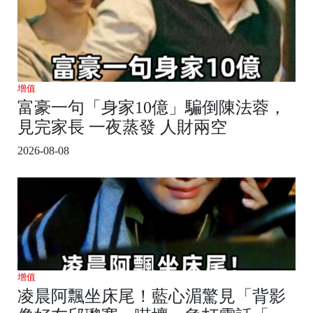
增值
富豪一句「身家10億」騙倒陳法蓉，
見完家長 一夜蒸發 人財兩空
2026-08-08
增值
凌晨阿飄坐床尾！藍心湄驚見「背影