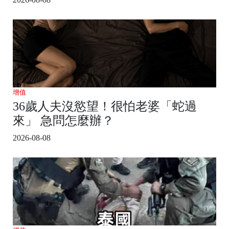
增值
36歲人夫沒慾望！很怕老婆「蛇過
來」 急問怎麼辦？
2026-08-08