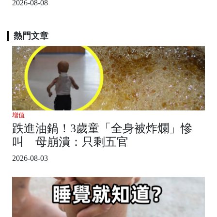
2026-08-08
熱門文章
增值
跌進油鍋！3歲童「全身被炸爛」慘
叫 母崩潰：只剩五官
2026-08-03