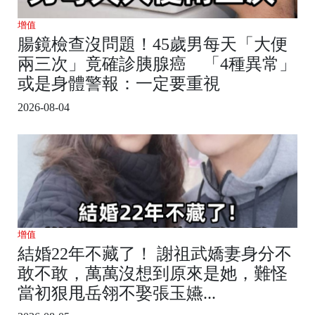
增值
腸鏡檢查沒問題！45歲男每天「大便
兩三次」竟確診胰腺癌 「4種異常」
或是身體警報：一定要重視
2026-08-04
增值
結婚22年不藏了！ 謝祖武嬌妻身分不
敢不敢，萬萬沒想到原來是她，難怪
當初狠甩岳翎不娶張玉嬿...