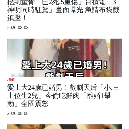
挖到童骨「已2死.5重傷」台積電「3
神明同時駐駕」畫面曝光 急請布袋戲
鎮壓！
2026-08-08
增值
愛上大24歲已婚男！戲劇天后「小.三
上位生2兒」今偷吃鮮肉「離婚1舉
動」全國震怒
2026-08-08